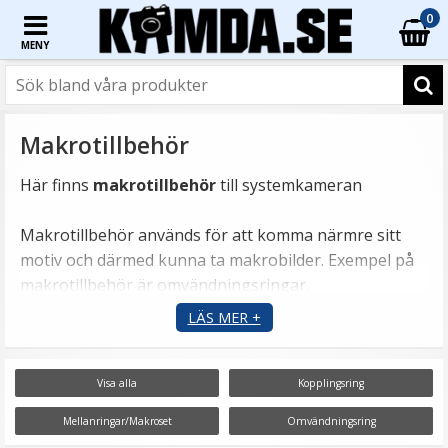
0
MENY
Makrotillbehör
Här finns
makrotillbehör
till systemkameran
Makrotillbehör används för att komma närmre sitt
motiv och därmed kunna ta makrobilder. Exempel på
makrotillbehör är omvändningsringar,
kopplingsringar & macroset.
LÄS MER +
Ni kan välja vilken typ av makrotillbehör ni vill kika på i
menyn nedan!
Visa alla
Kopplingsring
Mellanringar/Makroset
Omvändningsring