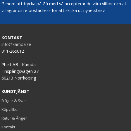
Genom att trycka på Gå med så accepterar du våra villkor och att
vi lagrar din e-postadress för att skicka ut nyhetsbrev.
KONTAKT
info@kamda.se
011-265012
Phelt AB - Kamda
Finspångsvägen 27
60213 Norrköping
KUNDTJÄNST
Frågor & Svar
Köpvillkor
Retur & Ånger
Kontakt