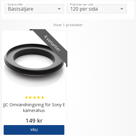
Sortera efter
Produkter per sida
Visar 1 produkter
4 varianter
★
★
★
★
★
JJC Omvändningsring för Sony E
kamerahus
149 kr
VÄLJ