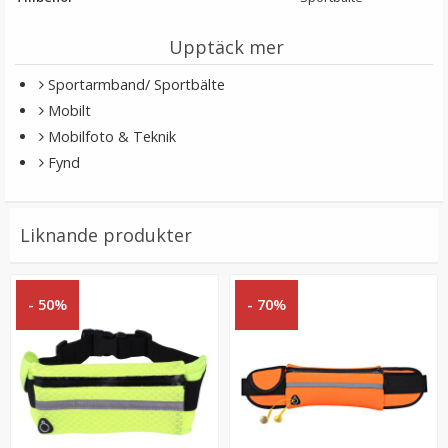
Upptäck mer
Sportarmband/ Sportbälte
Mobilt
Mobilfoto & Teknik
Fynd
JJC Motljusskydd för Nikon 1 Nikkor VR 10-100mm
Liknande produkter
F/4-5.8 (HB-N106)
- 50%
- 70%
139 kr
LÄGG I VARUKORG