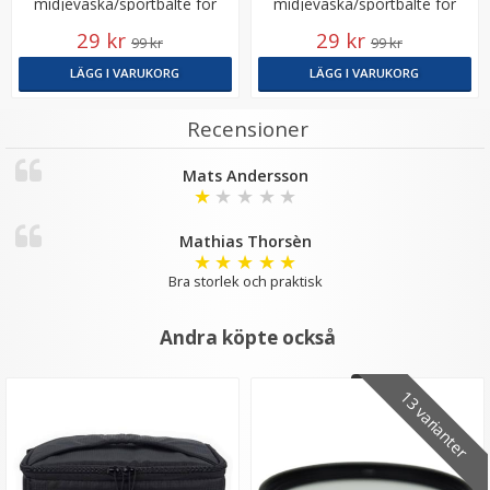
midjeväska/sportbälte för
midjeväska/sportbälte för
fritidsaktiviteter
fritidsaktiviteter
29 kr
29 kr
99 kr
99 kr
LÄGG I VARUKORG
LÄGG I VARUKORG
Recensioner
Mats Andersson
JJC Kompakt kamerafodral för actionkameror
★
★
★
★
★
115x85x50mm
Mathias Thorsèn
★
★
★
★
★
★
★
★
★
★
Bra storlek och praktisk
149 kr
Andra köpte också
LÄGG I VARUKORG
13 varianter