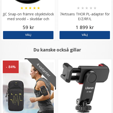
★
★
★
★
★
★
★
★
★
★
JJC Snap-on främre objektivlock
7Artisans THOR PL-adapter för
med snodd – skyddar och
E/Z/RF/L
förenklar
59 kr
1 899 kr
VÄLJ
VÄLJ
Du kanske också gillar
4 varianter
- 84%