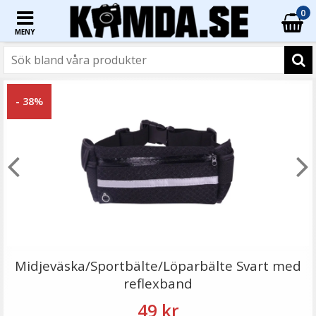
0
MENY
☓
- 38%
K&F Concept Rengöringspenna för optik
Midjeväska/Sportbälte/Löparbälte Svart med
reflexband
49 kr