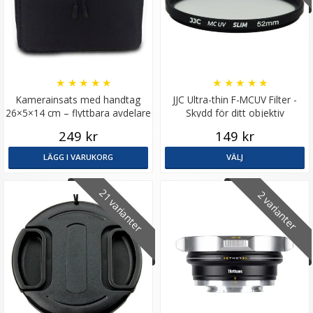
★
★
★
★
★
★
★
★
★
★
Kamerainsats med handtag
JJC Ultra-thin F-MCUV Filter -
26×5×14 cm – flyttbara avdelare
Skydd för ditt objektiv
svart
249 kr
149 kr
LÄGG I VARUKORG
VÄLJ
21 varianter
2 varianter