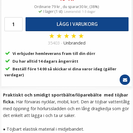
69 kr
Ordinarie 79 kr , du sparar30 kr, (38%)
I lager (1 st)
Leveranstid: 1-3 dagar
LÄGG I VARUKORG
LÄGG I VARUKORG
★
★
★
★
★
35403 -
Unbranded
Vi erbjuder hemleverans fram till din dörr
Du har alltid 14 dagars ångerrätt
Beställ före 14:00 så skickar vi dina varor idag (gäller
vardagar)
JJC Blixtskoskydd 2 i 1 för Canon kamera & Speedlight
blixtskor
Praktiskt och smidigt sportbälte/löparebälte med töjbar
ficka.
Här förvaras nycklar, mobil, kort. Den är töjbar vattentålig
med öppning för hörlurssladden och en lång dragkedja som gör
★
★
★
★
★
det enkelt att lägga i och ta ur saker.
99 kr
● Töjbart elastisk material i midjebandet.