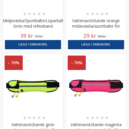
★
★
★
★
★
★
★
★
★
★
Midjeväska/Sportbälte/Löparbälte
Vattenavstötande orange
Grön med reflexband
midjeväska/sportbälte för
fritidsaktiviteter
39 kr
29 kr
79 kr
99 kr
LÄGG I VARUKORG
LÄGG I VARUKORG
JJC Blixtfot - Universal IS0518
- 70%
- 70%
★
★
★
★
★
99 kr
LÄGG I VARUKORG
★
★
★
★
★
★
★
★
★
★
Vattenavstötande grön
Vattenavstötande magenta