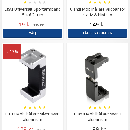
★
★
★
★
★
★
★
★
★
★
L&M Universalt Sportarmband
Ulanzi Mobilhållare vridbar för
5.4-6.2 tum
stativ & blixtsko
19 kr
149 kr
119 kr
VÄLJ
LÄGG I VARUKORG
- 17%
★
★
★
★
★
★
★
★
★
★
Puluz Mobilhållare silver svart
Ulanzi Mobilhållare svart i
aluminium
aluminium
139 kr
199 kr
169 kr