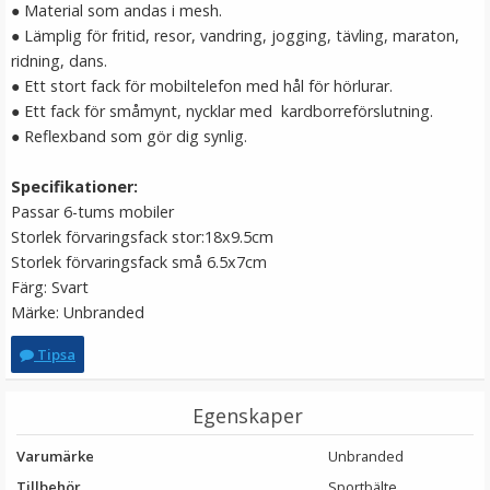
● Material som andas i mesh.
LÄGG I VARUKORG
● Lämplig för fritid, resor, vandring, jogging, tävling, maraton,
ridning, dans.
● Ett stort fack för mobiltelefon med hål för hörlurar.
● Ett fack för småmynt, nycklar med kardborreförslutning.
● Reflexband som gör dig synlig.
Specifikationer:
Passar 6-tums mobiler
Storlek förvaringsfack stor:18x9.5cm
Storlek förvaringsfack små 6.5x7cm
JJC Minneskortsläsare för SD (SDHC/SDXC) och Micro
Färg: Svart
SD (SDHC/SDXC)
Märke: Unbranded
Tipsa
★
★
★
★
★
Egenskaper
99 kr
Varumärke
Unbranded
LÄGG I VARUKORG
Tillbehör
Sportbälte