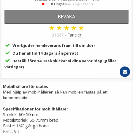
179 kr
Slut i lager
(Prel. i lager: Okänt)
LÄGG I VARUKORG
BEVAKA
★
★
★
★
★
31867 -
Fancier
Vi erbjuder hemleverans fram till din dörr
Du har alltid 14 dagars ångerrätt
Beställ före 14:00 så skickar vi dina varor idag (gäller
vardagar)
Mobilhållare för stativ.
Ulanzi Mobilhållare vridbar för stativ & blixtsko
Med hjälp av mobilhållaren så kan mobilen fästas på ett
kamerastativ.
Specifikationer för mobilhållare:
★
★
★
★
★
Storlek: 60x50mm
Mobilstorlek: 50-75mm bred
149 kr
Fäste: 1/4" gånga hona
Färg: Vit