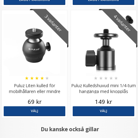
3 varianter
4 varianter
★
★
★
★
★
★
★
★
★
★
Puluz Liten kulled för
Puluz Kulledshuvud mini 1/4-tum
mobilhållaren eller mindre
hangänga med knopplås
kamera
69 kr
149 kr
VÄLJ
VÄLJ
Du kanske också gillar