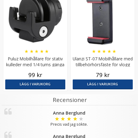
★
★
★
★
★
★
★
★
★
★
Puluz Mobilhållare för stativ
Ulanzi ST-07 Mobilhållare med
JJC CL-CP2 rengöringspenna för optik
kulleder med 1/4 tums gänga
tillbehörhörsfäste för vlogg
99 kr
79 kr
LÄGG I VARUKORG
LÄGG I VARUKORG
★
★
★
★
★
Recensioner
89 kr
Anna Berglund
LÄGG I VARUKORG
★
★
★
★
★
Precis vad jag sökte.
Anna Berglund