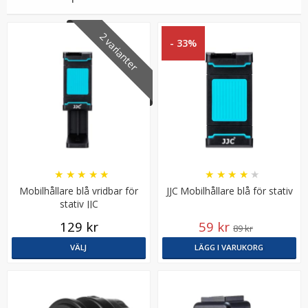
2 varianter
- 33%
Step Up Ring 55-67mm - Gör filtergängan större
★
★
★
★
★
★
★
★
★
★
Mobilhållare blå vridbar för
JJC Mobilhållare blå för stativ
stativ JJC
★
★
★
★
★
129 kr
59 kr
89 kr
69 kr
VÄLJ
LÄGG I VARUKORG
LÄGG I VARUKORG