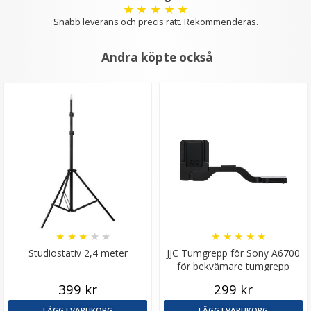
★
★
★
★
★
Snabb leverans och precis rätt. Rekommenderas.
Andra köpte också
Puluz 15.5cm Ministativ röd för kamera &
mobilhållare av aluminium
★
★
★
★
★
199 kr
299 kr
★
★
★
★
★
★
★
★
★
★
LÄGG I VARUKORG
Studiostativ 2,4 meter
JJC Tumgrepp för Sony A6700
för bekvämare tumgrepp
399 kr
299 kr
LÄGG I VARUKORG
LÄGG I VARUKORG