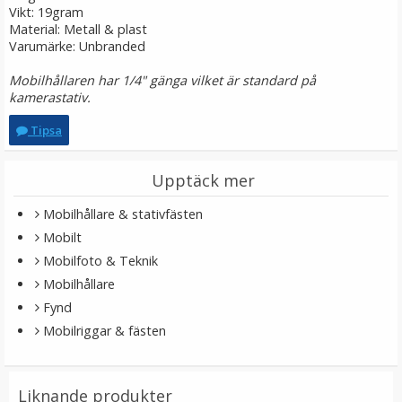
Vikt: 19gram
LÄGG I VARUKORG
Material: Metall & plast
Varumärke: Unbranded
Mobilhållaren har 1/4" gänga vilket är standard på
kamerastativ.
Tipsa
Upptäck mer
Mobilhållare & stativfästen
JJC MSA-11 Adapter - Universal blixtsko till 1/4" hane
Mobilt
Mobilfoto & Teknik
Mobilhållare
Fynd
★
★
★
★
★
Mobilriggar & fästen
119 kr
LÄGG I VARUKORG
Liknande produkter