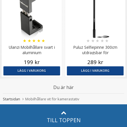
★
★
★
★
★
★
★
★
★
★
Ulanzi Mobilhållare svart i
Puluz Selfiepinne 300cm
aluminium
utdragsbar för
kamera/mobil/actionkamera av
199 kr
289 kr
metall
LÄGG I VARUKORG
LÄGG I VARUKORG
Du är här
Startsidan
Mobilhållare vit för kamerastativ
TILL TOPPEN