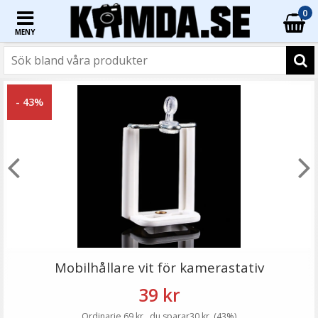
0
MENY
☓
- 33%
- 43%
Puluz Studiostativ 1.6 meter för Vlogg
Mobilhållare vit för kamerastativ
39 kr
Ordinarie 69 kr , du sparar30 kr, (43%)