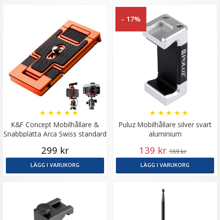
- 17%
★
★
★
★
★
★
★
★
★
★
K&F Concept Mobilhållare &
Puluz Mobilhållare silver svart
Snabbplatta Arca Swiss standard
aluminium
i aluminium
299 kr
139 kr
169 kr
LÄGG I VARUKORG
LÄGG I VARUKORG