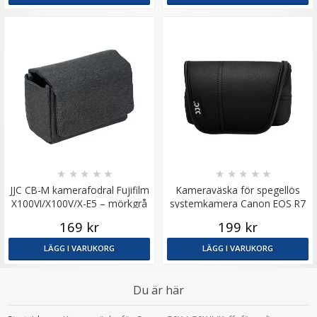
★
★
★
★
★
★
★
★
★
★
JJC CB-M kamerafodral Fujifilm
Kameraväska för spegellös
X100VI/X100V/X-E5 – mörkgrå
systemkamera Canon EOS R7
Oxford
R10
169 kr
199 kr
LÄGG I VARUKORG
LÄGG I VARUKORG
Du är här