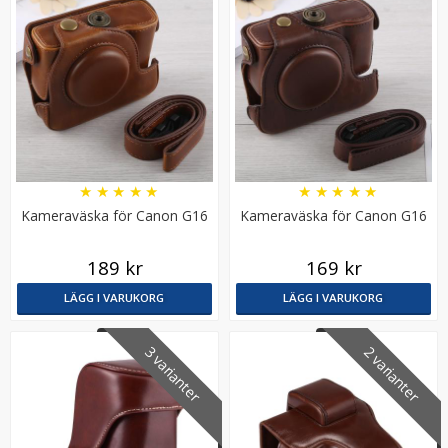
★
★
★
★
★
★
★
★
★
★
JJC Skärmskydd för Canon EOS M10/M3/PowerShot G1
Kameraväska för Canon G16
Kameraväska för Canon G16
X Mark II optiskt glas 9H
189 kr
169 kr
★
★
★
★
★
LÄGG I VARUKORG
LÄGG I VARUKORG
149 kr
3 varianter
2 varianter
LÄGG I VARUKORG