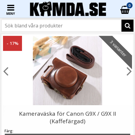
0
MENY
☓
3 varianter
- 17%
Puluz Skärmskydd 9H för Canon PowerShot G5 X Mark
II av härdat glas
Kameraväska för Canon G9X / G9X II
(Kaffefärgad)
Färg: