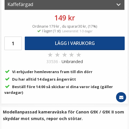
89 kr
LÄGG I VARUKORG
149 kr
Ordinarie 179 kr , du sparar30 kr, (17%)
I lager (1 st)
Leveranstid: 1-3 dagar
LÄGG I VARUKORG
★
★
★
★
★
33536 -
Unbranded
Vi erbjuder hemleverans fram till din dörr
Du har alltid 14 dagars ångerrätt
JJC Automatiskt främre objektivlock för Canon
Beställ före 14:00 så skickar vi dina varor idag (gäller
PowerShot G1X Mark III
vardagar)
Modellanpassad kameraväska för Canon G9X / G9X II som
skyddar mot smuts, repor och stötar.
189 kr