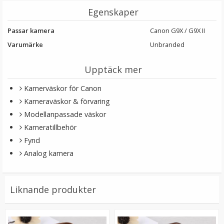
Egenskaper
Passar kamera
Canon G9X / G9X II
Varumärke
Unbranded
Upptäck mer
Kamerväskor för Canon
Kameraväskor & förvaring
Modellanpassade väskor
JJC Tumgrepp för Fujifilm X-Pro3 X-Pro2 X-Pro1
Kameratillbehör
Fynd
Analog kamera
★
★
★
★
★
199 kr
Liknande produkter
LÄGG I VARUKORG