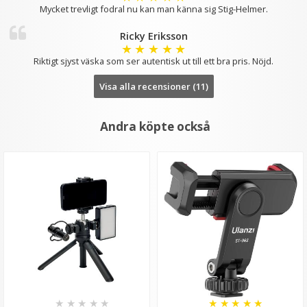
Mycket trevligt fodral nu kan man känna sig Stig-Helmer.
Ricky Eriksson
★
★
★
★
★
Riktigt sjyst väska som ser autentisk ut till ett bra pris. Nöjd.
Visa alla recensioner (11)
Andra köpte också
★
★
★
★
★
★
★
★
★
★