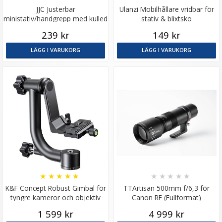
JJC Justerbar
Ulanzi Mobilhållare vridbar för
ministativ/handgrepp med kulled
stativ & blixtsko
och mobilhållare
239 kr
149 kr
LÄGG I VARUKORG
LÄGG I VARUKORG
★
★
★
★
★
★
★
★
★
★
K&F Concept Robust Gimbal för
TTArtisan 500mm f/6,3 för
tyngre kameror och objektiv
Canon RF (Fullformat)
1 599 kr
4 999 kr