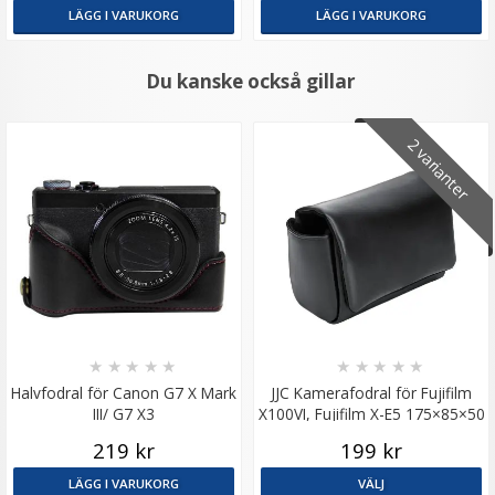
LÄGG I VARUKORG
LÄGG I VARUKORG
Du kanske också gillar
2 varianter
★
★
★
★
★
★
★
★
★
★
Halvfodral för Canon G7 X Mark
JJC Kamerafodral för Fujifilm
III/ G7 X3
X100VI, Fujifilm X-E5 175×85×50
mm
219 kr
199 kr
LÄGG I VARUKORG
VÄLJ