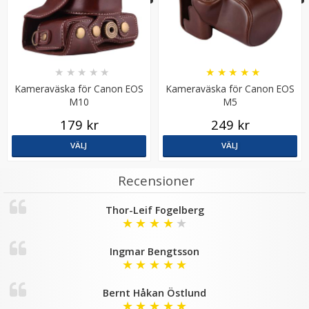
★
★
★
★
★
★
★
★
★
★
Kameraväska för Canon EOS
Kameraväska för Canon EOS
M10
M5
JJC Blixtskoskydd svart Hot-Shoe Cover för Fujifilm
179 kr
249 kr
kameror
VÄLJ
VÄLJ
★
★
★
★
★
Recensioner
59 kr
Thor-Leif Fogelberg
★
★
★
★
★
LÄGG I VARUKORG
Ingmar Bengtsson
★
★
★
★
★
Bernt Håkan Östlund
★
★
★
★
★