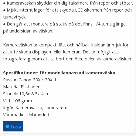
● Kameraväskan skyddar din digitalkamera från repor och stötar.
LÄGG I VARUKORG
● Mjukt internt lager för att skydda LCD-skärmen från repor och
tumavtryck.
● Den går att montera på stativ då det finns 1/4 tums gänga
på undersidan av väskan.
Kameraväskan är kompakt, lätt och hållbar. Insidan är mjuk för
att inte skada displayern eller kameran. Det är möjligt att
fotografera genom att ta bort den övre delen av kameraväskan.
Specifikationer: för modellanpassad kameraväska:
Handhållen kameragrepp 18.5cm med liten kulled
Passar: Canon G9X / G9X II
Material PU-Läder
Storlek: 10,5x 8,5x 4cm
Vikt: 106 gram
★
★
★
★
★
Ingår: Kameraväska, kamerarem
Varumärke: Unbranded
129 kr
Tipsa
LÄGG I VARUKORG