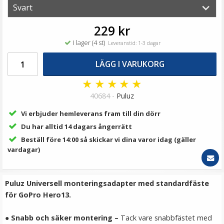
199 kr
LÄGG I VARUKORG
229 kr
I lager (4 st)
Leveranstid: 1-3 dagar
LÄGG I VARUKORG
★
★
★
★
★
40684 -
Puluz
Vi erbjuder hemleverans fram till din dörr
Du har alltid 14 dagars ångerrätt
Beställ före 14:00 så skickar vi dina varor idag (gäller
Objektivlock för GoPro Hero13 black
vardagar)
Puluz Universell monteringsadapter med standardfäste
★
★
★
★
★
för GoPro Hero13.
39 kr
● Snabb och säker montering –
Tack vare snabbfästet med