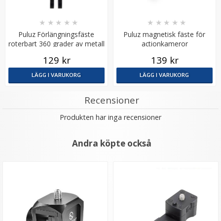
★
★
★
★
★
★
★
★
★
★
Puluz Förlängningsfäste
Puluz magnetisk fäste för
roterbart 360 grader av metall
actionkameror
för actionkameror
129 kr
139 kr
LÄGG I VARUKORG
LÄGG I VARUKORG
Recensioner
Produkten har inga recensioner
Andra köpte också