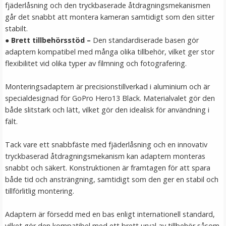
fjäderlåsning och den tryckbaserade åtdragningsmekanismen
LÄGG I VARUKORG
går det snabbt att montera kameran samtidigt som den sitter
stabilt.
● Brett tillbehörsstöd –
Den standardiserade basen gör
adaptern kompatibel med många olika tillbehör, vilket ger stor
flexibilitet vid olika typer av filmning och fotografering.
Monteringsadaptern är precisionstillverkad i aluminium och är
specialdesignad för GoPro Hero13 Black. Materialvalet gör den
både slitstark och lätt, vilket gör den idealisk för användning i
fält.
Silikonfodral för Sony ZV-1
Tack vare ett snabbfäste med fjäderlåsning och en innovativ
tryckbaserad åtdragningsmekanism kan adaptern monteras
snabbt och säkert. Konstruktionen är framtagen för att spara
★
★
★
★
★
både tid och ansträngning, samtidigt som den ger en stabil och
tillförlitlig montering.
169 kr
Adaptern är försedd med en bas enligt internationell standard,
LÄGG I VARUKORG
vilket gör den kompatibel med ett brett urval av tillbehör såsom