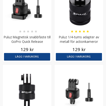
★
★
★
★
★
★
★
★
★
★
Puluz Magnetisk snabbfäste till
Puluz 1/4-tums adapter av
GoPro Quick Release
metall för actionkameror
129 kr
129 kr
JJC rosa kamerarem för DSLR-kameror
LÄGG I VARUKORG
LÄGG I VARUKORG
★
★
★
★
★
69 kr
119 kr
LÄGG I VARUKORG