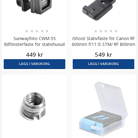
★
★
★
★
★
★
★
★
★
★
Sunwayfoto CWM-55
iShoot Stativfäste för Canon RF
Bilfönsterfäste för stativhuvud
600mm f/11 IS STM/ RF 800mm
med 3/8-gänga
F11 IS STM
449 kr
549 kr
LÄGG I VARUKORG
LÄGG I VARUKORG