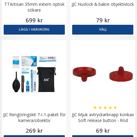
TTArtisan 35mm extern optisk
JJC Huslock & bakre objektivlock
sökare
699 kr
79 kr
LÄGG I VARUKORG
VÄLJ
★
★
★
★
★
JJC Rengöringskit 7-i-1-paket för
JJC Mjuk avtryckarknapp konkav
kamera/objektiv
Soft release button - Röd
269 kr
69 kr