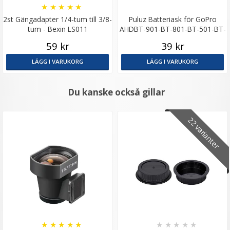
★
★
★
★
★
2st Gängadapter 1/4-tum till 3/8-
Puluz Batteriask för GoPro
tum - Bexin LS011
AHDBT-901-BT-801-BT-501-BT-
401-BT-301
59 kr
39 kr
LÄGG I VARUKORG
LÄGG I VARUKORG
Du kanske också gillar
22 varianter
★
★
★
★
★
★
★
★
★
★