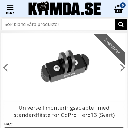
0
MENY
☓
- 6%
- 69%
- 42%
2 varianter
JJC Mikrofonadapter 3.5mm för DJI Osmo Action med
USB Typ C
Universell monteringsadapter med
standardfäste för GoPro Hero13 (Svart)
Färg: