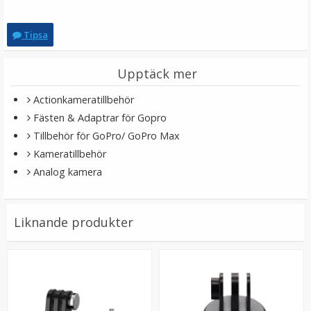
Tipsa
Upptäck mer
Actionkameratillbehör
Fästen & Adaptrar för Gopro
Tillbehör för GoPro/ GoPro Max
PGYTECH Nyckelband för DJI Mavic Pro fjärrkontroll
Kameratillbehör
Analog kamera
★
★
★
★
★
Liknande produkter
39 kr
129 kr
LÄGG I VARUKORG