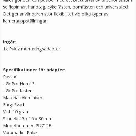
selfiepinnar, handtag, cykelfästen, bomfästen och universalled.
Det ger användaren stor flexibilitet vid olika typer av
kamerauppställningar.
Ingår:
1x Puluz monteringsadapter.
Specifikationer för adapter:
JJC Skärmskydd för Fujifilm X70 optiskt glas 9H
Passar:
- GoPro Hero13
- GoPro fästen
★
★
★
★
★
Material: Aluminium
Färg: Svart
139 kr
Vikt: 10 gram
149 kr
Storlek: 45 x 15 x 30 mm
Modellnummer: PU712B
LÄGG I VARUKORG
Varumärke: Puluz