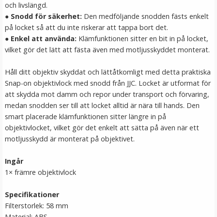
och livslängd.
LÄGG I VARUKORG
●
Snodd för säkerhet:
Den medföljande snodden fästs enkelt
på locket så att du inte riskerar att tappa bort det.
●
Enkel att använda:
Klämfunktionen sitter en bit in på locket,
vilket gör det lätt att fästa även med motljusskyddet monterat.
Håll ditt objektiv skyddat och lättåtkomligt med detta praktiska
Snap-on objektivlock med snodd från JJC. Locket är utformat för
att skydda mot damm och repor under transport och förvaring,
medan snodden ser till att locket alltid är nära till hands. Den
smart placerade klämfunktionen sitter längre in på
JJC rengöringskit 3 i 1 för kameran
objektivlocket, vilket gör det enkelt att sätta på även när ett
motljusskydd är monterat på objektivet.
Ingår
1× främre objektivlock
129 kr
Specifikationer
Filterstorlek: 58 mm
LÄGG I VARUKORG
Material: ABS