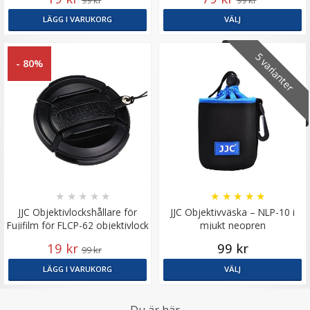
99 kr
99 kr
LÄGG I VARUKORG
VÄLJ
5 varianter
- 80%
★
★
★
★
★
★
★
★
★
★
JJC Objektivlockshållare för
JJC Objektivväska – NLP-10 i
Fujifilm för FLCP-62 objektivlock
mjukt neopren
19 kr
99 kr
99 kr
LÄGG I VARUKORG
VÄLJ