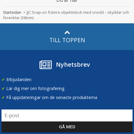
Du är här
Startsidan
JJC Snap-on främre objektivlock med snodd – skyddar och
förenklar (58mm)
TILL TOPPEN
Nyhetsbrev
✔
Erbjudanden
✔
Lär dig mer om fotografering
✔
Få uppdateringar om de senaste produkterna