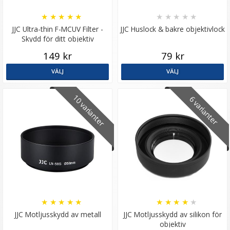
★
★
★
★
★
★
★
★
★
★
JJC Ultra-thin F-MCUV Filter -
JJC Huslock & bakre objektivlock
Skydd för ditt objektiv
149 kr
79 kr
VÄLJ
VÄLJ
10 varianter
6 varianter
★
★
★
★
★
★
★
★
★
★
JJC Motljusskydd av metall
JJC Motljusskydd av silikon för
objektiv