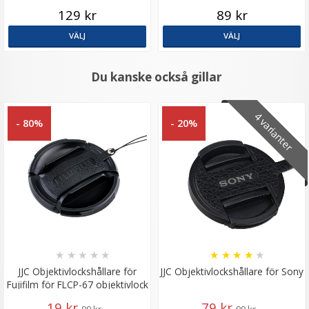
129 kr
89 kr
VÄLJ
VÄLJ
Du kanske också gillar
4 varianter
- 80%
- 20%
★
★
★
★
★
★
★
★
★
★
JJC Objektivlockshållare för
JJC Objektivlockshållare för Sony
Fujifilm för FLCP-67 objektivlock
19 kr
79 kr