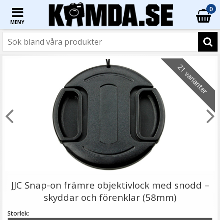
0
MENY
☓
21 varianter
JJC CL-C1 Putsduk av mikrofiber 165x165mm
JJC Snap-on främre objektivlock med snodd –
skyddar och förenklar (58mm)
Storlek: