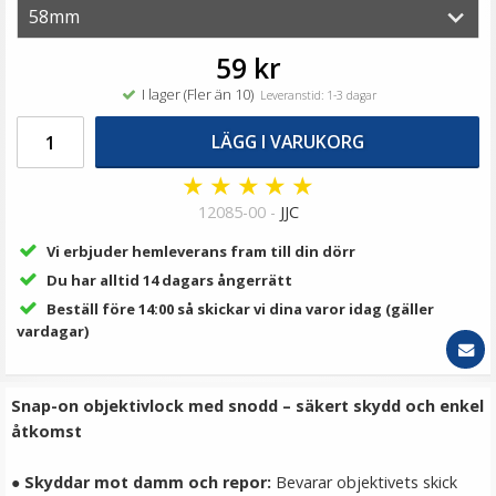
29 kr
LÄGG I VARUKORG
59 kr
I lager (Fler än 10)
Leveranstid: 1-3 dagar
LÄGG I VARUKORG
★
★
★
★
★
12085-00 -
JJC
Vi erbjuder hemleverans fram till din dörr
Du har alltid 14 dagars ångerrätt
Beställ före 14:00 så skickar vi dina varor idag (gäller
Step Up Ring 52-58mm - Gör filtergängan större
vardagar)
Snap-on objektivlock med snodd – säkert skydd och enkel
★
★
★
★
★
åtkomst
69 kr
●
Skyddar mot damm och repor:
Bevarar objektivets skick