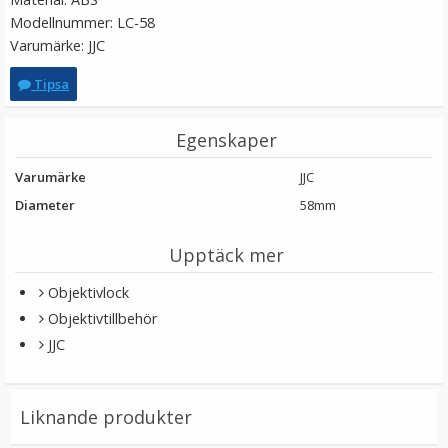
Modellnummer: LC-58
Varumärke: JJC
Tipsa
Egenskaper
Varumärke
JJC
Diameter
58mm
Step Up Ring 49-52mm - Gör filtergängan större
Upptäck mer
Objektivlock
★
★
★
★
★
Objektivtillbehör
JJC
69 kr
LÄGG I VARUKORG
Liknande produkter