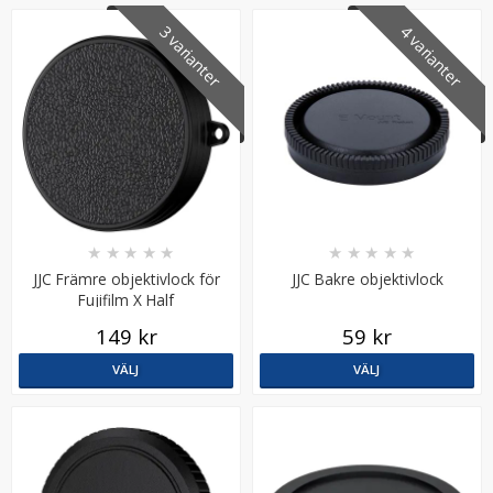
3 varianter
4 varianter
K&F Concept Rengöringspenna för optik
★
★
★
★
★
★
★
★
★
★
JJC Främre objektivlock för
JJC Bakre objektivlock
Fujifilm X Half
★
★
★
★
★
149 kr
59 kr
69 kr
VÄLJ
VÄLJ
LÄGG I VARUKORG