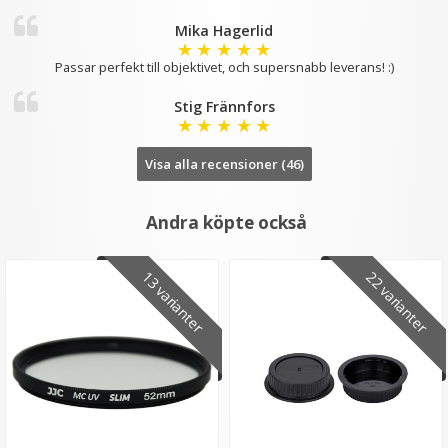
Mika Hagerlid
★
★
★
★
★
Passar perfekt till objektivet, och supersnabb leverans! :)
Stig Frännfors
★
★
★
★
★
Visa alla recensioner (46)
Andra köpte också
13 varianter
22 varianter