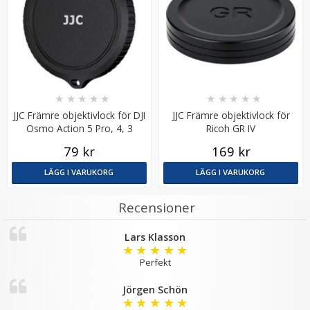
★
★
★
★
★
★
★
★
★
★
JJC Främre objektivlock för DJI
JJC Främre objektivlock för
JJC rengöringskit 4-i-1 för kamera och objektiv
Osmo Action 5 Pro, 4, 3
Ricoh GR IV
79 kr
169 kr
LÄGG I VARUKORG
LÄGG I VARUKORG
Recensioner
149 kr
Lars Klasson
LÄGG I VARUKORG
★
★
★
★
★
Perfekt
Jörgen Schön
★
★
★
★
★