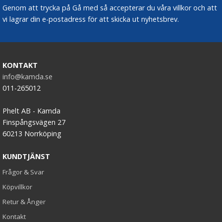
Genom att trycka på Gå med så accepterar du våra villkor och att
vi lagrar din e-postadress för att skicka ut nyhetsbrev.
KONTAKT
info@kamda.se
011-265012
Phelt AB - Kamda
Finspångsvägen 27
60213 Norrköping
KUNDTJÄNST
Frågor & Svar
Köpvillkor
Retur & Ånger
Kontakt