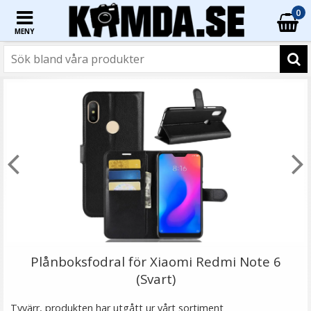
0
MENY
☓
- 25%
- 33%
TTArtisan Mini Magnetisk LED-belysning –
Retroinspirerad i form som en Filmrulle
Plånboksfodral för Xiaomi Redmi Note 6
(Svart)
★
★
★
★
★
Tyvärr, produkten har utgått ur vårt sortiment