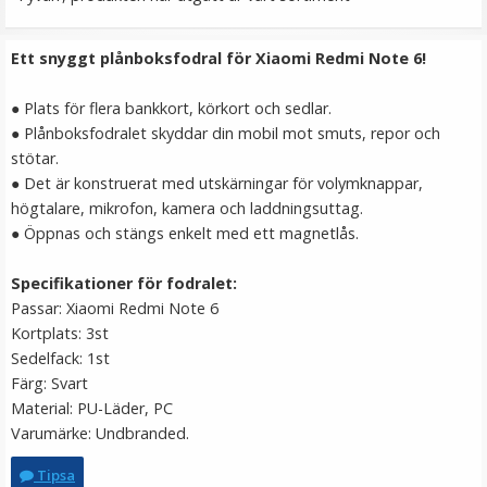
149 kr
Ett snyggt plånboksfodral för Xiaomi Redmi Note 6!
LÄGG I VARUKORG
● Plats för flera bankkort, körkort och sedlar.
● Plånboksfodralet skyddar din mobil mot smuts, repor och
stötar.
● Det är konstruerat med utskärningar för volymknappar,
högtalare, mikrofon, kamera och laddningsuttag.
● Öppnas och stängs enkelt med ett magnetlås.
Specifikationer för fodralet:
Passar: Xiaomi Redmi Note 6
Ulanzi Mobilhållare vridbar för stativ & blixtsko
Kortplats: 3st
Sedelfack: 1st
Färg: Svart
Material: PU-Läder, PC
★
★
★
★
★
Varumärke: Undbranded.
149 kr
Tipsa