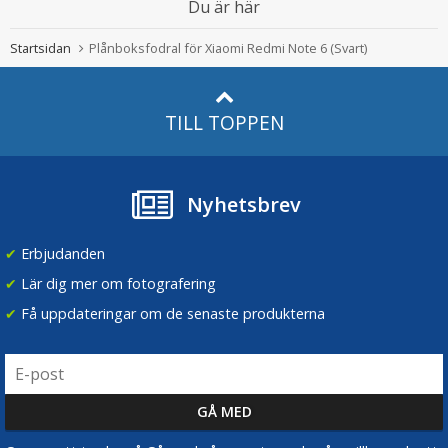
Du är här
Startsidan
Plånboksfodral för Xiaomi Redmi Note 6 (Svart)
TILL TOPPEN
Nyhetsbrev
JJC CL-B12 dammblåsare/blåsbälg för optik svart
✔
Erbjudanden
✔
Lär dig mer om fotografering
★
★
★
★
★
✔
Få uppdateringar om de senaste produkterna
79 kr
LÄGG I VARUKORG