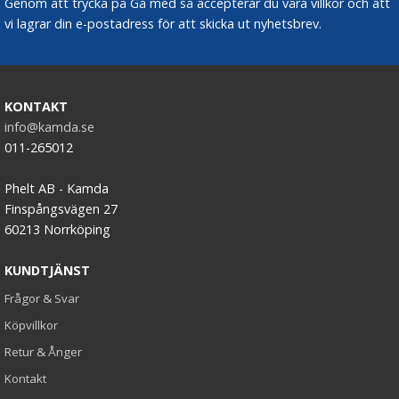
Genom att trycka på Gå med så accepterar du våra villkor och att
vi lagrar din e-postadress för att skicka ut nyhetsbrev.
KONTAKT
info@kamda.se
011-265012
Phelt AB - Kamda
Finspångsvägen 27
60213 Norrköping
KUNDTJÄNST
Frågor & Svar
Köpvillkor
Retur & Ånger
Kontakt