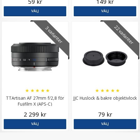
59 kr
149 kr
VÄLJ
VÄLJ
22 varianter
3 varianter
Puluz 15.5cm Ministativ röd för kamera &
mobilhållare av aluminium
★
★
★
★
★
★
★
★
★
★
★
★
★
★
★
TTArtisan AF 27mm f/2,8 för
JJC Huslock & bakre objektivlock
Fujifilm X (APS-C)
199 kr
2 299 kr
79 kr
299 kr
VÄLJ
VÄLJ
LÄGG I VARUKORG