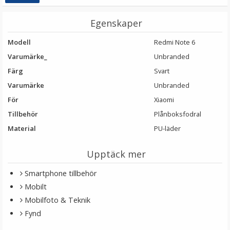
LÄGG I VARUKORG
Egenskaper
Modell
Redmi Note 6
Varumärke_
Unbranded
Färg
Svart
Varumärke
Unbranded
För
Xiaomi
Tillbehör
Plånboksfodral
Material
PU-läder
Puluz Gängadapter 1/4 tums hongänga till 3/8 tums
hangänga
Upptäck mer
Smartphone tillbehör
Mobilt
Mobilfoto & Teknik
29 kr
Fynd
LÄGG I VARUKORG