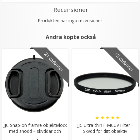
Recensioner
Produkten har inga recensioner
Andra köpte också
21 varianter
13 varianter
Weifeng WT3130 Trebensstativ 124cm för mindre
kamera/mobil
★
★
★
★
★
179 kr
★
★
★
★
★
239 kr
JJC Snap-on främre objektivlock
JJC Ultra-thin F-MCUV Filter -
med snodd – skyddar och
Skydd för ditt objektiv
LÄGG I VARUKORG
förenklar