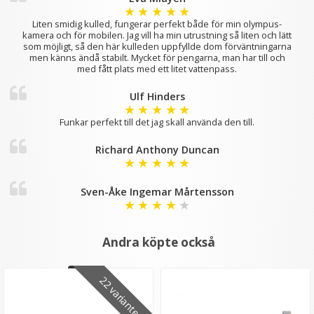
★
★
★
★
★
Liten smidig kulled, fungerar perfekt både för min olympus-
kamera och för mobilen. Jag vill ha min utrustning så liten och lätt
som möjligt, så den här kulleden uppfyllde dom förväntningarna
men känns ändå stabilt. Mycket för pengarna, man har till och
med fått plats med ett litet vattenpass.
Ulf Hinders
★
★
★
★
★
Funkar perfekt till det jag skall använda den till.
Richard Anthony Duncan
★
★
★
★
★
Sven-Åke Ingemar Mårtensson
★
★
★
★
★
Andra köpte också
22 varianter