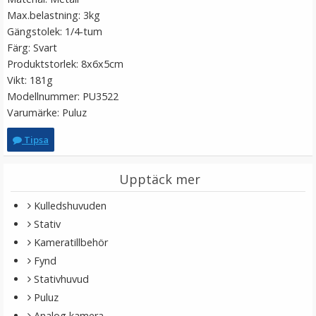
Max.belastning: 3kg
Gängstolek: 1/4-tum
Färg: Svart
Produktstorlek: 8x6x5cm
Vikt: 181g
Modellnummer: PU3522
Varumärke: Puluz
Tipsa
Step Up Ring 55-82mm - Gör filtergängan större
Upptäck mer
Kulledshuvuden
★
★
★
★
★
Stativ
Kameratillbehör
79 kr
Fynd
Stativhuvud
LÄGG I VARUKORG
Puluz
Analog kamera