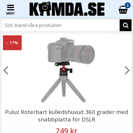
0
MENY
☓
- 25%
- 17%
Puluz Gängadapter 1/4 tums hongänga till 3/8 tums
hangänga
Puluz Roterbart kulledshuvud 360 grader med
snabbplatta för DSLR
249 kr