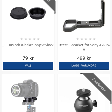
★
★
★
★
★
★
★
★
★
★
JJC Huslock & bakre objektivlock
Fittest L-bracket för Sony A7R IV/
V
79 kr
499 kr
VÄLJ
LÄGG I VARUKORG
3 varianter