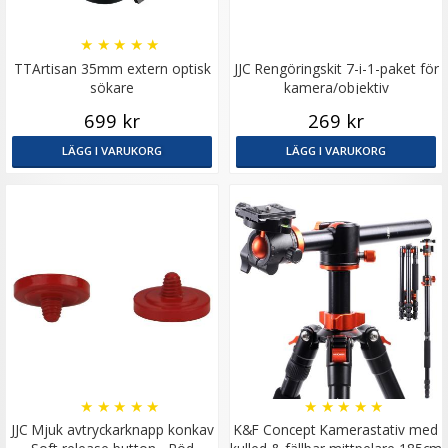
★
★
★
★
★
TTArtisan 35mm extern optisk
JJC Rengöringskit 7-i-1-paket för
sökare
kamera/objektiv
699 kr
269 kr
LÄGG I VARUKORG
LÄGG I VARUKORG
★
★
★
★
★
★
★
★
★
★
JJC Mjuk avtryckarknapp konkav
K&F Concept Kamerastativ med