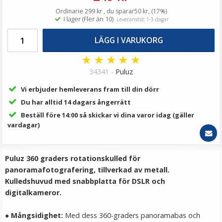
29 kr
Ordinarie 299 kr , du sparar50 kr, (17%)
I lager (Fler än 10)
Leveranstid: 1-3 dagar
LÄGG I VARUKORG
LÄGG I VARUKORG
★
★
★
★
★
34341 -
Puluz
Vi erbjuder hemleverans fram till din dörr
Du har alltid 14 dagars ångerrätt
Beställ före 14:00 så skickar vi dina varor idag (gäller
vardagar)
Step Up Ring 67-82mm - Gör filtergängan större
Puluz 360 graders rotationskulled för
panoramafotografering, tillverkad av metall.
Kulledshuvud med snabbplatta för DSLR och
digitalkameror.
69 kr
●
Mångsidighet:
Med dess 360-graders panoramabas och