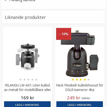
Liknande produkter
- 16%
Puluz Snabbplatta 200mm för 2x Systemkameror
Arca Swiss system
★
★
★
★
★
199 kr
★
★
★
★
★
★
★
★
★
★
YELANGU LW-A01 Liten kulled
Nest Flexibelt kulledshuvud för
LÄGG I VARUKORG
av metall för mobilhållare eller
DSLR-kameror 4kg
mindre kamera
169 kr
249 kr
299 kr
LÄGG I VARUKORG
LÄGG I VARUKORG