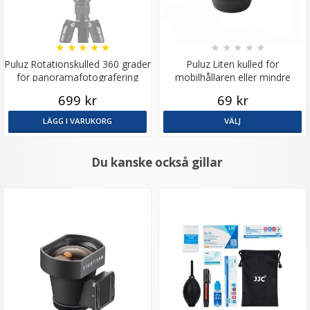
★
★
★
★
★
★
★
★
★
★
Puluz Rotationskulled 360 grader
Puluz Liten kulled för
för panoramafotografering
mobilhållaren eller mindre
kamera
699 kr
69 kr
LÄGG I VARUKORG
VÄLJ
Du kanske också gillar