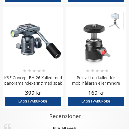
Puluz Stativförlängare handhållen Monopod
★
★
★
★
★
★
★
★
★
★
★
★
★
★
★
K&F Concept BH-26 Kulled med
Puluz Liten kulled för
panoramaindexering med spak
mobilhållaren eller mindre
149 kr
kamera
399 kr
169 kr
199 kr
LÄGG I VARUKORG
LÄGG I VARUKORG
LÄGG I VARUKORG
Recensioner
Eva Mlayeh