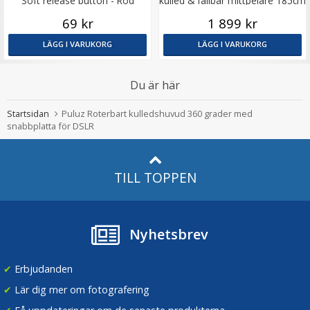
Soft release button - Röd
kulled & fällbar mittpelare 185cm
69 kr
1 899 kr
LÄGG I VARUKORG
LÄGG I VARUKORG
Du är här
Startsidan
Puluz Roterbart kulledshuvud 360 grader med
snabbplatta för DSLR
TILL TOPPEN
Nyhetsbrev
✔
Erbjudanden
✔
Lär dig mer om fotografering