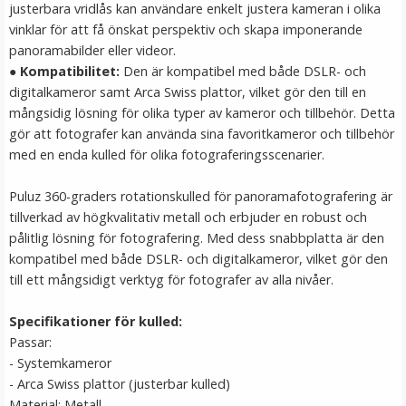
justerbara vridlås kan användare enkelt justera kameran i olika
LÄGG I VARUKORG
vinklar för att få önskat perspektiv och skapa imponerande
panoramabilder eller videor.
●
Kompatibilitet:
Den är kompatibel med både DSLR- och
digitalkameror samt Arca Swiss plattor, vilket gör den till en
mångsidig lösning för olika typer av kameror och tillbehör. Detta
gör att fotografer kan använda sina favoritkameror och tillbehör
med en enda kulled för olika fotograferingsscenarier.
Puluz 360-graders rotationskulled för panoramafotografering är
tillverkad av högkvalitativ metall och erbjuder en robust och
Puluz Skärmskydd härdat glas 9H för Sony
pålitlig lösning för fotografering. Med dess snabbplatta är den
RX100/A7M2/A7R/A7R2
kompatibel med både DSLR- och digitalkameror, vilket gör den
till ett mångsidigt verktyg för fotografer av alla nivåer.
★
★
★
★
★
Specifikationer för kulled:
Passar:
79 kr
- Systemkameror
- Arca Swiss plattor (justerbar kulled)
LÄGG I VARUKORG
Material: Metall