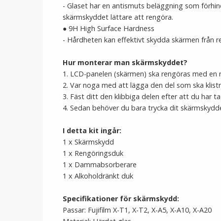
- Glaset har en antismuts beläggning som förhin
skärmskyddet lättare att rengöra.
●
9H High Surface Hardness
- Hårdheten kan effektivt skydda skärmen från re
Hur monterar man skärmskyddet?
1. LCD-panelen (skärmen) ska rengöras med en r
2. Var noga med att lägga den del som ska klistr
3. Fäst ditt den klibbiga delen efter att du har t
4. Sedan behöver du bara trycka dit skärmskydde
I detta kit ingår:
1 x Skärmskydd
1 x Rengöringsduk
1 x Dammabsorberare
1 x Alkoholdränkt duk
Specifikationer för skärmskydd:
Passar: Fujifilm X-T1, X-T2, X-A5, X-A10, X-A20