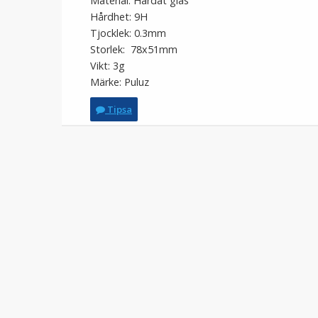
Material: Härdat glas
Hårdhet: 9H
Tjocklek: 0.3mm
Storlek: 78x51mm
Vikt: 3g
Märke: Puluz
Tipsa