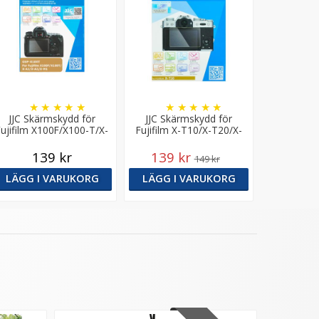
★
★
★
★
★
★
★
★
★
★
JJC Skärmskydd för
JJC Skärmskydd för
Fujifilm X100F/X100-T/X-
Fujifilm X-T10/X-T20/X-
A1/X-A2 optiskt glas 9H
T30/X-E3/X-T100 optiskt
glas 9H
139 kr
139 kr
149 kr
LÄGG I VARUKORG
LÄGG I VARUKORG