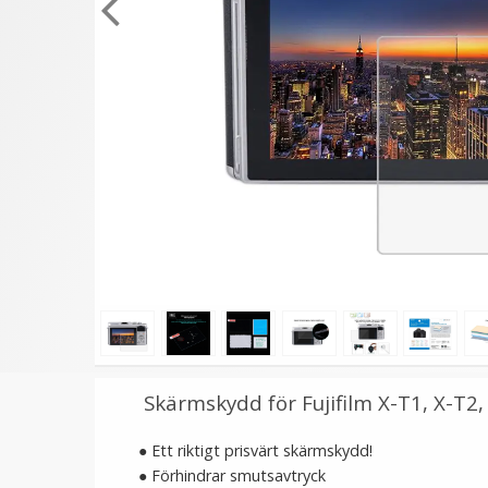
★
★
★
★
★
★
★
★
★
★
JJC Deluxe avtryckarknapp
JJC Mjuk avtryckarknap
- Svart & Brun
konkav Soft release
button - Guld
99 kr
69 kr
LÄGG I VARUKORG
LÄGG I VARUKORG
Skärmskydd för Fujifilm X-T1, X-T2,
●
Ett riktigt prisvärt skärmskydd!
●
Förhindrar smutsavtryck