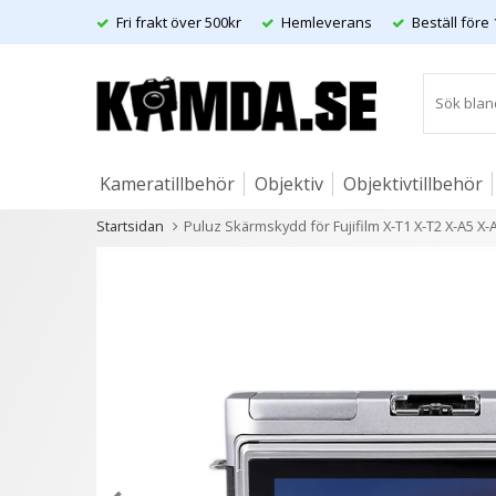
Fri frakt över 500kr
Hemleverans
Beställ före 
Kameratillbehör
Objektiv
Objektivtillbehör
Startsidan
Puluz Skärmskydd för Fujifilm X-T1 X-T2 X-A5 X-
Artiklar
Andra kunder köpte även