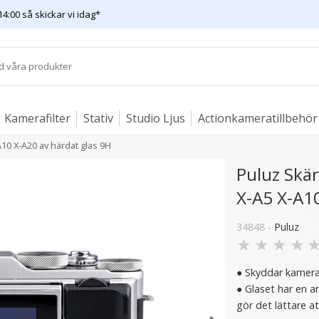
14:00 så skickar vi idag*
Kamerafilter
Stativ
Studio Ljus
Actionkameratillbehör
A10 X-A20 av härdat glas 9H
Puluz Skär
X-A5 X-A10
34848 -
Puluz
★
★
★
★
● Skyddar kamera
● Glaset har en a
gör det lättare a