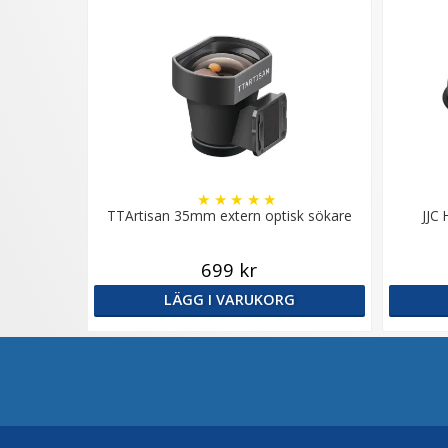
★
★
★
★
★
TTArtisan 35mm extern optisk sökare
JJC 
699 kr
LÄGG I VARUKORG