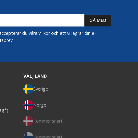
epterar du våra villkor och att vi lagrar din e-
tsbrev.
VÄLJ LAND
Sverige
Norge
dag*)
Kommer snart
Kommer snart