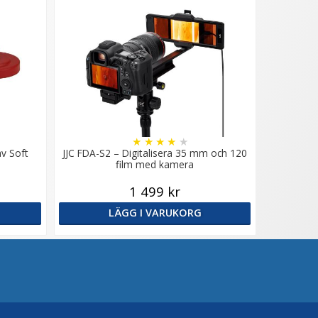
★
★
★
★
★
av Soft
JJC FDA-S2 – Digitalisera 35 mm och 120
film med kamera
1 499 kr
LÄGG I VARUKORG