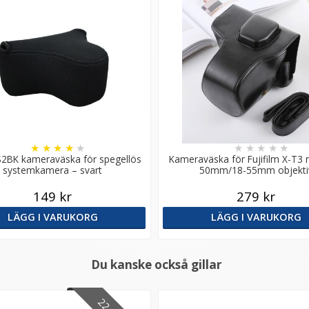
★
★
★
★
★
★
★
★
★
★
S2BK kameraväska för spegellös
Kameraväska för Fujifilm X-T3
systemkamera – svart
50mm/18-55mm objekti
149 kr
279 kr
LÄGG I VARUKORG
LÄGG I VARUKORG
Du kanske också gillar