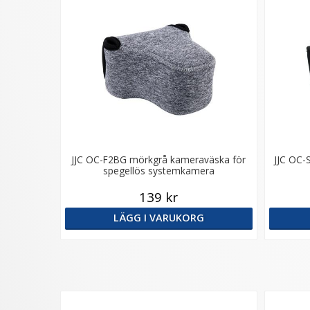
JJC OC-F2BG mörkgrå kameraväska för
JJC OC-
spegellös systemkamera
139 kr
LÄGG I VARUKORG