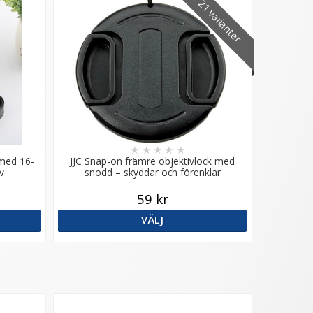
21 varianter
★
★
★
★
★
 med 16-
JJC Snap-on främre objektivlock med
v
snodd – skyddar och förenklar
59 kr
VÄLJ