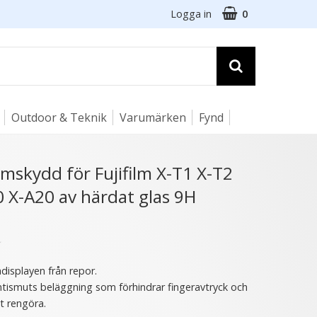
Logga in
0
Outdoor & Teknik
Varumärken
Fynd
☓
mskydd för Fujifilm X-T1 X-T2
 X-A20 av härdat glas 9H
★
displayen från repor.
ntismuts beläggning som förhindrar fingeravtryck och
tt rengöra.