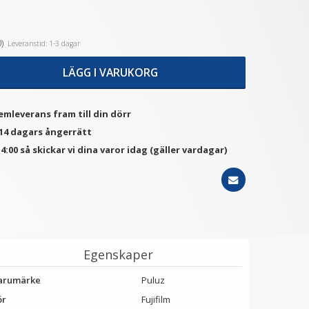
)
Leveranstid: 1-3 dagar
★
★
★
★
★
★
★
★
★
★
JJC Mjuk avtryckarknapp
JJC Mjuk avtryckarknapp
konkav Soft release
konkav Soft release
LÄGG I VARUKORG
button - Silver
button - Mörkröd
69 kr
69 kr
emleverans fram till din dörr
LÄGG I VARUKORG
LÄGG I VARUKORG
 14 dagars ångerrätt
4:00 så skickar vi dina varor idag (gäller vardagar)
Egenskaper
arumärke
Puluz
ör
Fujifilm