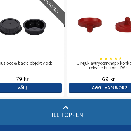
22 varianter
★
★
★
★
★
Huslock & bakre objektivlock
JJC Mjuk avtryckarknapp konk
release button - Röd
79 kr
69 kr
VÄLJ
LÄGG I VARUKORG
TILL TOPPEN