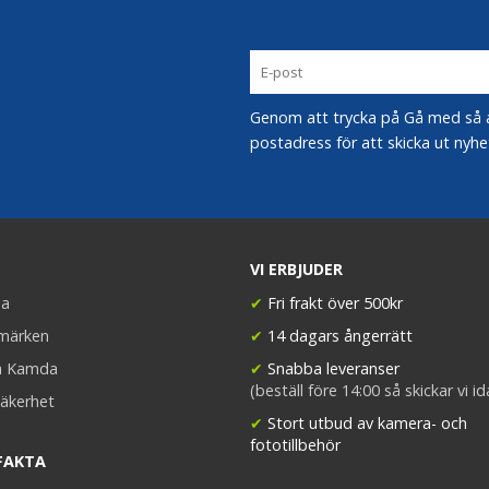
Genom att trycka på Gå med så acc
postadress för att skicka ut nyhe
VI ERBJUDER
a
✔
Fri frakt över 500kr
umärken
✔
14 dagars ångerrätt
a Kamda
✔
Snabba leveranser
(beställ före 14:00 så skickar vi i
äkerhet
✔
Stort utbud av kamera- och
fototillbehör
FAKTA