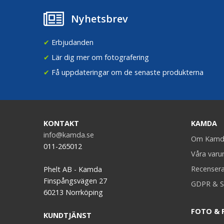
Nyhetsbrev
✔
Erbjudanden
✔
Lär dig mer om fotografering
✔
Få uppdateringar om de senaste produkterna
KONTAKT
KAMDA
info@kamda.se
Om Kamd
011-265012
Våra var
Recenser
Phelt AB - Kamda
Finspångsvägen 27
GDPR & S
60213 Norrköping
FOTO & 
KUNDTJÄNST