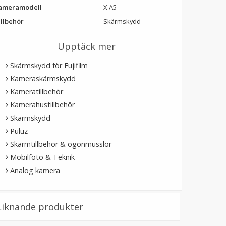
ameramodell
X-A5
illbehör
Skärmskydd
Upptäck mer
Skärmskydd för Fujifilm
Kameraskärmskydd
Kameratillbehör
Kamerahustillbehör
Skärmskydd
Puluz
Skärmtillbehör & ögonmusslor
Mobilfoto & Teknik
Analog kamera
Liknande produkter