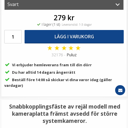
59 kr
LÄGG I VARUKORG
279 kr
I lager (1 st)
Leveranstid: 1-3 dagar
LÄGG I VARUKORG
★
★
★
★
★
32176 -
Puluz
Vi erbjuder hemleverans fram till din dörr
Du har alltid 14 dagars ångerrätt
Beställ före 14:00 så skickar vi dina varor idag (gäller
JJC Deluxe avtryckarknapp - silver och blå
vardagar)
Snabbkopplingsfäste av rejäl modell med
★
★
★
★
★
kameraplatta främst avsedd för större
systemkameror.
99 kr