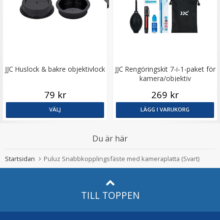
JJC Huslock & bakre objektivlock
JJC Rengöringskit 7-i-1-paket för
kamera/objektiv
79 kr
269 kr
VÄLJ
LÄGG I VARUKORG
Du är här
Startsidan
Puluz Snabbkopplingsfäste med kameraplatta (Svart)
TILL TOPPEN