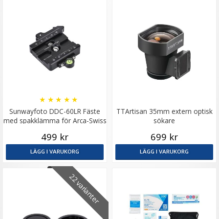
★
★
★
★
★
Sunwayfoto DDC-60LR Fäste
TTArtisan 35mm extern optisk
med spakklämma för Arca-Swiss
sökare
plattor
499 kr
699 kr
LÄGG I VARUKORG
LÄGG I VARUKORG
22 varianter