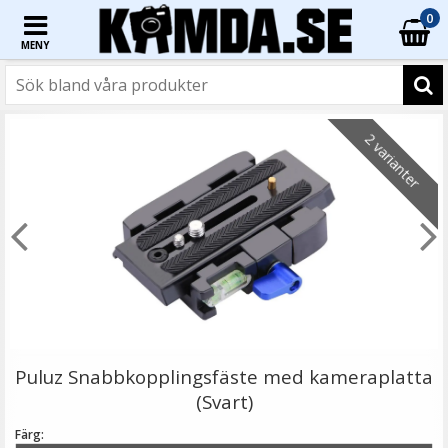
0
MENY
☓
2 varianter
Bexin 2st 1/4-tum gängade monteringsskruvar LS005
Puluz Snabbkopplingsfäste med kameraplatta
(Svart)
Färg: