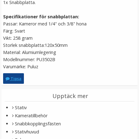
1x Snabbplatta.
Specifikationer för snabbplattan:
Passar: Kameror med 1/4" och 3/8" hona
Färg: Svart
Vikt: 258 gram
Storlek snabbplatta:120x50mm
Material: Alumiumlegering
Modellnummer: PU3502B
Varumärke: Puluz
JJC Adapter 1/4-tum hane till 1/4-tum hane
Tipsa
Upptäck mer
★
★
★
★
★
Stativ
49 kr
Kameratillbehör
Snabbkopplingsfästen
LÄGG I VARUKORG
Stativhuvud