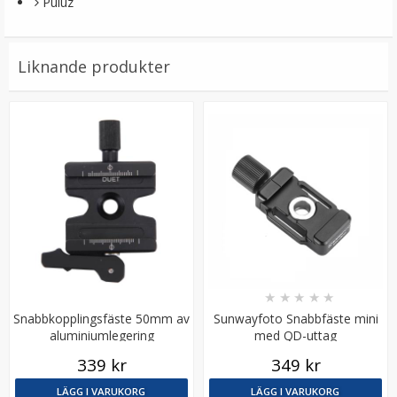
Puluz
Liknande produkter
JJC motljusskydd för Canon EF 70-300mm f/4-5.6 IS II
USM ersätter ET-74B
★
★
★
★
★
199 kr
★
★
★
★
★
Snabbkopplingsfäste 50mm av
Sunwayfoto Snabbfäste mini
LÄGG I VARUKORG
aluminiumlegering
med QD-uttag
339 kr
349 kr
LÄGG I VARUKORG
LÄGG I VARUKORG