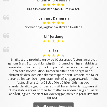
Didrik André Nilsen
★
★
★
★
★
Bra funktionalitet. Stabilt. Bra kvalitet.
Lennart Damgren
★
★
★
★
★
Mycket nöjd, jag har två stycken likadana
Ulf Jordung
★
★
★
★
★
Ulf O
★
★
★
★
★
En riktigt bra produkt, en av de bästa snabbfästen jag provat
genom åren. Stor och klumpig (jämfört med vanliga snabbfästen
avsedda för kameror), inte kompatibel med Arca men riktigt bra
och solid konstruktion. Kameran sitter som berget när du
skruvat dit den, och en säkerhetsspärr ser till att den inte faller
ut när du lossar låsningen. Stabil och pålitlig. Jag använder Puluz-
fästet till en större DSLR både på höghöjdsmast och
standardstativ. Inget för den som vill ha en lättviktsrigg, men vill
du ha stabila grejer som håller måttet så är den här guld. Fästet
är såvitt jag vet utvecklat för videoriggar, men fungerar utmärkt
för DSLR.
Visa alla recensioner (8)