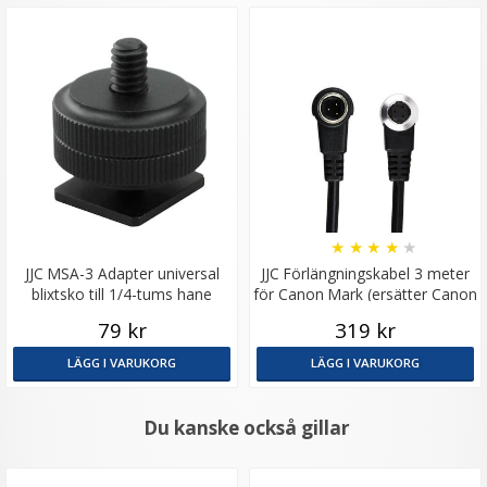
★
★
★
★
★
JJC MSA-3 Adapter universal
JJC Förlängningskabel 3 meter
blixtsko till 1/4-tums hane
för Canon Mark (ersätter Canon
ET-1000N3)
79 kr
319 kr
LÄGG I VARUKORG
LÄGG I VARUKORG
Du kanske också gillar