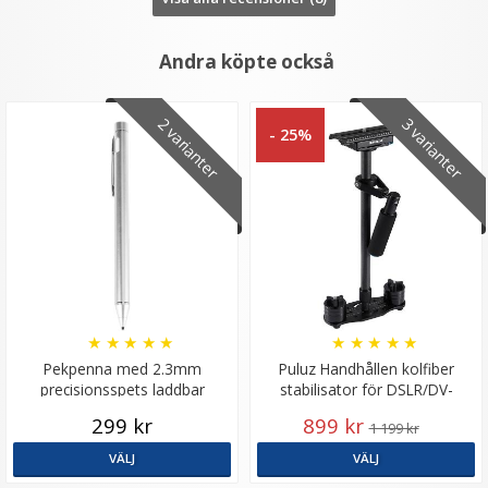
Andra köpte också
2 varianter
3 varianter
- 25%
★
★
★
★
★
★
★
★
★
★
Pekpenna med 2.3mm
Puluz Handhållen kolfiber
precisionsspets laddbar
stabilisator för DSLR/DV-
kameror (38.5-61cm)
299 kr
899 kr
1 199 kr
VÄLJ
VÄLJ