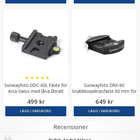
Puluz 1/4 tums hangänga till 3/8 tums hangänga
★
★
★
★
★
★
★
★
★
★
Sunwayfoto DDC-60L Fäste för
Sunwayfoto DRX-60
Arca-Swiss med lång låsratt
Snabbkopplingsfäste 60 mm för
49 kr
Arca-Swiss
499 kr
649 kr
LÄGG I VARUKORG
LÄGG I VARUKORG
LÄGG I VARUKORG
Recensioner