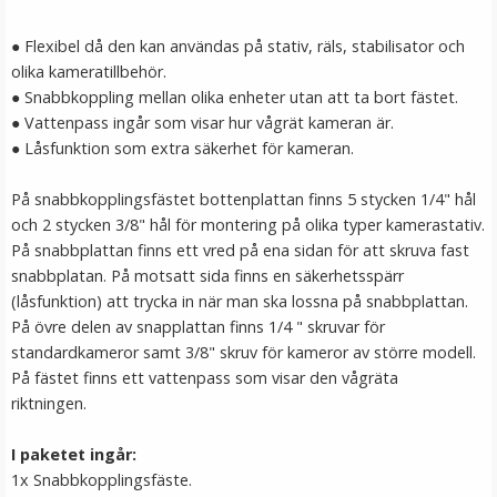
LÄGG I VARUKORG
● Flexibel då den kan användas på stativ, räls, stabilisator och
olika kameratillbehör.
● Snabbkoppling mellan olika enheter utan att ta bort fästet.
● Vattenpass ingår som visar hur vågrät kameran är.
● Låsfunktion som extra säkerhet för kameran.
På snabbkopplingsfästet bottenplattan finns 5 stycken 1/4" hål
och 2 stycken 3/8" hål för montering på olika typer kamerastativ.
På snabbplattan finns ett vred på ena sidan för att skruva fast
snabbplatan. På motsatt sida finns en säkerhetsspärr
Justerbar mikrofonhållare klämma med ministativ
(låsfunktion) att trycka in när man ska lossna på snabbplattan.
På övre delen av snapplattan finns 1/4 " skruvar för
standardkameror samt 3/8" skruv för kameror av större modell.
På fästet finns ett vattenpass som visar den vågräta
★
★
★
★
★
riktningen.
89 kr
I paketet ingår:
1x Snabbkopplingsfäste.
LÄGG I VARUKORG