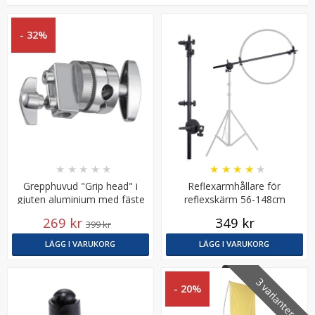
- 32%
Puluz Studiostativ 1.6 meter för Vlogg
★
★
★
★
★
★
★
★
★
★
Grepphuvud "Grip head" i
Reflexarmhållare för
gjuten aluminium med fäste
reflexskärm 56-148cm
16mm
269 kr
349 kr
★
★
★
★
★
399 kr
LÄGG I VARUKORG
LÄGG I VARUKORG
179 kr
3 varianter
LÄGG I VARUKORG
- 20%