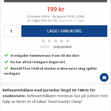
89 kr
199 kr
LÄGG I VARUKORG
Ordinarie 299 kr , du sparar100 kr, (33%)
I lager (Fler än 10)
Leveranstid: 1-3 dagar
LÄGG I VARUKORG
★
★
★
★
★
36958 -
Unbranded
Vi erbjuder hemleverans fram till din dörr
Du har alltid 14 dagars ångerrätt
Beställ före 14:00 så skickar vi dina varor idag (gäller
JJC Konverteringskabel för Fujifilm GFX100II, X-T50
vardagar)
Reflexarmhållare med justerbar längd 56-148cm för
★
★
★
★
★
studiostativ.
Reflexarmhållaren monteras fast på stativet med
hjälp av fästet en så kallad "head bracket Clamp"
79 kr