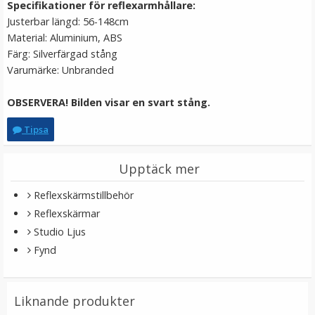
Specifikationer för reflexarmhållare:
LÄGG I VARUKORG
Justerbar längd: 56-148cm
Material: Aluminium, ABS
Färg: Silverfärgad stång
Varumärke: Unbranded
OBSERVERA! Bilden visar en svart stång.
Tipsa
Upptäck mer
Puluz 2 i 1 Reflexskärm 30cm Silver/Guld
Reflexskärmstillbehör
Reflexskärmar
Studio Ljus
★
★
★
★
★
Fynd
129 kr
Liknande produkter
LÄGG I VARUKORG