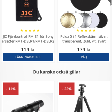
★
★
★
★
★
★
★
★
★
★
JJC Fjärrkontroll RM-S1 för Sony
Puluz 5 i 1 Reflexskärm silver,
ersätter RMT-DSLR1/RMT-DSLR2
transparent, guld, vit, svart
119 kr
179 kr
LÄGG I VARUKORG
VÄLJ
Du kanske också gillar
- 14%
- 22%