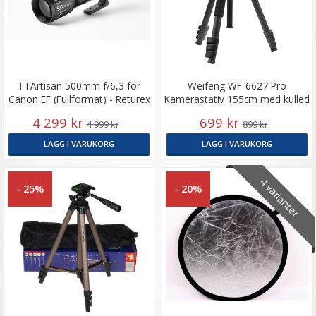
TTArtisan 500mm f/6,3 för
Weifeng WF-6627 Pro
Canon EF (Fullformat) - Returex
Kamerastativ 155cm med kulled
4 299 kr
699 kr
4 999 kr
899 kr
LÄGG I VARUKORG
LÄGG I VARUKORG
4 varianter
- 25%
- 20%