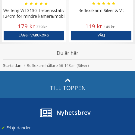
★
★
★
★
★
★
★
★
★
★
Weifeng WT3130 Trebensstativ
Reflexskärm Silver & Vit
124cm för mindre kamera/mobil
179 kr
119 kr
239 kr
149 kr
LÄGG I VARUKORG
VÄLJ
Du är här
Startsidan
Reflexarmhållare 56-148cm (Silver)
TILL TOPPEN
Nyhetsbrev
✔
Erbjudanden