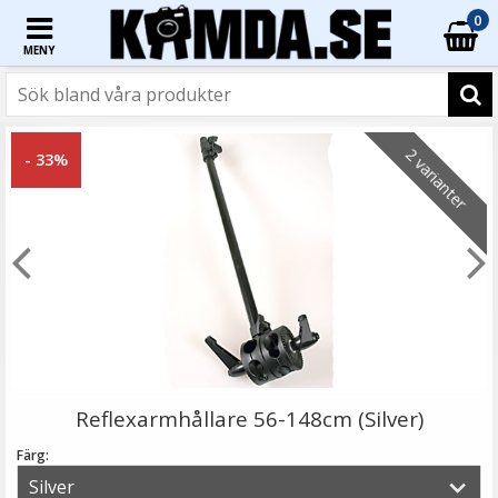
0
MENY
☓
2 varianter
- 33%
Justerbar mikrofonhållare klämma med ministativ
Reflexarmhållare 56-148cm (Silver)
Färg: