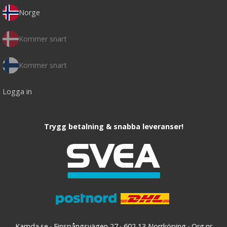
Norge
Kommer snart
Kommer snart
Logga in
Trygg betalning & snabba leveranser!
Kamda.se · Finspångsvägen 27 · 602 13 Norrköping · Org.nr