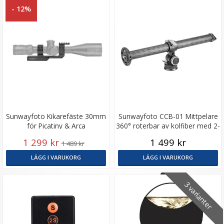
- 12%
Blixtskoadapter med stativgänga
Sunwayfoto Kikarefäste 30mm
Sunwayfoto CCB-01 Mittpelare
för Picatiny & Arca
360° roterbar av kolfiber med 2-
★
★
★
★
★
vägshuvud
1 299 kr
1 499 kr
1 489 kr
59 kr
LÄGG I VARUKORG
LÄGG I VARUKORG
LÄGG I VARUKORG
3 varianter