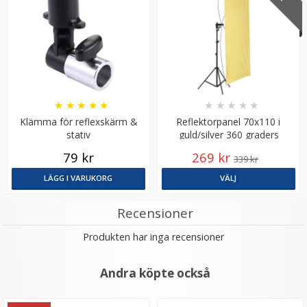
★
★
★
★
★
★
★
★
★
★
Klämma för reflexskärm &
Reflektorpanel 70x110 i
stativ
guld/silver 360 graders
Klämma för bakgrunder
roterande hållare
79 kr
269 kr
339 kr
LÄGG I VARUKORG
VÄLJ
★
★
★
★
★
Recensioner
59 kr
Produkten har inga recensioner
LÄGG I VARUKORG
Andra köpte också