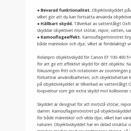
●
Bevarad funktionalitet.
Objektivskyddet påve
vilket gör att du kan fortsätta använda objektivet
●
Hållbart skydd.
Tillverkat av vattentåligt Oxf
skyddar objektivet mot stötar, repor, vatten, 
●
Kamouflageeffekt
.
Kamouflagemönstret bryte
både människor och djur, vilket är fördelaktigt vi
Rolanpro objektivskydd för Canon EF 100-400 f/4.
för att ge ett effektivt skydd för ditt objektiv. 
fokusringen fritt och rotationen av zoomringen p
förbättrar användbarheten, och objektivhättan 
på objektivskyddet är tillverkad av vattentåligt
loopvelour som ger extra skydd mot kollisioner 
Skyddet är designat för att motstå stötar, repo
damm. Kamouflagemönstret på objektivskyddet b
för både människor och vilda djur, vilket kan vara 
naturen. Objektivskyddet har en delad struktur o