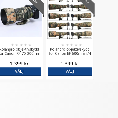
★
★
★
★
★
★
★
★
★
★
Rolanpro objektivskydd
Rolanpro objektivskydd
för Canon RF 70-200mm
för Canon EF 600mm f/4
f/2.8 L IS USM
L IS II USM
1 399 kr
1 399 kr
VÄLJ
VÄLJ