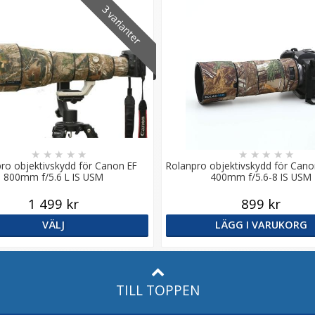
3 varianter
★
★
★
★
★
★
★
★
★
★
ro objektivskydd för Canon EF
Rolanpro objektivskydd för Cano
800mm f/5.6 L IS USM
400mm f/5.6-8 IS USM
1 499 kr
899 kr
VÄLJ
LÄGG I VARUKORG
TILL TOPPEN