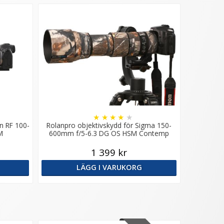
★
★
★
★
★
n RF 100-
Rolanpro objektivskydd för Sigma 150-
M
600mm f/5-6.3 DG OS HSM Contemp
1 399 kr
LÄGG I VARUKORG