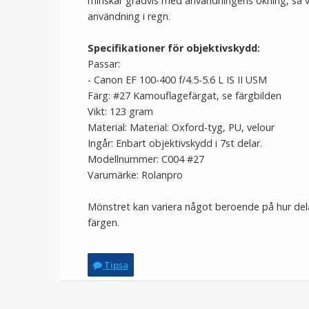
minskar gradvis med användningens ökning, så 
användning i regn.
Specifikationer för objektivskydd:
Passar:
- Canon EF 100-400 f/4.5-5.6 L IS II USM
Färg: #27 Kamouflagefärgat, se färgbilden
Vikt: 123 gram
Material: Material: Oxford-tyg, PU, velour
Ingår: Enbart objektivskydd i 7st delar.
Modellnummer: C004 #27
Varumärke: Rolanpro
Mönstret kan variera något beroende på hur dela
färgen.
Tipsa