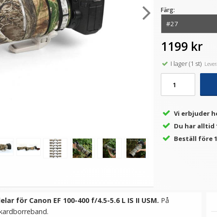
Färg:
★
★
★
★
★
★
★
★
★
★
t
JJC Skydd 2 i 1 för Canon
JJC Tumgrepp för Ricoh GR
Ro
1199 kr
EOS R10 R7 R5C R3 &
II
S
Speedlight blixtsko
I lager (1 st)
Levera
99 kr
199 kr
LÄGG I VARUKORG
LÄGG I VARUKORG
Vi erbjuder h
Du har alltid
Beställ före 1
lar för Canon EF 100-400 f/4.5-5.6 L IS II USM.
På
 kardborreband.