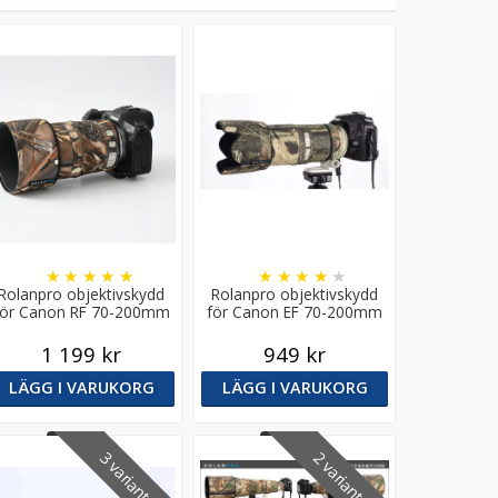
★
★
★
★
★
★
★
★
★
★
Rolanpro objektivskydd
Rolanpro objektivskydd
för Canon RF 70-200mm
för Canon EF 70-200mm
F4 L IS USM
f/2.8 L IS II/III USM
1 199 kr
949 kr
LÄGG I VARUKORG
LÄGG I VARUKORG
3 varianter
2 varianter