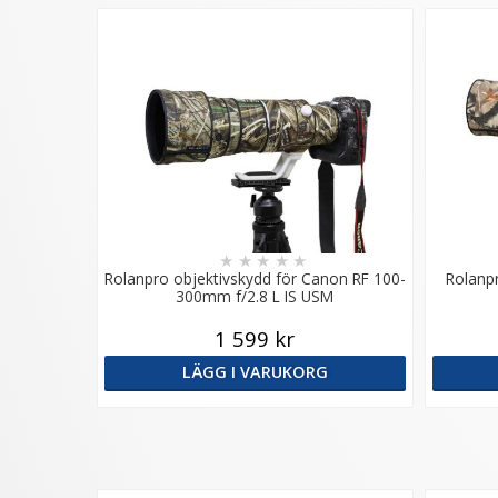
★
★
★
★
★
Rolanpro objektivskydd för Canon RF 100-
Rolanpr
300mm f/2.8 L IS USM
1 599 kr
LÄGG I VARUKORG