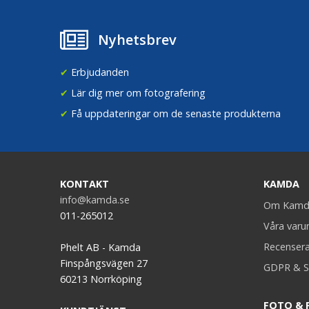
Nyhetsbrev
✔
Erbjudanden
✔
Lär dig mer om fotografering
✔
Få uppdateringar om de senaste produkterna
KONTAKT
KAMDA
info@kamda.se
Om Kamd
011-265012
Våra var
Recenser
Phelt AB - Kamda
Finspångsvägen 27
GDPR & S
60213 Norrköping
FOTO & 