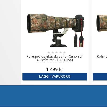
★
★
★
★
★
Rolanpro objektivskydd för Canon EF
Rolanp
400mm f/2.8 L IS II USM
1 499 kr
LÄGG I VARUKORG