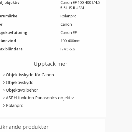
lj objektiv
Canon EF 100-400 f/4.5-
5.6 L IS II USM
arumärke
Rolanpro
ör
Canon
bjektivfattning
Canon EF
rännvidd
100-400mm
ax bländare
F/4.5-5.6
Upptäck mer
Objektivskydd för Canon
Objektivskydd
Objektivtillbehör
ASPH funktion Panasonics objektiv
Rolanpro
Liknande produkter