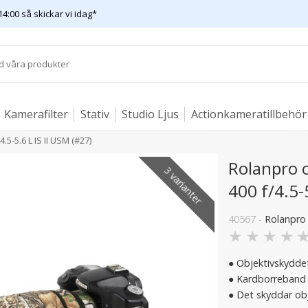
14:00 så skickar vi idag*
Kamerafilter
Stativ
Studio Ljus
Actionkameratillbehör
5-5.6 L IS II USM (#27)
Rolanpro 
3 varianter
400 f/4.5-
40567 -
Rolanpro
★
★
★
★
● Objektivskyddet
● Kardborreband g
● Det skyddar obj