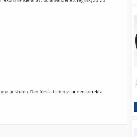
vi rekommenderar att du använder ett regnskydd vid
rna är skurna. Den första bilden visar den korrekta