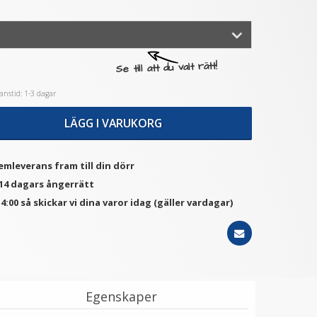
★
★
★
★
★
★
★
★
★
★
lanpro objektivskydd för
JJC Blixtskoskydd för
Se till att du valt rätt!
ony E Telekonverter 1.4x
Canon EOS R-serien –
SEL14TC
Skydd för hot shoe-
kontakt
nstid: 1-3 dagar
149 kr
89 kr
LÄGG I VARUKORG
LÄGG I VARUKORG
LÄGG I VARUKORG
emleverans fram till din dörr
 14 dagars ångerrätt
4:00 så skickar vi dina varor idag (gäller vardagar)
Egenskaper