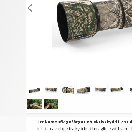
★
★
★
★
★
JJC Blixtskoskydd 2 i 1 för
JJC Blixtskoskydd svar
Canon kamera &
Hot-Shoe Cover för
Speedlight blixtskor
Fujifilm kameror
99 kr
59 kr
LÄGG I VARUKORG
LÄGG I VARUKORG
Ett kamouflagefärgat objektivskydd i 7 st de
insidan av objektivskyddet finns glidskydd samt