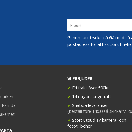
Genom att trycka på Gå med så acc
postadress för att skicka ut nyhe
VI ERBJUDER
a
✔
Fri frakt över 500kr
umärken
✔
14 dagars ångerrätt
a Kamda
✔
Snabba leveranser
(beställ före 14:00 så skickar vi i
äkerhet
✔
Stort utbud av kamera- och
fototillbehör
FAKTA