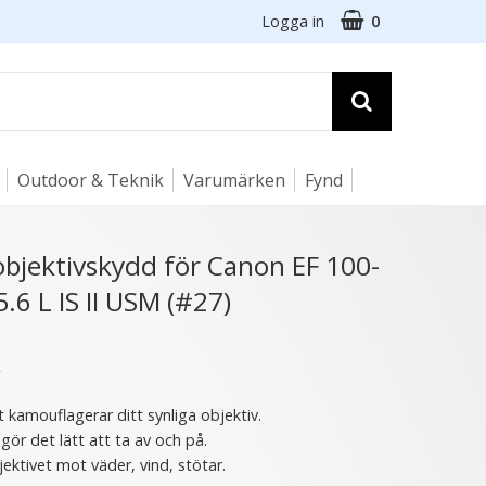
Logga in
0
Outdoor & Teknik
Varumärken
Fynd
☓
objektivskydd för Canon EF 100-
5.6 L IS II USM (#27)
★
 kamouflagerar ditt synliga objektiv.
ör det lätt att ta av och på.
ektivet mot väder, vind, stötar.