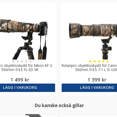
★
★
★
★
★
★
★
★
★
★
o objektivskydd för Nikon AF-S
Rolanpro objektivskydd för Cano
500mm f/4 E FL ED VR
500mm f/4.5-7.1 L IS US
1 499 kr
1 399 kr
LÄGG I VARUKORG
LÄGG I VARUKORG
Du kanske också gillar