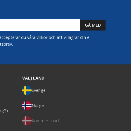
epterar du våra villkor och att vi lagrar din e-
tsbrev.
VÄLJ LAND
Sverige
Norge
dag*)
Kommer snart