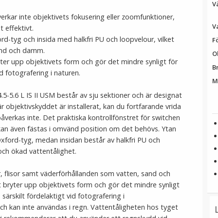
Vä
rkar inte objektivets fokusering eller zoomfunktioner,
V
 effektivt.
ord-tyg och insida med halkfri PU och loopvelour, vilket
F
sand och damm.
O
r upp objektivets form och gör det mindre synligt för
B
d fotografering i naturen.
M
5-5.6 L IS II USM
består av sju sektioner och är designat
När objektivskyddet är installerat, kan du fortfarande vrida
åverkas inte. Det praktiska kontrollfönstret för switchen
kan även fästas i omvänd position om det behövs. Ytan
 Oxford-tyg, medan insidan består av halkfri PU och
och ökad vattentålighet.
r, flisor samt väderförhållanden som vatten, sand och
ryter upp objektivets form och gör det mindre synligt
särskilt fördelaktigt vid fotografering i
ch kan inte användas i regn. Vattentåligheten hos tyget