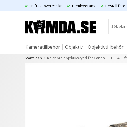
Fri frakt över 500kr
Hemleverans
Beställ före 
Kameratillbehör
Objektiv
Objektivtillbehör
Startsidan
Rolanpro objektivskydd för Canon EF 100-400 f/4.
Artiklar
Andra kunder köpte även