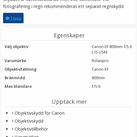
fotografering i regn rekommenderas ett separat regnskydd.
Tipsa
Egenskaper
Välj objektiv
Canon EF 800mm f/5.6
L IS USM
Varumärke
Rolanpro
Objektivfattning
Canon EF
Rolanpro objektivskydd för Sony E Telekonverter 1.4x
SEL14TC
Brännvidd
800mm
Max bländare
F/5.6
★
★
★
★
★
Upptäck mer
149 kr
Objektivskydd för Canon
Objektivskydd
LÄGG I VARUKORG
Objektivtillbehör
Varumärken