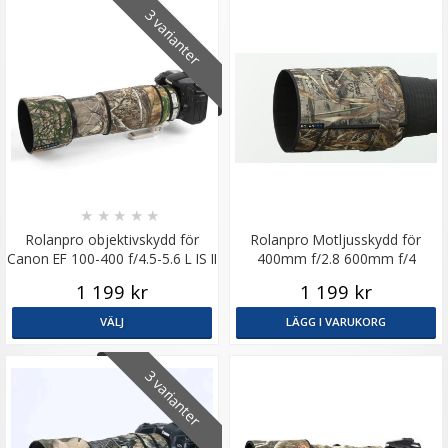
3 varianter
★
★
★
★
★
Rolanpro objektivskydd för
Rolanpro Motljusskydd för
Canon EF 100-400 f/4.5-5.6 L IS II
400mm f/2.8 600mm f/4
USM
800mm f/5.6
1 199 kr
1 199 kr
VÄLJ
LÄGG I VARUKORG
3 varianter