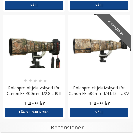
VÄLJ
VÄLJ
2 varianter
JJC Blixtskoskydd för Canon EOS R-serien – Skydd för
hot shoe-kontakt
★
★
★
★
★
★
★
★
★
★
Rolanpro objektivskydd för
Rolanpro objektivskydd för
89 kr
Canon EF 400mm f/2.8 L IS II
Canon EF 500mm f/4 L IS II USM
USM
1 499 kr
1 499 kr
LÄGG I VARUKORG
LÄGG I VARUKORG
VÄLJ
Recensioner