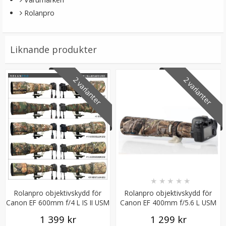
Rolanpro
Liknande produkter
2 varianter
2 varianter
JJC Motljusskydd för Canon RF 28mm f/2.8 STM
ersätter EW-55
189 kr
★
★
★
★
★
LÄGG I VARUKORG
Rolanpro objektivskydd för
Rolanpro objektivskydd för
Canon EF 600mm f/4 L IS II USM
Canon EF 400mm f/5.6 L USM
1 399 kr
1 299 kr