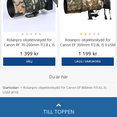
★
★
★
★
★
★
★
★
★
★
Rolanpro objektivskydd för
Rolanpro objektivskydd för
Canon RF 70-200mm f/2.8 L IS
Canon EF 300mm f/2.8L IS II USM
USM
1 399 kr
1 199 kr
VÄLJ
LÄGG I VARUKORG
Du är här
Startsidan
Rolanpro objektivskydd för Canon EF 800mm f/5.6 L IS
USM (#10)
TILL TOPPEN