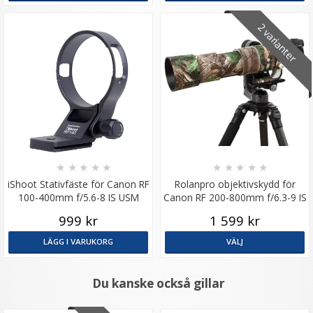
2 varianter
★
★
★
★
★
★
★
★
★
★
iShoot Stativfäste för Canon RF
Rolanpro objektivskydd för
100-400mm f/5.6-8 IS USM
Canon RF 200-800mm f/6.3-9 IS
USM
999 kr
1 599 kr
LÄGG I VARUKORG
VÄLJ
Du kanske också gillar