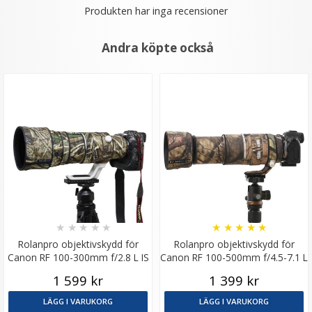
Produkten har inga recensioner
Andra köpte också
★
★
★
★
★
★
★
★
★
★
Rolanpro objektivskydd för
Rolanpro objektivskydd för
Canon RF 100-300mm f/2.8 L IS
Canon RF 100-500mm f/4.5-7.1 L
USM
IS USM
1 599 kr
1 399 kr
LÄGG I VARUKORG
LÄGG I VARUKORG