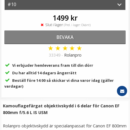
199 kr
LÄGG I VARUKORG
1499 kr
Slut i lager
(Prel. i lager: Okänt)
BEVAKA
★
★
★
★
★
33349 -
Rolanpro
Vi erbjuder hemleverans fram till din dörr
Du har alltid 14 dagars ångerrätt
Beställ före 14:00 så skickar vi dina varor idag (gäller
JJC Motljusskydd för Canon RF 50mm f/1.8 STM
vardagar)
ersätter ES-65B
Kamouflagefärgat objektivskydd i 6 delar för Canon EF
800mm f/5.6 L IS USM
179 kr
Rolanpro objektivskydd är specialanpassat för Canon EF 800mm