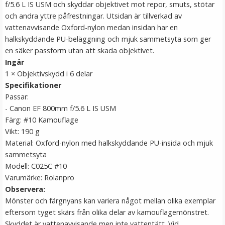
f/5.6 L IS USM och skyddar objektivet mot repor, smuts, stötar
LÄGG I VARUKORG
och andra yttre påfrestningar. Utsidan är tillverkad av
vattenavvisande Oxford-nylon medan insidan har en
halkskyddande PU-beläggning och mjuk sammetsyta som ger
en säker passform utan att skada objektivet.
Ingår
1 × Objektivskydd i 6 delar
Specifikationer
Passar:
- Canon EF 800mm f/5.6 L IS USM
Färg: #10 Kamouflage
Vikt: 190 g
JJC Skydd 2 i 1 för Canon EOS R10 R7 R5C R3 &
Material: Oxford-nylon med halkskyddande PU-insida och mjuk
Speedlight blixtsko
sammetsyta
Modell: C025C #10
★
★
★
★
★
Varumärke: Rolanpro
Observera:
99 kr
Mönster och färgnyans kan variera något mellan olika exemplar
eftersom tyget skärs från olika delar av kamouflagemönstret.
LÄGG I VARUKORG
Skyddet är vattenavvisande men inte vattentätt. Vid