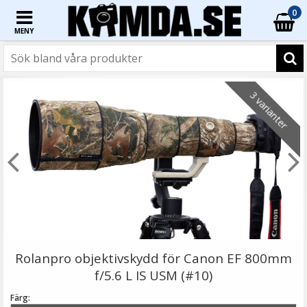
0
MENY
☓
3 varianter
JJC Motljusskydd för Canon RF 50mm f/1.8 STM ers.
ES-65B tulpan
Rolanpro objektivskydd för Canon EF 800mm
f/5.6 L IS USM (#10)
Färg: