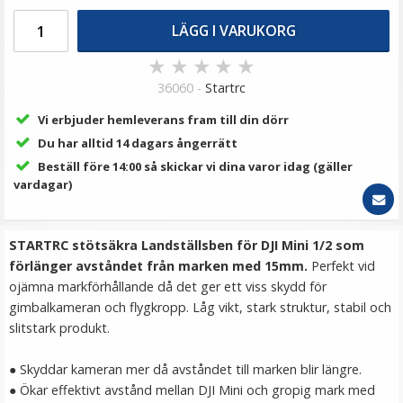
59 kr
LÄGG I VARUKORG
99 kr
★
★
★
★
★
LÄGG I VARUKORG
36060 -
Startrc
Vi erbjuder hemleverans fram till din dörr
Du har alltid 14 dagars ångerrätt
Beställ före 14:00 så skickar vi dina varor idag (gäller
vardagar)
STARTRC stötsäkra Landställsben för DJI Mini 1/2 som
förlänger avståndet från marken med 15mm.
Perfekt vid
ojämna markförhållande då det ger ett viss skydd för
JJC rengöringskit 3 i 1 för kameran
gimbalkameran och flygkropp. Låg vikt, stark struktur, stabil och
slitstark produkt.
● Skyddar kameran mer då avståndet till marken blir längre.
● Ökar effektivt avstånd mellan DJI Mini och gropig mark med