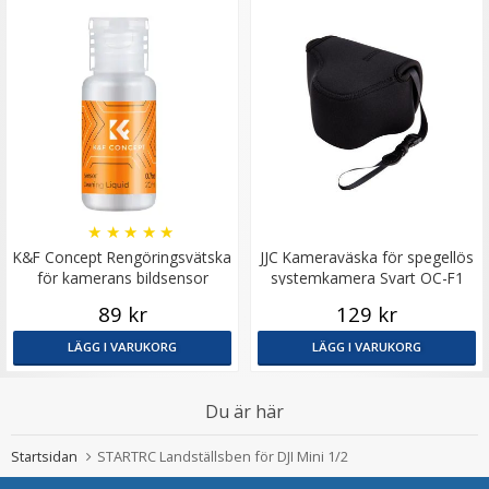
★
★
★
★
★
K&F Concept Rengöringsvätska
JJC Kameraväska för spegellös
för kamerans bildsensor
systemkamera Svart OC-F1
89 kr
129 kr
LÄGG I VARUKORG
LÄGG I VARUKORG
Du är här
Startsidan
STARTRC Landställsben för DJI Mini 1/2