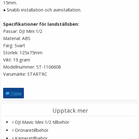
129 kr
15mm.
● Snabb installation och avinstallation.
LÄGG I VARUKORG
Specifikationer för landställsben:
Passar: DJI Mini 1/2
Material: ABS
Färg: Svart
Storlek: 125x75mm
Vikt: 19 gram
Modellnummer: ST-1106608
Varumärke: STARTRC
Jupio batteri AAA LR03 4-pack
Tipsa
Upptäck mer
DJI Mavic Mini 1/2 tillbehör
49 kr
Drönaretillbehör
Kameratillbehör