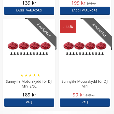
139 kr
199 kr
249 kr
LÄGG I VARUKORG
LÄGG I VARUKORG
2 varianter
2 varianter
- 44%
Sunnylife Landställsben för DJI Mini 3 Pro
★
★
★
★
★
★
★
★
★
★
Sunnylife Motorskydd för DJI
Sunnylife Motorskydd för DJI
Mini 2/SE
Mini
199 kr
189 kr
99 kr
179 kr
LÄGG I VARUKORG
VÄLJ
VÄLJ