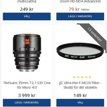
multicoating
Zoom HD-ND4 (Advanced)
249 kr
79 kr
199 kr
VÄLJ
LÄGG I VARUKORG
13 varianter
★
★
★
★
★
7Artisans 35mm T2,1 S35 Cine
JJC Ultra-thin F-MCUV Filter -
för Micro 4/3
Skydd för ditt objektiv
3 999 kr
149 kr
LÄGG I VARUKORG
VÄLJ