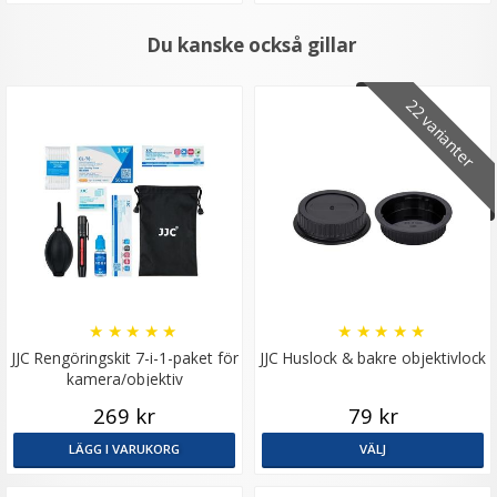
Du kanske också gillar
22 varianter
★
★
★
★
★
★
★
★
★
★
JJC Rengöringskit 7-i-1-paket för
JJC Huslock & bakre objektivlock
kamera/objektiv
269 kr
79 kr
LÄGG I VARUKORG
VÄLJ