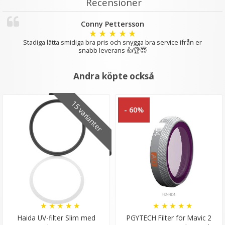
Recensioner
Conny Pettersson
★
★
★
★
★
Stadiga lätta smidiga bra pris och snygga bra service ifrån er
snabb leverans 👍🏆😇
Andra köpte också
Ulanzi Mobilhållare vridbar för stativ & blixtsko
15 varianter
- 60%
★
★
★
★
★
149 kr
LÄGG I VARUKORG
★
★
★
★
★
★
★
★
★
★
Haida UV-filter Slim med
PGYTECH Filter för Mavic 2