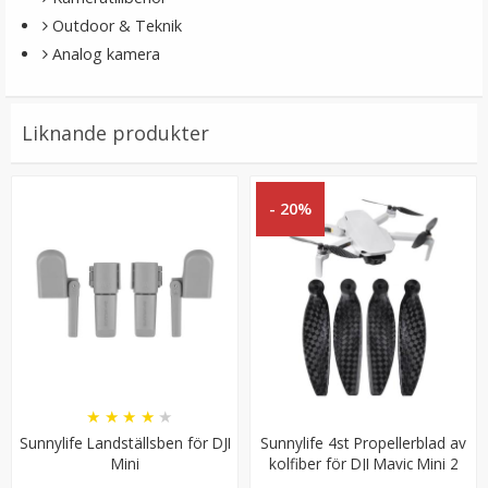
LÄGG I VARUKORG
Outdoor & Teknik
Analog kamera
Liknande produkter
- 20%
Jupio batteri AA LR06 4-pack
★
★
★
★
★
49 kr
★
★
★
★
★
Sunnylife Landställsben för DJI
Sunnylife 4st Propellerblad av
Mini
kolfiber för DJI Mavic Mini 2
LÄGG I VARUKORG
ersätter 4726F-CF1