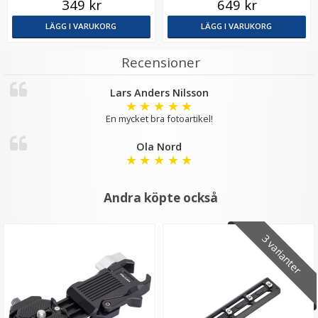
349 kr
649 kr
LÄGG I VARUKORG
LÄGG I VARUKORG
Recensioner
Lars Anders Nilsson
★
★
★
★
★
En mycket bra fotoartikel!
Ola Nord
★
★
★
★
★
Andra köpte också
3 varianter