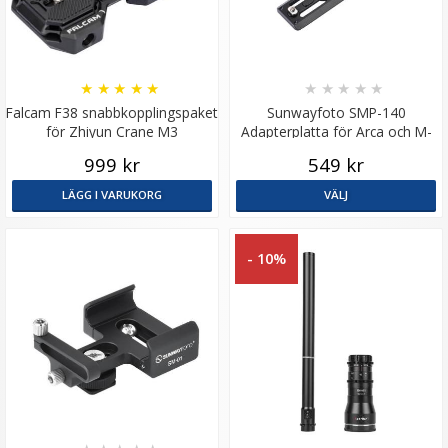
★
★
★
★
★
★
★
★
★
★
Falcam F38 snabbkopplingspaket
Sunwayfoto SMP-140
för Zhiyun Crane M3
Adapterplatta för Arca och M-
gimbalstabilisator
LOK
999 kr
549 kr
LÄGG I VARUKORG
VÄLJ
- 10%