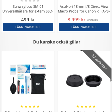
★
★
★
★
★
Sunwayfoto SM-01
AstrHori 18mm f/8 Direct View
Universalhållare för extern SSD-
Macro Probe för Canon RF (APS-
lagring
C)
499 kr
8 999 kr
9 999 kr
LÄGG I VARUKORG
LÄGG I VARUKORG
Du kanske också gillar
22 varianter
★
★
★
★
★
★
★
★
★
★