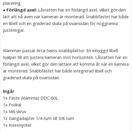
placering.
LÄGG I VARUKORG
●
Förlängd axel:
Låsratten har en förlängd axel, vilket gör den
lätt att nå även när kameran är monterad. Snabbfästet har både
en libell och en graderad skala på ovansidan för noggranna
justeringar.
Klämman passar Arca-Swiss-snabbplattor. En inbyggd libell
hjälper till att justera kameran mot horisonten. Låsratten har en
förlängd axel, vilket gör den lättare att komma åt när en kamera
är monterad. Snabbfästet har både integrerad libell och
JJC CP-5 Snabbplatta för Arca-Swiss
graderad skala på ovansidan.
Ingår
1x Fäste (klämma) DDC-60L
★
★
★
★
★
1x Fodral
1x M6 skruv
99 kr
1x Gängadapter 1/4-tum till 3/8-tum
1x Insexnyckel
LÄGG I VARUKORG