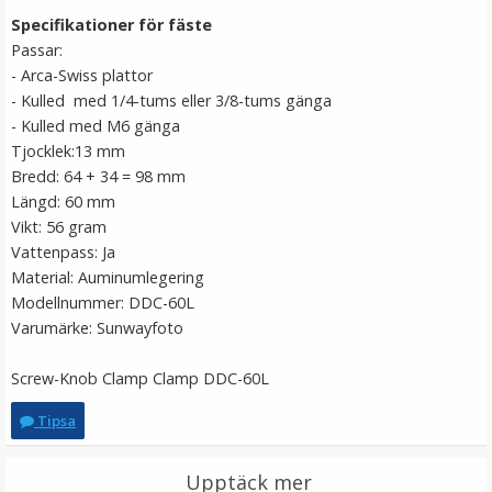
Specifikationer för fäste
Passar:
- Arca-Swiss plattor
- Kulled med 1/4-tums eller 3/8-tums gänga
- Kulled med M6 gänga
Tjocklek:13 mm
Bredd: 64 + 34 = 98 mm
Längd: 60 mm
Vikt: 56 gram
Vattenpass: Ja
Kiwifotos Skin för Canon EOS R6 - Svart kamoflage
Material: Auminumlegering
Modellnummer: DDC-60L
Varumärke: Sunwayfoto
★
★
★
★
★
Screw-Knob Clamp Clamp DDC-60L
149 kr
Tipsa
LÄGG I VARUKORG
Upptäck mer