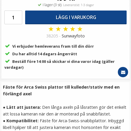
79 kr
I lager (3 st)
Leveranstid: 1-3 dagar
LÄGG I VARUKORG
LÄGG I VARUKORG
★
★
★
★
★
38205 -
Sunwayfoto
Vi erbjuder hemleverans fram till din dörr
Du har alltid 14 dagars ångerrätt
Beställ före 14:00 så skickar vi dina varor idag (gäller
vardagar)
Skärmskydd & linsskydd för GoPro Hero 9/10/11/12
Fäste för Arca Swiss plattor till kulleder/stativ med en
Black
förlängd axel
●
Lätt att justera:
Den långa axeln på låsratten gör det enkelt
★
★
★
★
★
att lossa kameran när den är monterad på snabbfästet.
●
Kompatibilitet:
Fäste för Arca-Swiss-snabbplattor. Inbyggd
69 kr
libell hjälper till att justera kameran mot horisonten för exakt