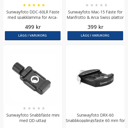
★
★
★
★
★
★
★
★
★
★
Sunwayfoto DDC-60LR Fäste
Sunwayfoto Mac-15 Fäste för
med spakklämma för Arca-
Manfrotto & Arca Swiss plattor
Swiss plattor
499 kr
399 kr
LÄGG I VARUKORG
LÄGG I VARUKORG
Silikonfodral för Canon EOS R50
★
★
★
★
★
169 kr
LÄGG I VARUKORG
★
★
★
★
★
Sunwayfoto Snabbfäste mini
Sunwayfoto DRX-60
med QD-uttag
Snabbkopplingsfäste 60 mm för
Arca-Swiss