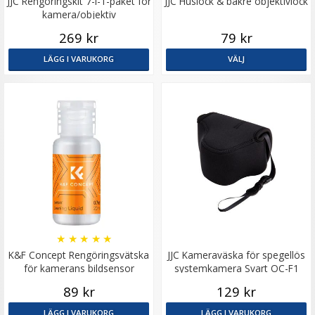
JJC Rengöringskit 7-i-1-paket för
JJC Huslock & bakre objektivlock
kamera/objektiv
269 kr
79 kr
LÄGG I VARUKORG
VÄLJ
★
★
★
★
★
K&F Concept Rengöringsvätska
JJC Kameraväska för spegellös
för kamerans bildsensor
systemkamera Svart OC-F1
89 kr
129 kr
LÄGG I VARUKORG
LÄGG I VARUKORG