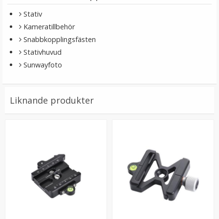
Stativ
Kameratillbehör
Snabbkopplingsfästen
Stativhuvud
Sunwayfoto
Ledbar Paraplyhållare med dubbla blixtfäste i metall
Liknande produkter
inkl spigot
★
★
★
★
★
179 kr
LÄGG I VARUKORG