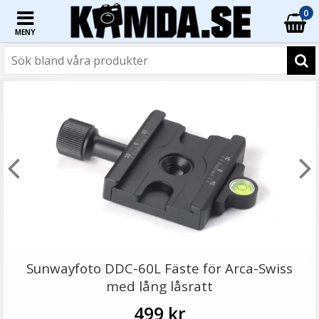
0
MENY
☓
Adapter som anpassar Arca Swiss fäste till Manfrotto
kulleder
Sunwayfoto DDC-60L Fäste för Arca-Swiss
med lång låsratt
499 kr