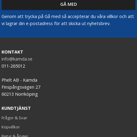
Genom att trycka på Gå med så accepterar du våra villkor och att
vi lagrar din e-postadress för att skicka ut nyhetsbrev.
KONTAKT
info@kamda.se
011-265012
Phelt AB - Kamda
Finspångsvägen 27
60213 Norrköping
KUNDTJÄNST
Frågor & Svar
Köpvillkor
Retur & Ånger