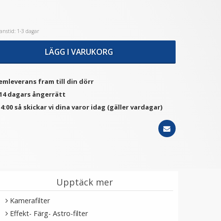
nstid: 1-3 dagar
★
★
★
★
★
★
★
★
★
★
F Concept Polariserande
JJC Snap-on främre
film 200x300mm
objektivlock med snodd –
LÄGG I VARUKORG
skyddar och förenklar
189 kr
59 kr
emleverans fram till din dörr
LÄGG I VARUKORG
VÄLJ
 14 dagars ångerrätt
4:00 så skickar vi dina varor idag (gäller vardagar)
Upptäck mer
Kamerafilter
Effekt- Färg- Astro-filter