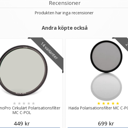
Recensioner
Produkten har inga recensioner
Andra köpte också
14 varianter
2 
★
★
★
★
★
★
★
★
★
★
oPro Cirkulärt Polarisationsfilter
Haida Polarisationsfilter MC C-P
MC C-POL
449 kr
699 kr