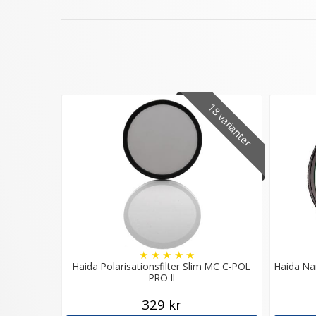
18 varianter
★
★
★
★
★
Haida Polarisationsfilter Slim MC C-POL
Haida Nan
PRO II
329 kr