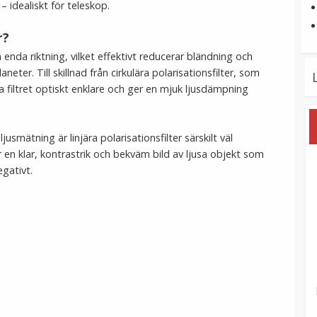
– idealiskt för teleskop.
r?
 en enda riktning, vilket effektivt reducerar bländning och
ter. Till skillnad från cirkulära polarisationsfilter, som
ra filtret optiskt enklare och ger en mjuk ljusdämpning
usmätning är linjära polarisationsfilter särskilt väl
en klar, kontrastrik och bekväm bild av ljusa objekt som
gativt.