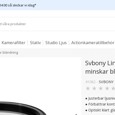
14:00 så skickar vi idag*
Kamerafilter
Stativ
Studio Ljus
Actionkameratillbehör
ar bländning
Svbony Lin
minskar b
41082 -
SVBONY
★
★
★
★
● Justerbar ljusni
● Förbättrar kon
● Optiskt klart gl