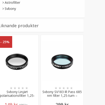
Astrofilter
Svbony
Liknande produkter
- 25%
★
★
★
★
★
★
★
★
★
★
Svbony Linjärt
Svbony SV183 IR Pass 685
polarisationsfilter 1,25-
nm filter 1,25-tum –
tum – minskar bländning
förbättrar kontrasten
149 kr
299 kr