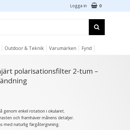
Logga in
0
Outdoor & Teknik
Varumärken
Fynd
☓
järt polarisationsfilter 2-tum –
ländning
21 varianter
★
vå genom enkel rotation i okularet.
trasten och framhäver månens detaljer.
as med naturlig färgåtergivning.