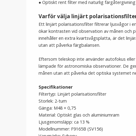
● Optiskt rent filter med naturlig färgåtergivning 
Varför välja linjärt polarisationsfilte
Ett linjärt polarisationsfilter filtrerar ljusvågor i
ökar kontrasten vid observation av månen och plane
innehåller en extra kvartsvågsplatta, är det linjä
utan att påverka färgbalansen.
Eftersom teleskop inte använder autofokus eller lj
lämpade för astronomiska observationer. De ger 
månen utan att påverka det optiska systemet ne
Specifikationer
Filtertyp: Linjärt polarisationsfilter
Storlek: 2-tum
Gänga: M48 × 0,75
Material: Optiskt glas och aluminiumram
Ljusgenomsläpp: ca 13 %
Modellnummer: F9165B (SV156)
Varumärke: Svbony