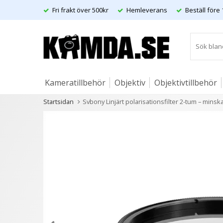
Fri frakt över 500kr
Hemleverans
Beställ före 
Kameratillbehör
Objektiv
Objektivtillbehör
Startsidan
Svbony Linjärt polarisationsfilter 2-tum – minsk
Artiklar
Andra kunder köpte även
- 50%