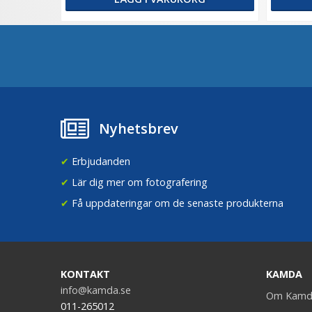
Nyhetsbrev
✔
Erbjudanden
✔
Lär dig mer om fotografering
✔
Få uppdateringar om de senaste produkterna
KONTAKT
KAMDA
info@kamda.se
Om Kamd
011-265012