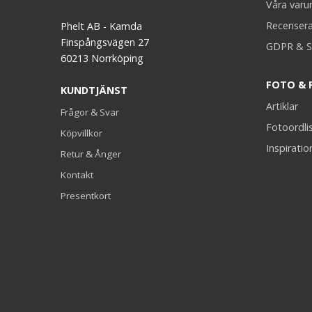
Våra var
Recenser
Phelt AB - Kamda
Finspångsvägen 27
GDPR & S
60213 Norrköping
FOTO & 
KUNDTJÄNST
Artiklar
Frågor & Svar
Fotoordli
Köpvillkor
Inspiratio
Retur & Ånger
Kontakt
Presentkort