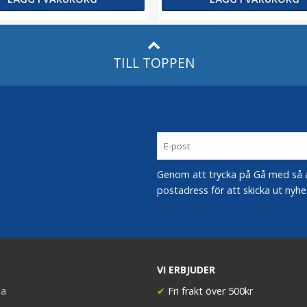
TILL TOPPEN
Genom att trycka på Gå med så acc
postadress för att skicka ut nyhe
VI ERBJUDER
a
✔
Fri frakt över 500kr