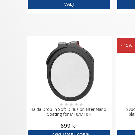
VÄLJ
- 15%
★
★
★
★
★
Haida Drop-In Soft Diffusion filter Nano-
Svbo
Coating för M10/M10-II
pla
699 kr
LÄGG I VARUKORG