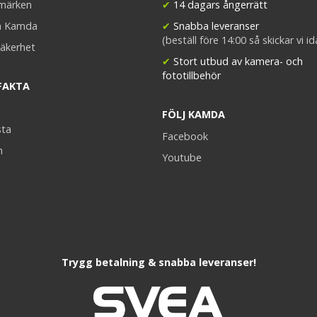
umärken
✔
14 dagars ångerrätt
a Kamda
✔
Snabba leveranser
(beställ före 14:00 så skickar vi i
äkerhet
✔
Stort utbud av kamera- och
fototillbehör
FAKTA
FÖLJ KAMDA
sta
Facebook
n
Youtube
Trygg betalning & snabba leveranser!