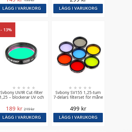
199 kr
LÄGG I VARUKORG
LÄGG I VARUKORG
- 13%
★
★
★
★
★
★
★
★
★
★
Svbony UV/IR Cut-filter
Svbony SV155 1,25-tum
1,25 – blockerar UV och
7-delars filterset för måne
IR-ljus
och planeter
189 kr
499 kr
219 kr
LÄGG I VARUKORG
LÄGG I VARUKORG