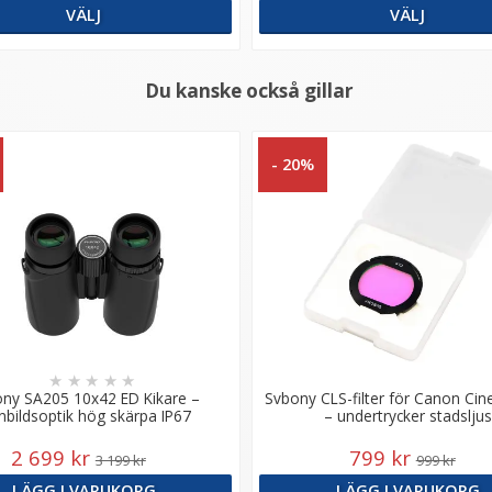
VÄLJ
VÄLJ
Du kanske också gillar
- 20%
★
★
★
★
★
ny SA205 10x42 ED Kikare –
Svbony CLS-filter för Canon Ci
nbildsoptik hög skärpa IP67
– undertrycker stadsljus
2 699 kr
799 kr
3 199 kr
999 kr
LÄGG I VARUKORG
LÄGG I VARUKORG