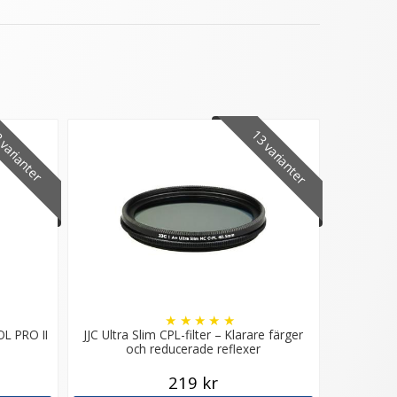
13 varianter
varianter
★
★
★
★
★
OL PRO II
JJC Ultra Slim CPL-filter – Klarare färger
och reducerade reflexer
219 kr