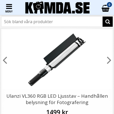
0
MENY
☓
Justerbar mikrofonhållare klämma med ministativ
Ulanzi VL360 RGB LED Ljusstav – Handhållen
belysning för Fotografering
1499 kr