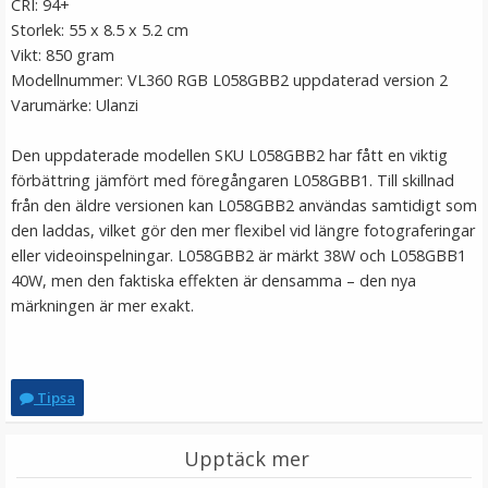
CRI: 94+
Storlek: 55 x 8.5 x 5.2 cm
Vikt: 850 gram
Modellnummer: VL360 RGB L058GBB2 uppdaterad version 2
Varumärke: Ulanzi
Den uppdaterade modellen SKU L058GBB2 har fått en viktig
förbättring jämfört med föregångaren L058GBB1. Till skillnad
JJC Spigot 1/4" hona - 3/8" hona
från den äldre versionen kan L058GBB2 användas samtidigt som
den laddas, vilket gör den mer flexibel vid längre fotograferingar
eller videoinspelningar. L058GBB2 är märkt 38W och L058GBB1
★
★
★
★
★
40W, men den faktiska effekten är densamma – den nya
märkningen är mer exakt.
49 kr
LÄGG I VARUKORG
Tipsa
Upptäck mer