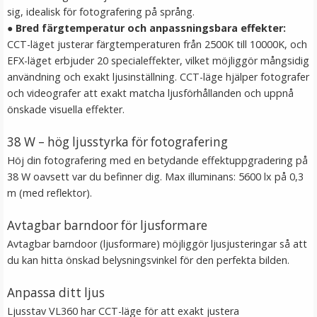
sig, idealisk för fotografering på språng.
LÄGG I VARUKORG
●
Bred färgtemperatur och anpassningsbara effekter:
CCT-läget justerar färgtemperaturen från 2500K till 10000K, och
EFX-läget erbjuder 20 specialeffekter, vilket möjliggör mångsidig
användning och exakt ljusinställning. CCT-läge hjälper fotografer
och videografer att exakt matcha ljusförhållanden och uppnå
önskade visuella effekter.
38 W – hög ljusstyrka för fotografering
Höj din fotografering med en betydande effektuppgradering på
38 W oavsett var du befinner dig. Max illuminans: 5600 lx på 0,3
Adapter 1/4" hane till 3/8" hane
m (med reflektor).
Avtagbar barndoor för ljusformare
Avtagbar barndoor (ljusformare) möjliggör ljusjusteringar så att
★
★
★
★
★
du kan hitta önskad belysningsvinkel för den perfekta bilden.
39 kr
Anpassa ditt ljus
LÄGG I VARUKORG
Ljusstav VL360 har CCT-läge för att exakt justera