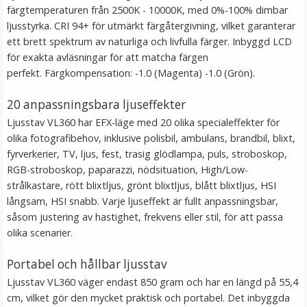
färgtemperaturen från 2500K - 10000K, med 0%-100% dimbar
ljusstyrka. CRI 94+ för utmärkt färgåtergivning, vilket garanterar
ett brett spektrum av naturliga och livfulla färger. Inbyggd LCD
för exakta avläsningar för att matcha färgen
perfekt. Färgkompensation: -1.0 (Magenta) -1.0 (Grön).
20 anpassningsbara ljuseffekter
Ljusstav VL360 har EFX-läge med 20 olika specialeffekter för
olika fotografibehov, inklusive polisbil, ambulans, brandbil, blixt,
fyrverkerier, TV, ljus, fest, trasig glödlampa, puls, stroboskop,
JJC SRB-F11 Avtryckarknapp - Silver med tass
RGB-stroboskop, paparazzi, nödsituation, High/Low-
strålkastare, rött blixtljus, grönt blixtljus, blått blixtljus, HSI
långsam, HSI snabb. Varje ljuseffekt är fullt anpassningsbar,
★
★
★
★
★
såsom justering av hastighet, frekvens eller stil, för att passa
olika scenarier.
99 kr
Portabel och hållbar ljusstav
LÄGG I VARUKORG
Ljusstav VL360 väger endast 850 gram och har en längd på 55,4
cm, vilket gör den mycket praktisk och portabel. Det inbyggda