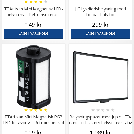
★
★
★
★
★
TTArtisan Mini Magnetisk LED-
JJC Lysdiodsbelysning med
belysning – Retroinspirerad i
böjbar hals för
form som en Filmrulle
makrofotografering
149 kr
299 kr
LÄGG I VARUKORG
LÄGG I VARUKORG
★
★
★
★
★
★
★
★
★
★
TTArtisan Mini Magnetisk RGB
Belysningspaket med Jupio LED-
LED-belysning – Retroinspirerad
panel och Ulanzi belysningsstativ
som en Filmrulle
199 kr
1 989 kr