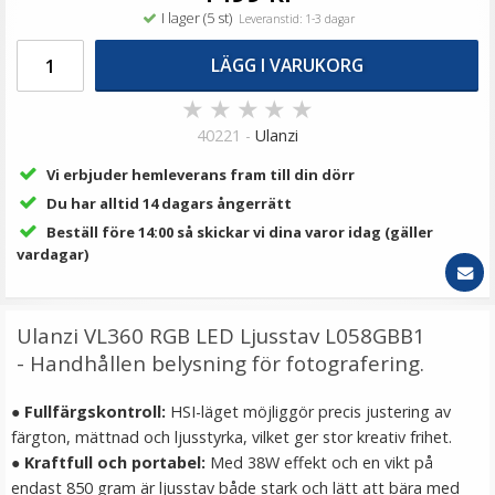
89 kr
I lager (5 st)
Leveranstid: 1-3 dagar
LÄGG I VARUKORG
LÄGG I VARUKORG
★
★
★
★
★
40221 -
Ulanzi
Vi erbjuder hemleverans fram till din dörr
Du har alltid 14 dagars ångerrätt
Beställ före 14:00 så skickar vi dina varor idag (gäller
vardagar)
Adapter som anpassar Arca Swiss fäste till Manfrotto
Ulanzi VL360 RGB LED Ljusstav L058GBB1
kulleder
- Handhållen belysning för fotografering.
●
Fullfärgskontroll:
HSI-läget möjliggör precis justering av
★
★
★
★
★
färgton, mättnad och ljusstyrka, vilket ger stor kreativ frihet.
● Kraftfull och portabel:
Med 38W effekt och en vikt på
79 kr
endast 850 gram är ljusstav både stark och lätt att bära med