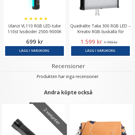
★
★
★
★
★
Ulanzi VL110 RGB LED-tube
Quadralite Talia 300 RGB LED –
110st lysdioder 2500-9000K
Kreativ RGB-ljuskälla för
24cm
studiomiljö
699 kr
1 599 kr
1 799 kr
LÄGG I VARUKORG
LÄGG I VARUKORG
Recensioner
Produkten har inga recensioner
Andra köpte också
2 varianter