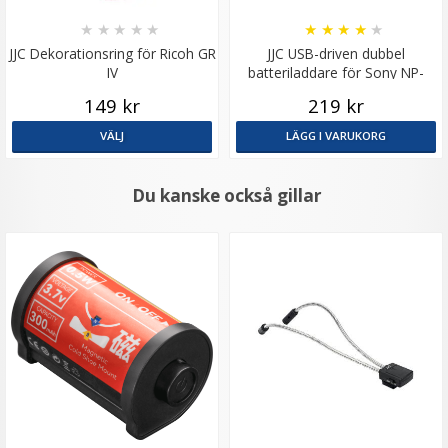
★
★
★
★
★
★
★
★
★
★
JJC Dekorationsring för Ricoh GR
JJC USB-driven dubbel
IV
batteriladdare för Sony NP-
F550/F750/F970/FM50/FM500H
149 kr
219 kr
VÄLJ
LÄGG I VARUKORG
Du kanske också gillar