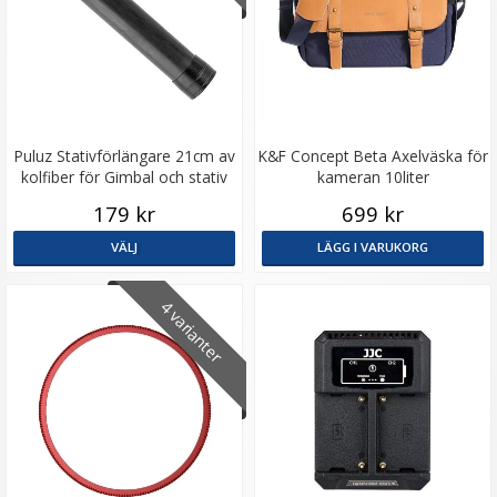
Puluz Stativförlängare 21cm av
K&F Concept Beta Axelväska för
kolfiber för Gimbal och stativ
kameran 10liter
179 kr
699 kr
VÄLJ
LÄGG I VARUKORG
4 varianter