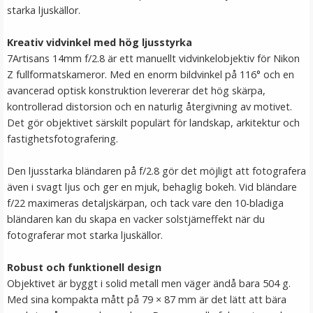
starka ljuskällor.
LÄGG I VARUKORG
Kreativ vidvinkel med hög ljusstyrka
7Artisans 14mm f/2.8 är ett manuellt vidvinkelobjektiv för Nikon
Z fullformatskameror. Med en enorm bildvinkel på 116° och en
avancerad optisk konstruktion levererar det hög skärpa,
kontrollerad distorsion och en naturlig återgivning av motivet.
Det gör objektivet särskilt populärt för landskap, arkitektur och
fastighetsfotografering.
Den ljusstarka bländaren på f/2.8 gör det möjligt att fotografera
även i svagt ljus och ger en mjuk, behaglig bokeh. Vid bländare
JJC Motljusskydd för Nikkor Z DX 50-250mm f/4.5-6.3
f/22 maximeras detaljskärpan, och tack vare den 10-bladiga
VR (HB-90)
bländaren kan du skapa en vacker solstjärneffekt när du
fotograferar mot starka ljuskällor.
★
★
★
★
★
Robust och funktionell design
Objektivet är byggt i solid metall men väger ändå bara 504 g.
149 kr
Med sina kompakta mått på 79 × 87 mm är det lätt att bära