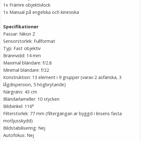
1x Främre objektivlock
1x Manual på engelska och kinesiska
Specifikationer
Passar: Nikon Z
Sensorstorlek: Fullformat
Typ: Fast objektiv
Brännvidd: 14 mm
Maximal bländare: f/2.8
Stor mobilväska med kortplats Guldfärgad
Minimal bländare: f/22
Konstruktion: 13 element i 9 grupper (varav 2 asfäriska, 3
lågdispersion, 5 högbrytande)
Närgräns: 43 cm
★
★
★
★
★
Bländarlameller: 10 stycken
Bildvinkel: 116°
49 kr
Filterstorlek: 77 mm (filtergängan är byggd i linsens fasta
99 kr
motljusskydd)
Bildstabilisering: Nej
LÄGG I VARUKORG
Autofokus: Nej