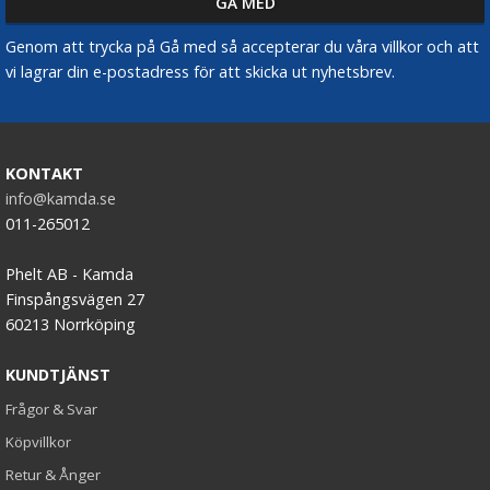
Genom att trycka på Gå med så accepterar du våra villkor och att
vi lagrar din e-postadress för att skicka ut nyhetsbrev.
KONTAKT
info@kamda.se
011-265012
Phelt AB - Kamda
Finspångsvägen 27
60213 Norrköping
KUNDTJÄNST
Frågor & Svar
Köpvillkor
Retur & Ånger