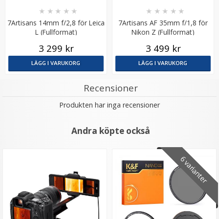
★
★
★
★
★
★
★
★
★
★
7Artisans 14mm f/2,8 för Leica
7Artisans AF 35mm f/1,8 för
L (Fullformat)
Nikon Z (Fullformat)
3 299 kr
3 499 kr
LÄGG I VARUKORG
LÄGG I VARUKORG
Recensioner
Produkten har inga recensioner
Andra köpte också
6 varianter