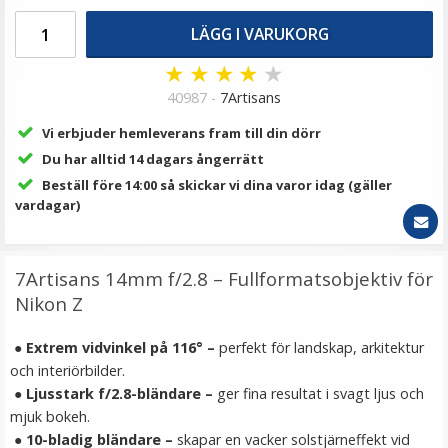
49 kr
99 kr
LÄGG I VARUKORG
★
★
★
★
★
LÄGG I VARUKORG
40987 -
7Artisans
Vi erbjuder hemleverans fram till din dörr
Du har alltid 14 dagars ångerrätt
Beställ före 14:00 så skickar vi dina varor idag (gäller
vardagar)
7Artisans 14mm f/2.8 – Fullformatsobjektiv för
Nikon Z
JJC Motljusskydd för Nikkor Z DX 18-140mm f/3.5-6.3
VR
● Extrem vidvinkel på 116° –
perfekt för landskap, arkitektur
och interiörbilder.
● Ljusstark f/2.8-bländare –
ger fina resultat i svagt ljus och
mjuk bokeh.
● 10-bladig bländare –
skapar en vacker solstjärneffekt vid
149 kr