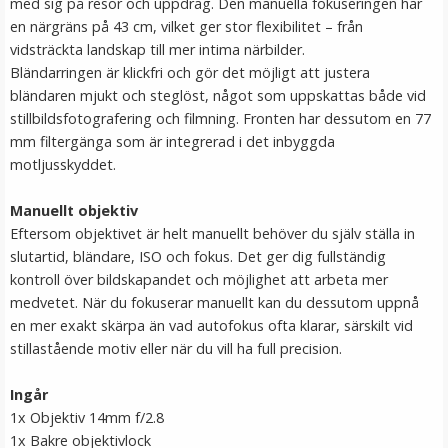
med sig på resor och uppdrag. Den manuella fokuseringen har
LÄGG I VARUKORG
en närgräns på 43 cm, vilket ger stor flexibilitet – från
vidsträckta landskap till mer intima närbilder.
Bländarringen är klickfri och gör det möjligt att justera
bländaren mjukt och steglöst, något som uppskattas både vid
stillbildsfotografering och filmning. Fronten har dessutom en 77
mm filtergänga som är integrerad i det inbyggda
motljusskyddet.
Manuellt objektiv
Eftersom objektivet är helt manuellt behöver du själv ställa in
JJC Motljusskydd för Nikon Nikkor Z 24-120mm f/4 S &
slutartid, bländare, ISO och fokus. Det ger dig fullständig
Z 28-400mm f/4-8 VR
kontroll över bildskapandet och möjlighet att arbeta mer
medvetet. När du fokuserar manuellt kan du dessutom uppnå
en mer exakt skärpa än vad autofokus ofta klarar, särskilt vid
★
★
★
★
★
stillastående motiv eller när du vill ha full precision.
179 kr
Ingår
1x Objektiv 14mm f/2.8
LÄGG I VARUKORG
1x Bakre objektivlock