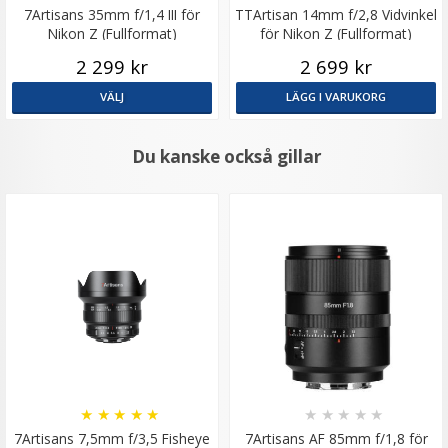
7Artisans 35mm f/1,4 III för
TTArtisan 14mm f/2,8 Vidvinkel
Nikon Z (Fullformat)
för Nikon Z (Fullformat)
2 299 kr
2 699 kr
VÄLJ
LÄGG I VARUKORG
Du kanske också gillar
★
★
★
★
★
★
★
★
★
★
7Artisans 7,5mm f/3,5 Fisheye
7Artisans AF 85mm f/1,8 för