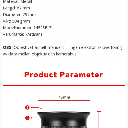
Material: Metall
Längd: 87 mm
Diameter: 79 mm
Vikt: 504 gram
Modellnummer: 14F28B-Z
Varumärke: 7Artisans
OBS!
Objektivet är helt manuellt – ingen elektronisk överföring
av data mellan objektiv och kamerahus.
JJC Motljusskydd för Nikon 1 Nikkor VR 10-100mm
F/4-5.8 (HB-N106)
139 kr
LÄGG I VARUKORG