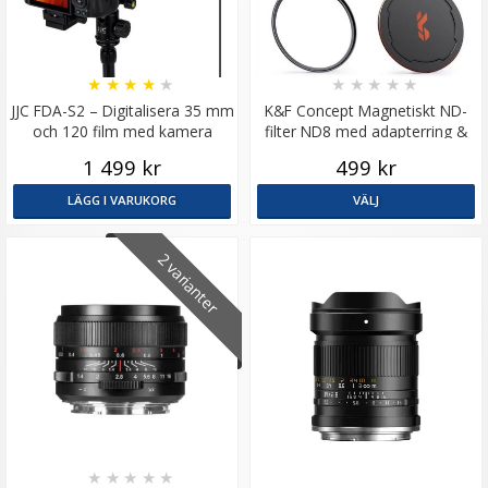
★
★
★
★
★
★
★
★
★
★
JJC FDA-S2 – Digitalisera 35 mm
K&F Concept Magnetiskt ND-
och 120 film med kamera
filter ND8 med adapterring &
magnetlock
1 499 kr
499 kr
LÄGG I VARUKORG
VÄLJ
2 varianter
★
★
★
★
★