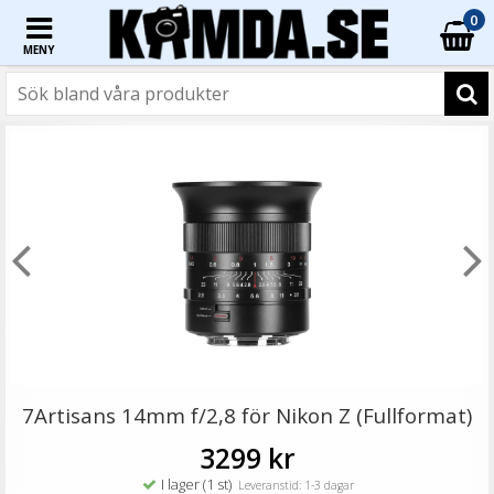
0
MENY
☓
- 50%
- 50%
Stor mobilväska med kortplats Vit
7Artisans 14mm f/2,8 för Nikon Z (Fullformat)
3299 kr
I lager (1 st)
Leveranstid: 1-3 dagar