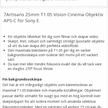
59 kr
7Artisans 25mm T1.05 Vision Cinema Objektiv
LÄGG I VARUKORG
APS-C för Sony E.
Ett objektiv tillverkat för dig som filmar och skapar video.
Skarpt, litet, robust och samtidigt otroligt ljusstarkt objektiv
så att du kan skapa ditt perfekta videoflöde.
Den maximala bländaren på T1.05 ger dig en vacker
bakgrundsoskärpa som isolerar ditt motiv på ett vackert
sätt.
Du kan mer eller mindre fokusera exakt där du vill tack vare
en steglös 270° focus throw.
Puluz Blixtskofäste att skruva på kamerabur
Fin bakgrundsoskärpa
Det här är ett mångsidigt objektiv som kännetecknas av
maximal T1.05 bländare och manuella inställningar. Objektivet
passar därför utmärkt för svagt ljus med en hög kontroll över
skärpedjupet för att isolera motivet och använda selektiva
59 kr
fokuseringstekniker. Med en närgräns på endast 23 cm kan du