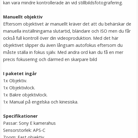
kan vara mindre kontrollerade än vid stillbildsfotografering.
Manuellt objektiv
Eftersom objektivet är manuellt kräver det att du behärskar de
manuella inställningarna slutartid, bländare och ISO men du får
också full kontroll över din videoproduktion. Med det här
objektivet slipper du även långsam autofokus eftersom du
måste ställa in fokus själv. Med andra ord kan du få en mer
Puluz Gängadapter 1/4 tums hongänga till 3/8 tums
precis fokusering och därmed en skarpare bild
hangänga
I paketet ingår
1x Objektiv.
1x Objektivlock.
1x Bakre objektivlock.
29 kr
1x Manual på engelska och kinesiska.
LÄGG I VARUKORG
Specifikationer
Passar: Sony E kamerahus
Sensorstorlek: APS-C
Zoom: Fast objektiv