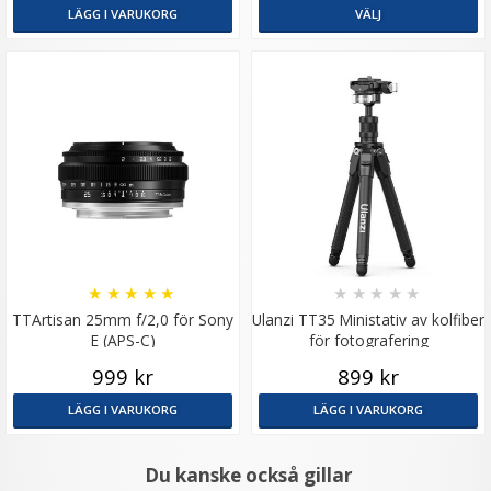
LÄGG I VARUKORG
VÄLJ
★
★
★
★
★
★
★
★
★
★
TTArtisan 25mm f/2,0 för Sony
Ulanzi TT35 Ministativ av kolfiber
E (APS-C)
för fotografering
999 kr
899 kr
LÄGG I VARUKORG
LÄGG I VARUKORG
Du kanske också gillar