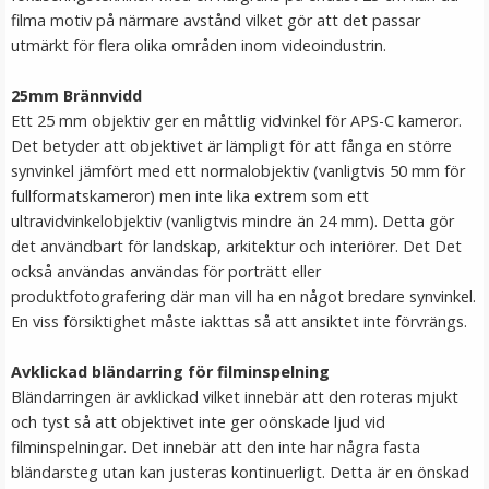
filma motiv på närmare avstånd vilket gör att det passar
LÄGG I VARUKORG
utmärkt för flera olika områden inom videoindustrin.
25mm Brännvidd
Ett 25 mm objektiv ger en måttlig vidvinkel för APS-C kameror.
Det betyder att objektivet är lämpligt för att fånga en större
synvinkel jämfört med ett normalobjektiv (vanligtvis 50 mm för
fullformatskameror) men inte lika extrem som ett
ultravidvinkelobjektiv (vanligtvis mindre än 24 mm). Detta gör
det användbart för landskap, arkitektur och interiörer. Det Det
också användas användas för porträtt eller
produktfotografering där man vill ha en något bredare synvinkel.
Ulanzi Mobilhållare vridbar för stativ & blixtsko
En viss försiktighet måste iakttas så att ansiktet inte förvrängs.
Avklickad bländarring för filminspelning
★
★
★
★
★
Bländarringen är avklickad vilket innebär att den roteras mjukt
och tyst så att objektivet inte ger oönskade ljud vid
149 kr
filminspelningar. Det innebär att den inte har några fasta
bländarsteg utan kan justeras kontinuerligt. Detta är en önskad
LÄGG I VARUKORG