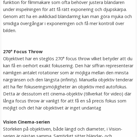
funktion för filmmakare som ofta behöver justera bländaren
under inspelningen för att få rätt exponering och djupskärpa.
Genom att ha en avklickad bländarring kan man göra mjuka och
smidiga övergångar i exponeringen och få mer kontroll över
bilden.
270° Focus Throw
Objektivet har en steglös 270° focus throw vilket betyder att du
kan få en oerhört exakt fokusering. Den här siffran representerar
nämligen antalet rotationer som är möjliga mellan den minsta
JJC Mjuk avtryckarknapp konkav Soft release button -
närgränsen och den längsta (infinity). Manuella objektiv tenderar
Röd
att ha fler fokuseringsmöjligheter än objektiv med autofokus.
Detta är dessutom ett cinema-objektiv (tillverkat för video) där
★
★
★
★
★
långa focus throw är vanligt för att få en så precis fokus som
möjligt och det här objektivet är inget undantag
69 kr
Vision Cinema-serien
LÄGG I VARUKORG
Storleken på objektiven, både längd och diameter, i Vision-
serien är nästan samma. Samtidigt sitter bländar- och