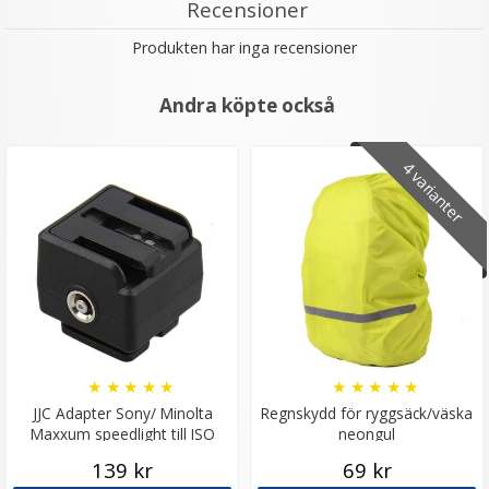
Recensioner
Produkten har inga recensioner
Andra köpte också
4 varianter
★
★
★
★
★
★
★
★
★
★
JJC Adapter Sony/ Minolta
Regnskydd för ryggsäck/väska
Maxxum speedlight till ISO
neongul
blixtsko & 3.5mm synk
139 kr
69 kr