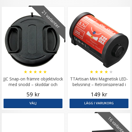
21 varianter
★
★
★
★
★
★
★
★
★
★
JJC Snap-on främre objektivlock
TTArtisan Mini Magnetisk LED-
med snodd – skyddar och
belysning – Retroinspirerad i
förenklar
form som en Filmrulle
59 kr
149 kr
VÄLJ
LÄGG I VARUKORG
16 varianter