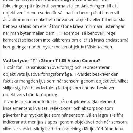
fokusringen på nästintill samma ställen. Anledningen till att
objektiven i denna serien är så snarlika beror på att man vill
åstadkomma en enkelhet där varken objektiv eller tillbehör ska
behöva ställas om eller åtminstone kräva minimala justeringar
när man byter mellan dem. Till exempel så behöver i regel
kamerastabilisatorn inte kalibreras om eller så krävs endast små
korrigeringar när du byter mellan objektiv i Vision-serien.
Vad betyder "T" i 25mm T1.05 Vision Cinema?
JJC CL-B12 dammblåsare/blåsbälg för optik svart
T står för Transmission (överföring) och representerar
objektivets ljusöverföringsförmåga. T-värdet beskriver den
faktiska mängden ljus som når sensorn genom objektivet, vilket
★
★
★
★
★
skiljer sig från bländartalet (f-stop) som endast beskriver
objektivets bländaröppning.
79 kr
T-värdet inkluderar förluster från objektivets glaselement,
linselementens kvalitet, reflektioner och absorption som
LÄGG I VARUKORG
påverkar hur mycket ljus som når sensorn. Så en lägre T-siffra
indikerar att mer ljus släpps igenom objektivet och når sensorn,
vilket är särskilt viktigt vid filminspelning där ljusförhållandena