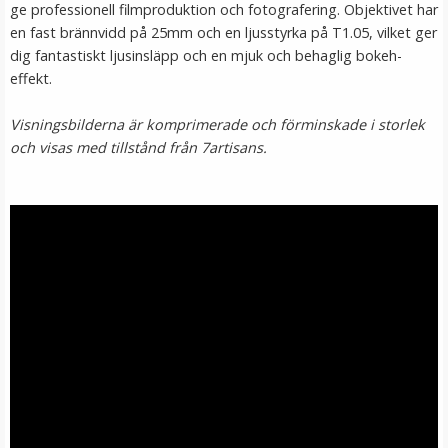
ge professionell filmproduktion och fotografering. Objektivet har
en fast brännvidd på 25mm och en ljusstyrka på T1.05, vilket ger
dig fantastiskt ljusinsläpp och en mjuk och behaglig bokeh-
effekt.
Visningsbilderna är komprimerade och förminskade i storlek
och visas med tillstånd från 7artisans.