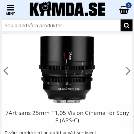
0
MENY
☓
Blixtskoadapter med stativgänga
7Artisans 25mm T1,05 Vision Cinema för Sony
E (APS-C)
★
★
★
★
★
Tyvärr, produkten har utgått ur vårt sortiment