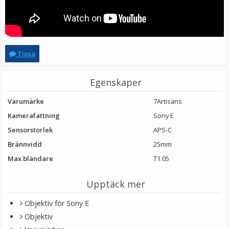
Tipsa
Egenskaper
Varumärke
7Artisans
Kamerafattning
Sony E
Sensorstorlek
APS-C
Brännvidd
25mm
Max bländare
T1.05
Upptäck mer
Objektiv för Sony E
Objektiv