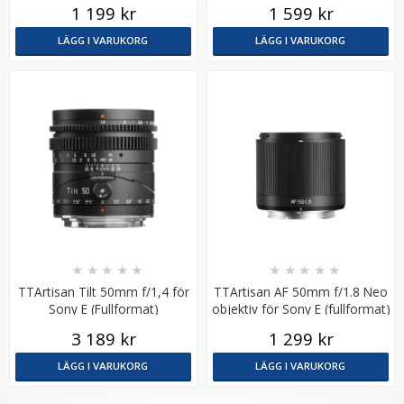
1 199 kr
1 599 kr
LÄGG I VARUKORG
LÄGG I VARUKORG
★
★
★
★
★
★
★
★
★
★
TTArtisan Tilt 50mm f/1,4 för
TTArtisan AF 50mm f/1.8 Neo
Sony E (Fullformat)
objektiv för Sony E (fullformat)
3 189 kr
1 299 kr
LÄGG I VARUKORG
LÄGG I VARUKORG