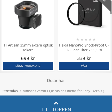
★
★
★
★
★
TTArtisan 35mm extern optisk
Haida NanoPro Shock-Proof U-
sökare
LR Clear Filter – 99,9 %
ljusöverföring
699 kr
339 kr
LÄGG I VARUKORG
VÄLJ
Du är här
Startsidan
7Artisans 25mm T1,05 Vision Cinema för Sony E (APS-C)
TILL TOPPEN