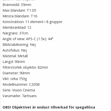
Button
Brännvidd: 35mm
Max bländare: T1.05
★
★
★
★
★
Minsta bländare: T16
Konstruktion: 11 element i 8 grupper
69 kr
Membranblad: 12
Närgräns: 37cm
LÄGG I VARUKORG
Angle of view: APS-C (1.5x): 44°
Bildstabilisering: Nej
Autofokus: Nej
Material: Metall
Längd: 90mm
Filterstorlek objektiv: 82mm
Diameter: 90mm
Vikt: cirka 753g
Modellnummer: C205B
Serie: Vision Cinema
Varumärke: 7artisans
OBS! Objektivet är endast tillverkad för spegellösa