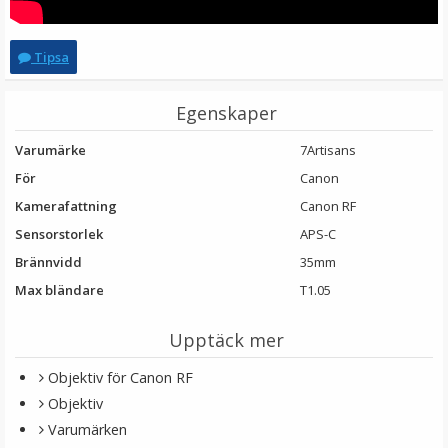
Tipsa
Egenskaper
Varumärke
7Artisans
För
Canon
Kamerafattning
Canon RF
Sensorstorlek
APS-C
Brännvidd
35mm
Max bländare
T1.05
Upptäck mer
Objektiv för Canon RF
Objektiv
Varumärken