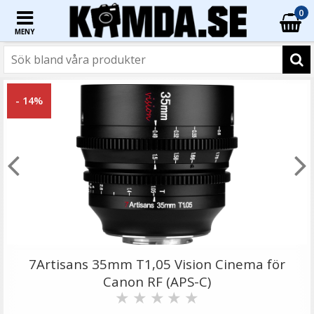
0
MENY
☓
- 14%
Ulanzi CK01 – Snabbkoppling och platta till
kamerafäste
7Artisans 35mm T1,05 Vision Cinema för
Canon RF (APS-C)
★
★
★
★
★