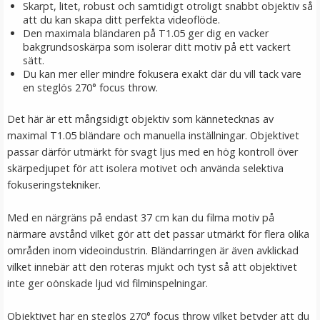
Skarpt, litet, robust och samtidigt otroligt snabbt objektiv så
att du kan skapa ditt perfekta videoflöde.
Den maximala bländaren på T1.05 ger dig en vacker
bakgrundsoskärpa som isolerar ditt motiv på ett vackert
JJC Skärmskydd för Fujifilm X-M5/X100VI/X-T4/ X-T5/X-
sätt.
E4 optiskt glas 9H
Du kan mer eller mindre fokusera exakt där du vill tack vare
en steglös 270° focus throw.
★
★
★
★
★
Det här är ett mångsidigt objektiv som kännetecknas av
maximal T1.05 bländare och manuella inställningar. Objektivet
139 kr
passar därför utmärkt för svagt ljus med en hög kontroll över
skärpedjupet för att isolera motivet och använda selektiva
LÄGG I VARUKORG
fokuseringstekniker.
Med en närgräns på endast 37 cm kan du filma motiv på
närmare avstånd vilket gör att det passar utmärkt för flera olika
områden inom videoindustrin. Bländarringen är även avklickad
vilket innebär att den roteras mjukt och tyst så att objektivet
inte ger oönskade ljud vid filminspelningar.
Objektivet har en steglös 270° focus throw vilket betyder att du