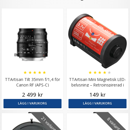
★
★
★
★
★
★
★
★
★
★
TTArtisan Tilt 35mm f/1,4 för
TTArtisan Mini Magnetisk LED-
Canon RF (APS-C)
belysning – Retroinspirerad i
form som en Filmrulle
2 499 kr
149 kr
LÄGG I VARUKORG
LÄGG I VARUKORG
21 varianter
8 varianter