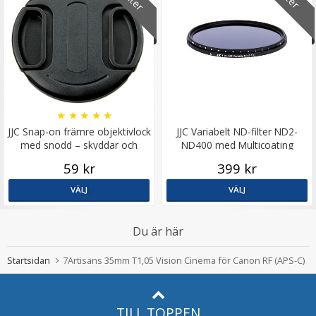
★
★
★
★
★
JJC Snap-on främre objektivlock
JJC Variabelt ND-filter ND2-
med snodd – skyddar och
ND400 med Multicoating
förenklar
59 kr
399 kr
VÄLJ
VÄLJ
Du är här
Startsidan
7Artisans 35mm T1,05 Vision Cinema för Canon RF (APS-C)
TILL TOPPEN