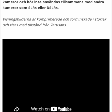
kameror och bör inte användas tillsammans med andra
kameror som SLRs eller DSLRs.
Visningsbilderna är komprimerade och förminskade i storlek
och visas med tillstånd från 7artisans.