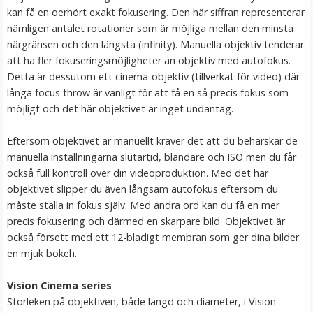
kan få en oerhört exakt fokusering. Den här siffran representerar
JJC Mjuk avtryckarknapp konkav Soft release button -
nämligen antalet rotationer som är möjliga mellan den minsta
Mörkröd
närgränsen och den längsta (infinity). Manuella objektiv tenderar
att ha fler fokuseringsmöjligheter än objektiv med autofokus.
Detta är dessutom ett cinema-objektiv (tillverkat för video) där
★
★
★
★
★
långa focus throw är vanligt för att få en så precis fokus som
möjligt och det här objektivet är inget undantag.
69 kr
Eftersom objektivet är manuellt kräver det att du behärskar de
LÄGG I VARUKORG
manuella inställningarna slutartid, bländare och ISO men du får
också full kontroll över din videoproduktion. Med det här
objektivet slipper du även långsam autofokus eftersom du
måste ställa in fokus själv. Med andra ord kan du få en mer
precis fokusering och därmed en skarpare bild. Objektivet är
också försett med ett 12-bladigt membran som ger dina bilder
en mjuk bokeh.
Vision Cinema series
Storleken på objektiven, både längd och diameter, i Vision-