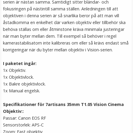
serien är nästan samma. Samtidigt sitter bländar- och
Step Up Ring 49-58mm - Gör filtergängan större
fokusringen på nästintill samma ställen. Anledningen till att
objektiven i denna serien är så snarlika beror på att man vill
åstadkomma en enkelhet där varken objektiv eller tillbehör ska
★
★
★
★
★
behöva ställas om eller åtminstone kräva minimala justeringar
när man byter mellan dem. Till exempel så behöver i regel
69 kr
kamerastabilisatorn inte kalibreras om eller så krävs endast små
korrigeringar när du byter mellan objektiv i Vision-serien.
LÄGG I VARUKORG
I paketet ingår:
1x Objektiv.
1x Objektivlock.
1x Bakre objektivlock.
1x Manual engelsk.
Specifikationer för 7artisans 35mm T1.05 Vision Cinema
Objektiv::
Passar: Canon EOS RF
Sensorstorlek: APS-C
JJC mjuk avtrycksknapp röd – konvex Soft Release
Zoom: Fast objektiv