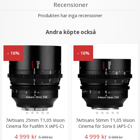
Recensioner
Produkten har inga recensioner
Andra köpte också
- 16%
- 16%
★
★
★
★
★
★
★
★
★
★
7Artisans 25mm T1,05 Vision
7Artisans 50mm T1,05 Vision
Cinema för Fujifilm X (APS-C)
Cinema för Sony E (APS-C)
4 999 kr
4 999 kr
5 999 kr
5 999 kr