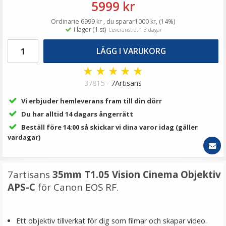
5999 kr
99 kr
Ordinarie 6999 kr , du sparar1000 kr, (14%)
I lager (1 st)
LÄGG I VARUKORG
Leveranstid: 1-3 dagar
LÄGG I VARUKORG
★
★
★
★
★
37815 -
7Artisans
Vi erbjuder hemleverans fram till din dörr
Du har alltid 14 dagars ångerrätt
Beställ före 14:00 så skickar vi dina varor idag (gäller
vardagar)
7artisans
35mm T1.05 Vision Cinema Objektiv
APS-C
för Canon EOS RF.
Ett objektiv tillverkat för dig som filmar och skapar video.