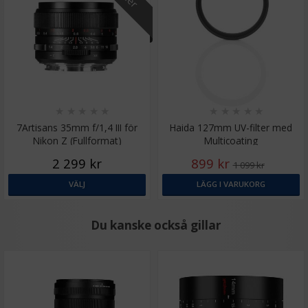
★
★
★
★
★
★
★
★
★
★
7Artisans 35mm f/1,4 III för
Haida 127mm UV-filter med
Nikon Z (Fullformat)
Multicoating
2 299 kr
899 kr
1 099 kr
VÄLJ
LÄGG I VARUKORG
Du kanske också gillar