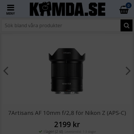
0
MENY
☓
JJC Svart Kamerarem för tyngre Systemkameror
7Artisans AF 10mm f/2,8 för Nikon Z (APS-C)
2199 kr
I lager (2 st)
Leveranstid: 1-3 dagar