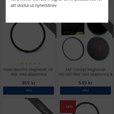
att skicka ut nyhetsbrev.
9 varianter
9 varianter
★
★
★
★
★
Haida NanoPro Magnetiskt UV-
K&F Concept Magnetiskt
filter med adapterring
ND1000-filter med adapterring &
objektivlock
469 kr
549 kr
VÄLJ
VÄLJ
2 varianter
- 18%