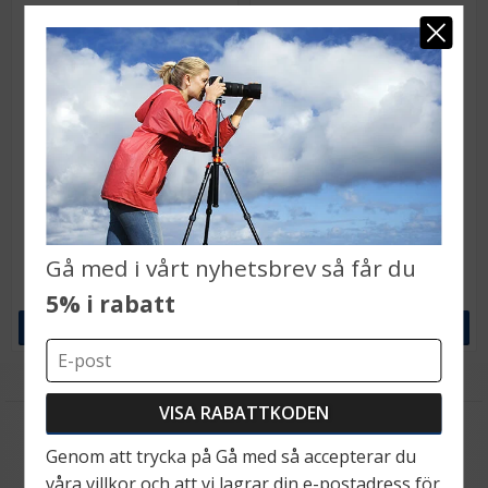
★
★
★
★
★
★
★
★
★
★
7Artisans AF 35mm f/1,8 för
7Artisans AF 24mm f/1,8 för
Nikon Z (Fullformat)
Nikon Z (Fullformat)
Gå med i vårt nyhetsbrev så får du
3 499 kr
3 799 kr
5% i rabatt
LÄGG I VARUKORG
LÄGG I VARUKORG
Recensioner
Produkten har inga recensioner
Genom att trycka på Gå med så accepterar du
Andra köpte också
våra villkor och att vi lagrar din e-postadress för