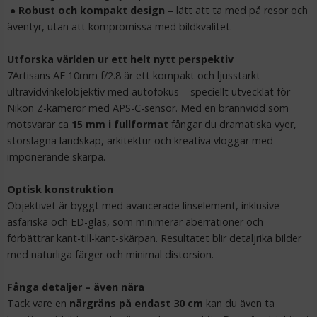
●
Robust och kompakt design
– lätt att ta med på resor och
LÄGG I VARUKORG
äventyr, utan att kompromissa med bildkvalitet.
Utforska världen ur ett helt nytt perspektiv
7Artisans AF 10mm f/2.8 är ett kompakt och ljusstarkt
ultravidvinkelobjektiv med autofokus – speciellt utvecklat för
Nikon Z-kameror med APS-C-sensor. Med en brännvidd som
motsvarar ca
15 mm i fullformat
fångar du dramatiska vyer,
storslagna landskap, arkitektur och kreativa vloggar med
imponerande skärpa.
JJC Motljusskydd för Canon RF 24-240mm f/4-6.3 IS
Optisk konstruktion
USM ersätter EW-78F
Objektivet är byggt med avancerade linselement, inklusive
asfäriska och ED-glas, som minimerar aberrationer och
förbättrar kant-till-kant-skärpan. Resultatet blir detaljrika bilder
med naturliga färger och minimal distorsion.
149 kr
Fånga detaljer – även nära
Tack vare en
närgräns på endast 30 cm
kan du även ta
LÄGG I VARUKORG