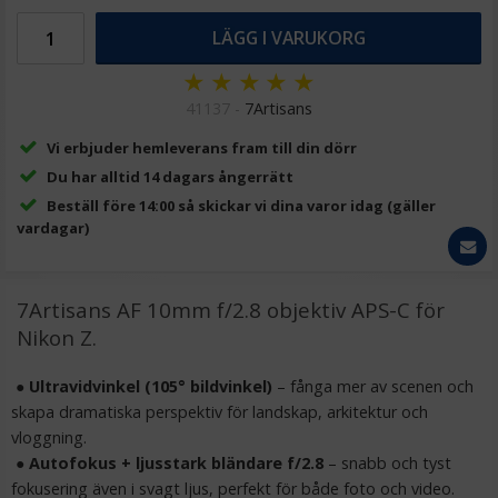
169 kr
LÄGG I VARUKORG
LÄGG I VARUKORG
★
★
★
★
★
41137 -
7Artisans
Vi erbjuder hemleverans fram till din dörr
Du har alltid 14 dagars ångerrätt
Beställ före 14:00 så skickar vi dina varor idag (gäller
vardagar)
7Artisans AF 10mm f/2.8 objektiv APS-C för
JJC Handledsrem med snabbkoppling för spegellös
Nikon Z.
kamera
●
Ultravidvinkel (105° bildvinkel)
– fånga mer av scenen och
skapa dramatiska perspektiv för landskap, arkitektur och
★
★
★
★
★
vloggning.
●
Autofokus + ljusstark bländare f/2.8
– snabb och tyst
149 kr
fokusering även i svagt ljus, perfekt för både foto och video.