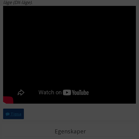
läge (DX-läge).
Ulanzi Blixtskohållare böjd för videoblogg som ger 2x
tillbehör
99 kr
LÄGG I VARUKORG
Tipsa
Egenskaper