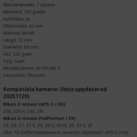
Bländarlameller: 7 stycken
Bildvinkel: 105 grader
Autofokus: Ja
Filterstorlek: 62 mm
Material: Metall
Längd: 72 mm
Diameter: 69 mm
Vikt: 232 gram
Färg: Svart
Ulanzi Mobilhållare vridbar för stativ & blixtsko
Modellnummer: AF10F28B-Z
Varumärke: 7Artisans
★
★
★
★
★
Kompatibla kameror (lista uppdaterad
20251129)
149 kr
Nikon Z-mount (APS-C / DX)
Z50, Z50 II, Z30, Zfc
LÄGG I VARUKORG
Nikon Z-mount (Fullformat / FX)
Z9, Z8, Z7, Z7 II, Z6, Z6 II, Z6 III, Z5, Z5 II, Zf
Obs: På fullformatskameror används objektivet i APS-C crop-