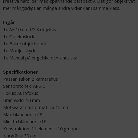
kreativa närbilder med spännande perspektiv. Det gör objektivet
mer mångsidigt än många andra vidvinklar i samma klass.
Ingår
1x AF 10mm f/2.8 objektiv
1x Objektivlock
1x Bakre objektivlock
1x Motljusskydd
1x Manual på engelska och kinesiska
K&F Concept 10st Rengöringsstickor för fullformats
Specifikationer
bildsensor
Passar: Nikon Z kamerahus
Sensorstorlek: APS-C
Fokus: Autofokus
Brännvidd: 10 mm
Motsvarar i fullformat: ca 15 mm
179 kr
Max bländare: f/2.8
Minsta bländare: f/16
LÄGG I VARUKORG
Konstruktion: 11 element i 10 grupper
Närgräns: 30 cm