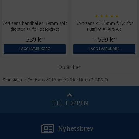
★
★
★
★
★
7Artisans handhållen 79mm split
7Artisans AF 35mm f/1,4 för
diopter +1 för objektivet
Fujifilm X (APS-C)
339 kr
1 999 kr
LÄGG I VARUKORG
LÄGG I VARUKORG
Du är här
Startsidan
7Artisans AF 10mm f/2,8 för Nikon Z (APS-C)
TILL TOPPEN
Nyhetsbrev