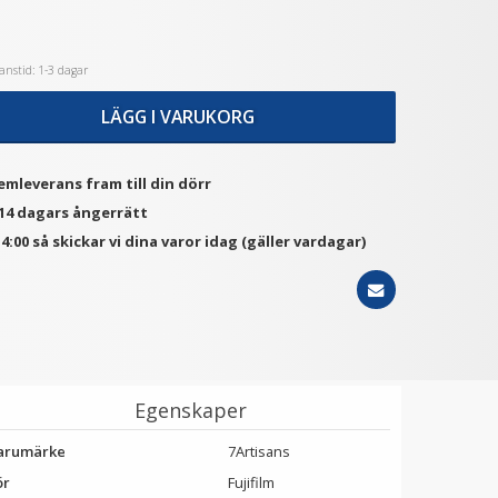
nstid: 1-3 dagar
★
★
★
★
★
★
★
★
★
★
JJC Motljusskydd
JJC Mjuk avtryckarknapp
otsvarar Canon EW-73B
konkav Soft release
LÄGG I VARUKORG
button - Svart
119 kr
69 kr
emleverans fram till din dörr
LÄGG I VARUKORG
LÄGG I VARUKORG
 14 dagars ångerrätt
4:00 så skickar vi dina varor idag (gäller vardagar)
Egenskaper
arumärke
7Artisans
ör
Fujifilm