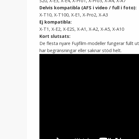
S20, X-E3, X-E4, X-Pro1, X-Pro3, X-A4, X-A7
Delvis kompatibla (AFS i video / full i foto):
X-T10, X-T100, X-E1, X-Pro2, X-A3
Ej kompatibla:
X-T1, X-E2, X-E2S, X-A1, X-A2, X-A5, X-A10
Kort slutsats:
De flesta nyare Fujifilm-modeller fungerar fullt ut
har begränsningar eller saknar stöd helt.