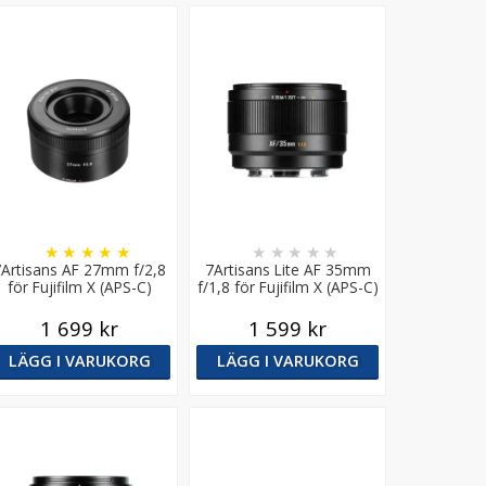
★
★
★
★
★
★
★
★
★
★
7Artisans AF 27mm f/2,8
7Artisans Lite AF 35mm
för Fujifilm X (APS-C)
f/1,8 för Fujifilm X (APS-C)
1 699 kr
1 599 kr
LÄGG I VARUKORG
LÄGG I VARUKORG