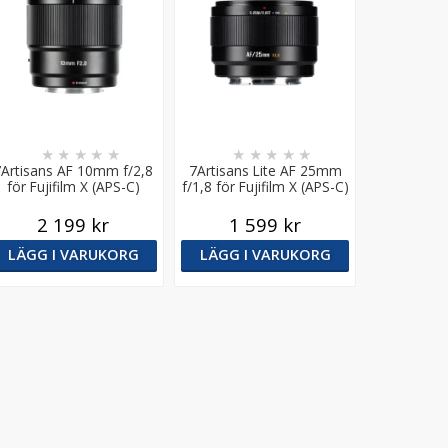
★
★
★
★
★
★
★
★
★
★
7Artisans AF 10mm f/2,8
7Artisans Lite AF 25mm
för Fujifilm X (APS-C)
f/1,8 för Fujifilm X (APS-C)
2 199 kr
1 599 kr
LÄGG I VARUKORG
LÄGG I VARUKORG