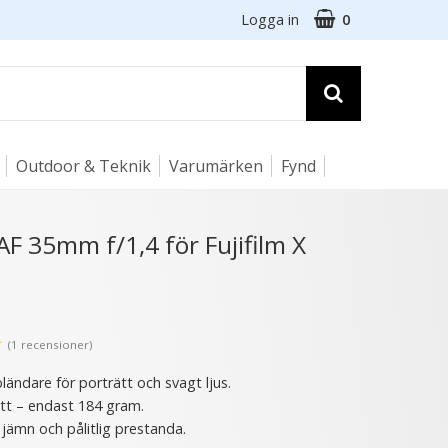
Logga in
0
Outdoor & Teknik
Varumärken
Fynd
☓
AF 35mm f/1,4 för Fujifilm X
★
(1 recensioner)
bländare för porträtt och svagt ljus.
tt – endast 184 gram.
jämn och pålitlig prestanda.