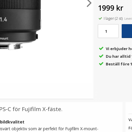
1999 kr
I lager (2 st)
Levera
★
★
★
★
★
★
★
★
★
★
all
JJC Mjuk avtryckarknapp
JJC Motljusskydd
konkav Soft release
motsvarar Canon EW-63II
m
button - Guld
69 kr
99 kr
Vi erbjuder h
LÄGG I VARUKORG
LÄGG I VARUKORG
Du har alltid
Beställ före 1
S-C för Fujifilm X-fäste.
V
bildkvalitet
F
svärt objektiv som är perfekt för Fujifilm X-mount-