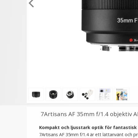
★
★
★
★
★
★
★
★
★
★
JJC Deluxe avtryckarknapp
JJC Motljusskydd av met
- Röd & Röd
62mm
99 kr
79 kr
129 kr
LÄGG I VARUKORG
LÄGG I VARUKORG
7Artisans AF 35mm f/1.4 objektiv AP
Kompakt och ljusstark optik för fantastisk 
7Artisans AF 35mm f/1.4 är ett lättanvänt och pri