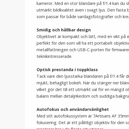
kameror. Med en stor bländare på f/1.4 kan du
utmärkt bildkvalitet även i svagt ljus. Den fast
som passar för både vardagsfotografier och krea
Smidig och hållbar design
Objektivet är kompakt och lätt, med en vikt på
perfekt för den som vill ha ett portabelt objek
metallfattningen och USB-C-porten för firmwareup
teknikintresserade.
Optisk prestanda i toppklass
Tack vare den ljusstarka bländaren på f/1.4 får d
mjukt, behagligt bokeh. När du stänger ner blända
vilket gör det till ett utmärkt val för en mängd o
balans mellan detaljrikedom och suddiga bakgrunde
Autofokus och användarvänlighet
Med sitt autofokussystem är 7Artisans AF 35mm f/
fokusering. Det är ett pålitligt objektiv för den