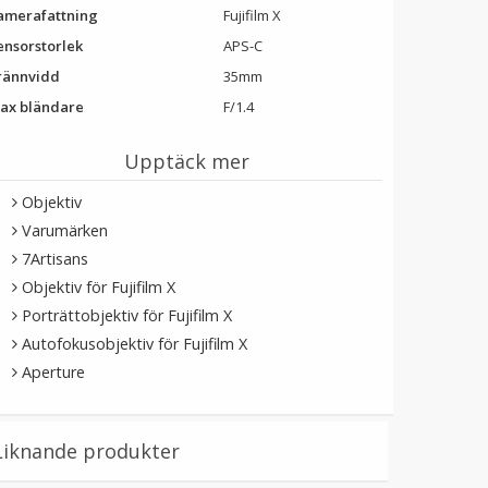
amerafattning
Fujifilm X
ensorstorlek
APS-C
rännvidd
35mm
ax bländare
F/1.4
Upptäck mer
Objektiv
Varumärken
7Artisans
Objektiv för Fujifilm X
Porträttobjektiv för Fujifilm X
Autofokusobjektiv för Fujifilm X
Aperture
Liknande produkter