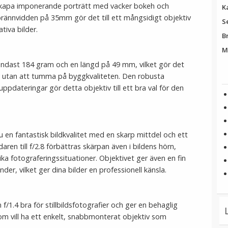
 skapa imponerande porträtt med vacker bokeh och
K
a brännvidden på 35mm gör det till ett mångsidigt objektiv
S
tiva bilder.
B
M
 endast 184 gram och en längd på 49 mm, vilket gör det
tiv utan att tumma på byggkvaliteten. Den robusta
pdateringar gör detta objektiv till ett bra val för den
u en fantastisk bildkvalitet med en skarp mittdel och ett
ren till f/2.8 förbättras skärpan även i bildens hörn,
lika fotograferingssituationer. Objektivet ger även en fin
r, vilket ger dina bilder en professionell känsla.
1.4 bra för stillbildsfotografier och ger en behaglig
 som vill ha ett enkelt, snabbmonterat objektiv som