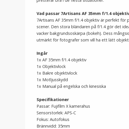
presterar bra i de flesta situationer.
Vad passar 7Artisans AF 35mm f/1.4 objekti
7Artisans AF 35mm f/1.4 objektiv är perfekt för 
scener. Den stora bländaren på f/1.4 gör det ideal
vacker bakgrundsoskärpa (bokeh). Dess mångsi
utmärkt för fotografer som vill ha ett lätt objekt
Ingår
1x AF 35mm f/1.4 objektiv
1x Objektivlock
1x Bakre objektivlock
1x Motljusskydd
1x Manual på engelska och kinesiska
Specifikationer
Passar: Fujifilm X kamerahus
Sensorstorlek: APS-C
Fokus: Autofokus
Brännvidd: 35mm