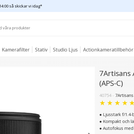
14:00 så skickar vi idag*
Kamerafilter
Stativ
Studio Ljus
Actionkameratillbehör
7Artisans 
(APS-C)
40754 -
7Artisans
★
★
★
★
● Ljusstark f/1.4-
● Kompakt och lä
● Autofokus med 