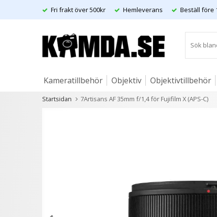
Fri frakt över 500kr
Hemleverans
Beställ före 
Kameratillbehör
Objektiv
Objektivtillbehör
Startsidan
7Artisans AF 35mm f/1,4 för Fujifilm X (APS-C)
Artiklar
Andra kunder köpte även
- 38%