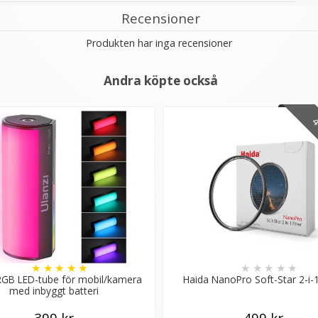
Recensioner
Produkten har inga recensioner
Andra köpte också
4 
★
★
★
★
★
★
★
★
★
★
 RGB LED-tube för mobil/kamera
Haida NanoPro Soft-Star 2-i-1 
med inbyggt batteri
399 kr
499 kr