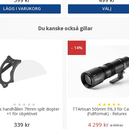
LÄGG I VARUKORG
VÄLJ
Du kanske också gillar
- 14%
★
★
★
★
★
★
★
★
★
★
s handhållen 79mm split diopter
TTArtisan 500mm f/6,3 för C
+1 för objektivet
(Fullformat) - Returex
339 kr
4 299 kr
4 999 kr