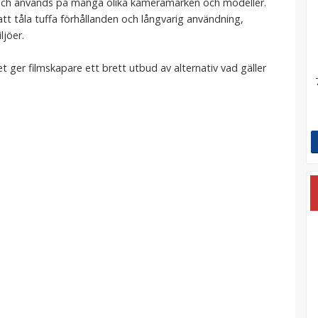
n och används på många olika kameramärken och modeller.
tt tåla tuffa förhållanden och långvarig användning,
ljöer.
et ger filmskapare ett brett utbud av alternativ vad gäller