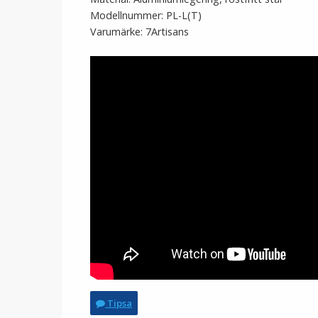
Modellnummer: PL-L(T)
Varumärke: 7Artisans
Tipsa