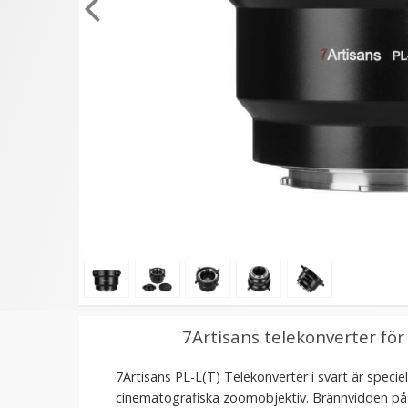
★
★
★
★
★
★
★
★
★
★
Paraply av mini-modell
Puluz Skärmskydd härd
som skyddar kameran
glas 9H för Sony Alph
mot regn blixtskofäste
A7/A7 IV/A7 MIV
99 kr
79 kr
LÄGG I VARUKORG
LÄGG I VARUKORG
7Artisans telekonverter för 
7Artisans PL-L(T) Telekonverter i svart är speci
cinematografiska zoomobjektiv. Brännvidden på 