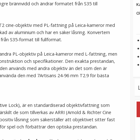
ngre brännvidd och ändrar formatet från S35 till
K
O
T2 cine-objektiv med PL-fattning på Leica-kameror med
erkad av aluminium och har en säker låsring. Konvertern
rån S35-format till fullformat.
andra PL-objektiv på Leica-kameror med L-fattning, men
konstruktion och specifikationer. Den exakta prestandan,
m den används med andra objektiv än det som den är
 använda den med 7Artisans 24-96 mm T2.9 för bästa
tive Lock), är en standardiserad objektivfattning som
skilt de som tillverkas av ARRI (Arnold & Richter Cine
itiv låsning som säkerställer att objektivet sitter fast
 för spel och förbättrar den optiska prestandan.