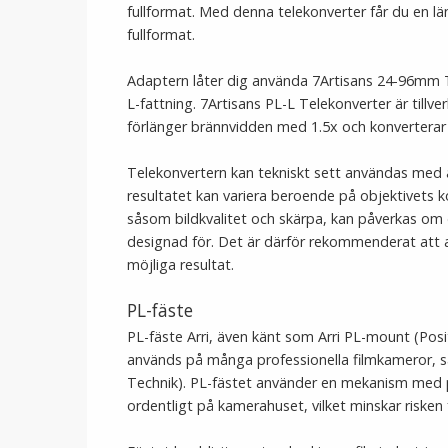
fullformat. Med denna telekonverter får du en lä
fullformat.
Adaptern låter dig använda 7Artisans 24-96mm 
L-fattning. 7Artisans PL-L Telekonverter är tillv
förlänger brännvidden med 1.5x och konverterar f
Telekonvertern kan tekniskt sett användas med 
resultatet kan variera beroende på objektivets 
såsom bildkvalitet och skärpa, kan påverkas o
designad för. Det är därför rekommenderat att
möjliga resultat.
PL-fäste
PL-fäste Arri, även känt som Arri PL-mount (Posi
används på många professionella filmkameror, sär
Technik). PL-fästet använder en mekanism med pos
ordentligt på kamerahuset, vilket minskar risken