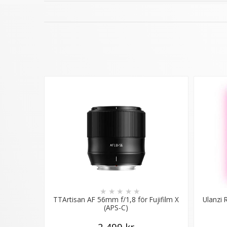
★
★
★
★
★
TTArtisan AF 56mm f/1,8 för Fujifilm X
Ulanzi
(APS-C)
2 499 kr