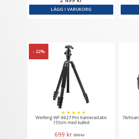
LÄGG I VARUKORG
- 22%
★
★
★
★
★
Weifeng WF-6627 Pro Kamerastativ
7Artisan
155cm med kulled
699 kr
899 kr