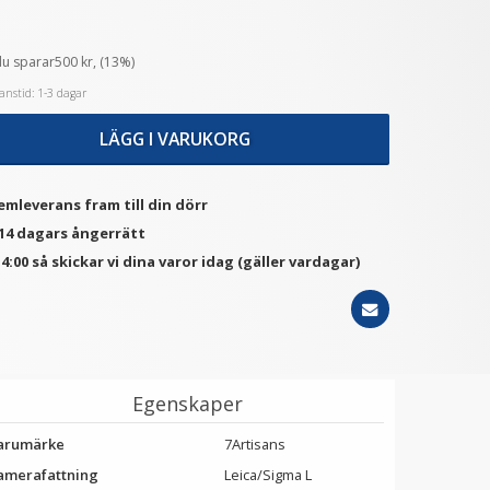
du sparar500 kr, (13%)
★
★
★
★
★
★
★
★
★
★
JJC Pre-triggerkabel för
Halvfodral för Fujifilm X100
nstid: 1-3 dagar
Nikon Kodak Fuji PW-B4
VI
LÄGG I VARUKORG
199 kr
199 kr
LÄGG I VARUKORG
LÄGG I VARUKORG
emleverans fram till din dörr
 14 dagars ångerrätt
4:00 så skickar vi dina varor idag (gäller vardagar)
Egenskaper
arumärke
7Artisans
amerafattning
Leica/Sigma L