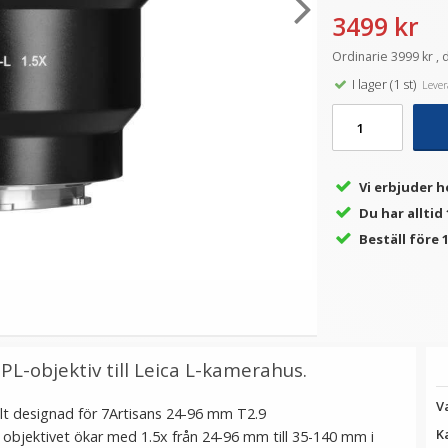
3499 kr
Ordinarie 3999 kr , 
★
★
★
★
★
★
★
★
★
★
at
Puluz Mjukt skyddsfodral
JJC Pre-triggerkabel för
I lager (1 st)
Levera
a
för Canon EOS M3
Canon, Pentax, Contax
kamouflage av silikon
PW-C2
149 kr
199 kr
LÄGG I VARUKORG
LÄGG I VARUKORG
Vi erbjuder h
Du har alltid
Beställ före 1
PL-objektiv till Leica L-kamerahus.
V
ellt designad för 7Artisans 24-96 mm T2.9
K
objektivet ökar med 1.5x från 24-96 mm till 35-140 mm i