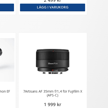
LÄGG I VARUKORG
anon EF
7Artisans AF 35mm f/1,4 för Fujifilm X
(APS-C)
1 999 kr