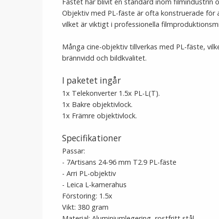
Fästet har blivit en standard inom filmindustri
Objektiv med PL-fäste är ofta konstruerade för a
vilket är viktigt i professionella filmproduktionsmi
Många cine-objektiv tillverkas med PL-fäste, vilk
brännvidd och bildkvalitet.
I paketet ingår
1x Telekonverter 1.5x PL-L(T).
1x Bakre objektivlock.
1x Främre objektivlock.
Specifikationer
Passar:
- 7Artisans 24-96 mm T2.9 PL-fäste
- Arri PL-objektiv
- Leica L-kamerahus
Förstoring: 1.5x
Vikt: 380 gram
Material: Aluminiumlegering, rostfritt stål