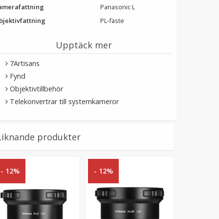
amerafattning
Panasonic L
bjektivfattning
PL-fäste
Upptäck mer
7Artisans
Fynd
Objektivtillbehör
Telekonvertrar till systemkameror
Liknande produkter
- 12%
- 12%