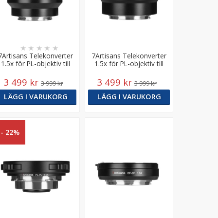
★
★
★
★
★
7Artisans Telekonverter
7Artisans Telekonverter
1.5x för PL-objektiv till
1.5x för PL-objektiv till
Sony E
Canon RF
3 499 kr
3 499 kr
3 999 kr
3 999 kr
LÄGG I VARUKORG
LÄGG I VARUKORG
- 22%