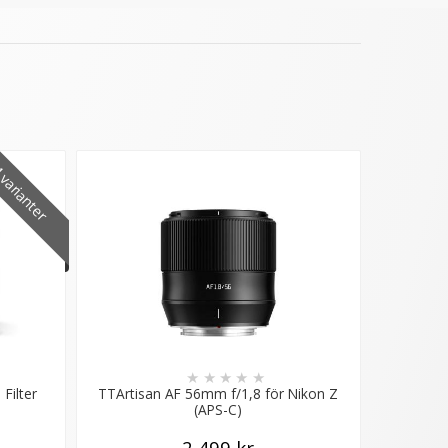
varianter
★
★
★
★
★
Filter
TTArtisan AF 56mm f/1,8 för Nikon Z
(APS-C)
2 499 kr