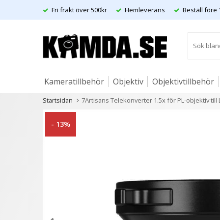
Fri frakt över 500kr
Hemleverans
Beställ före 
Kameratillbehör
Objektiv
Objektivtillbehör
Startsidan
7Artisans Telekonverter 1.5x för PL-objektiv till 
Artiklar
Andra kunder köpte även
- 13%