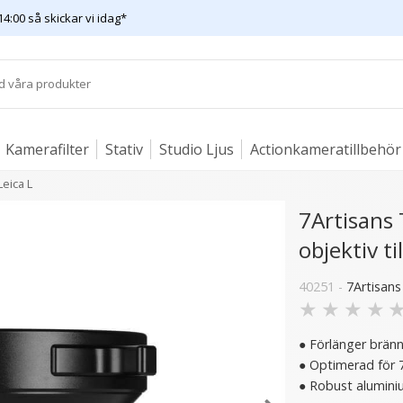
14:00 så skickar vi idag*
Kamerafilter
Stativ
Studio Ljus
Actionkameratillbehör
Leica L
7Artisans 
objektiv ti
40251 -
7Artisans
★
★
★
★
● Förlänger brännv
● Optimerad för 
● Robust alumini