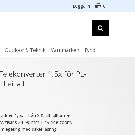
Logga in
0
Outdoor & Teknik
Varumärken
Fynd
☓
Telekonverter 1.5x för PL-
ll Leica L
★
idden 1,5x – från S35 till fullformat.
7Artisans 24–96 mm T2.9 cine-zoom.
umlegering med säker låsring.