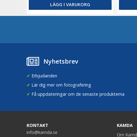
LÄGG I VARUKORG
Nyhetsbrev
✔
Erbjudanden
✔
Lär dig mer om fotografering
✔
Få uppdateringar om de senaste produkterna
KONTAKT
KAMDA
info@kamda.se
Om Kamd