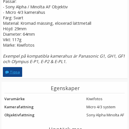
Passar:
LÄGG I VARUKORG
- Sony Alpha / Minolta AF Objektiv
- Micro 4/3 kamerahus
Färg: Svart
Material: Kromad mässing, eloxerad lättmetall
Höjd: 29mm
Diameter: 64mm
Vikt: 117g
Märke: Kiwifotos
Exempel på kompatibla kamerahus är Panasonic G1, GH1, GF1
och Olympus E-P1, E-P2 & E-PL1.
Tipsa
JJC mjuk avtrycksknapp röd – konvex Soft Release
Button
Egenskaper
Varumärke
Kiwifotos
★
★
★
★
★
Kamerafattning
Micro 4/3 system
69 kr
Objektivfattning
Sony Alpha Minolta AF
LÄGG I VARUKORG