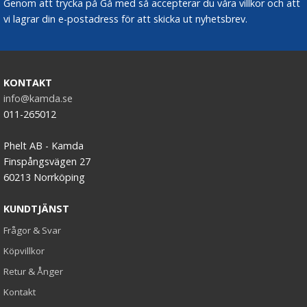
Genom att trycka på Gå med så accepterar du våra villkor och att
vi lagrar din e-postadress för att skicka ut nyhetsbrev.
KONTAKT
info@kamda.se
011-265012
Phelt AB - Kamda
Finspångsvägen 27
60213 Norrköping
KUNDTJÄNST
Frågor & Svar
Köpvillkor
Retur & Ånger
Kontakt