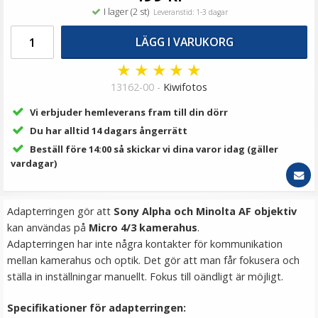
69 kr
I lager (2 st)
Leveranstid: 1-3 dagar
LÄGG I VARUKORG
LÄGG I VARUKORG
★
★
★
★
★
13162-00 -
Kiwifotos
Vi erbjuder hemleverans fram till din dörr
Du har alltid 14 dagars ångerrätt
Beställ före 14:00 så skickar vi dina varor idag (gäller
vardagar)
Step Up Ring 55-58mm - Gör filtergängan större
Adapterringen gör att
Sony Alpha och Minolta AF objektiv
kan användas på
Micro 4/3 kamerahus
.
Adapterringen har inte några kontakter för kommunikation
mellan kamerahus och optik. Det gör att man får fokusera och
★
★
★
★
★
ställa in inställningar manuellt. Fokus till oändligt är möjligt.
69 kr
Specifikationer för adapterringen: