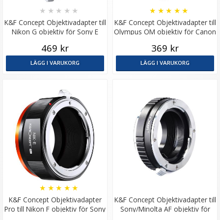
★
★
★
★
★
★
★
★
★
★
K&F Concept Objektivadapter till
K&F Concept Objektivadapter till
Nikon G objektiv för Sony E
Olympus OM objektiv för Canon
kamerahus
EOS kamerahus
469 kr
369 kr
LÄGG I VARUKORG
LÄGG I VARUKORG
★
★
★
★
★
K&F Concept Objektivadapter
K&F Concept Objektivadapter till
Pro till Nikon F objektiv för Sony
Sony/Minolta AF objektiv för
E kamerahus
Micro 4/3 kamera