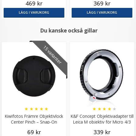
469 kr
369 kr
LÄGG I VARUKORG
LÄGG I VARUKORG
Du kanske också gillar
15 varianter
★
★
★
★
★
★
★
★
★
★
Kiwifotos Främre Objektivlock
K&F Concept Objektivadapter till
Center Pinch – Snap-On
Leica M objektiv för Micro 4/3
kamerahus
69 kr
339 kr