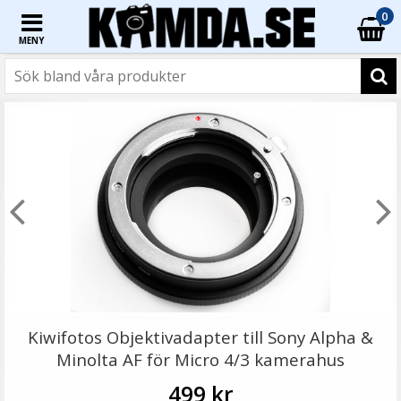
0
MENY
☓
Step Up Ring 52-55mm - Gör filtergängan större
Kiwifotos Objektivadapter till Sony Alpha &
Minolta AF för Micro 4/3 kamerahus
499 kr