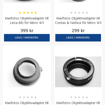
★
★
★
★
★
★
★
★
★
★
Kiwifotos Objektivadapter till
Kiwifotos Objektivadapter till
Leica (M) för Micro 4/3
Contax & Yashica för Micro 4/3
kamerahus
kamerahus
399 kr
299 kr
LÄGG I VARUKORG
LÄGG I VARUKORG
JJC mjuk avtrycksknapp orange – konvex Soft Release
Button
★
★
★
★
★
69 kr
LÄGG I VARUKORG
★
★
★
★
★
★
★
★
★
★
Kiwifotos Objektivadapter till
Kiwifotos Objektivadapter till