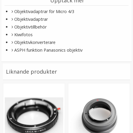
Upptäck mer
Objektivadaptrar för Micro 4/3
Objektivadaptrar
Objektivtillbehör
Kiwifotos
Objektivkonverterare
ASPH funktion Panasonics objektiv
JJC mjuk avtrycksknapp gul – konvex Soft Release
Liknande produkter
Button
★
★
★
★
★
69 kr
LÄGG I VARUKORG