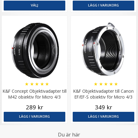
VÄLJ
LÄGG I VARUKORG
★
★
★
★
★
★
★
★
★
★
K&F Concept Objektivadapter till
K&F Objektivadapter till Canon
M42 objektiv för Micro 4/3
EF/EF-S objektiv för Micro 4/3
kamerahus
kamerahus
289 kr
349 kr
LÄGG I VARUKORG
LÄGG I VARUKORG
Du är här