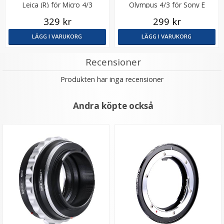
Leica (R) för Micro 4/3
Olympus 4/3 för Sony E
kamerahus
kamerahus
329 kr
299 kr
LÄGG I VARUKORG
LÄGG I VARUKORG
Recensioner
Produkten har inga recensioner
Step Up Ring 49-67mm - Gör filtergängan större
Andra köpte också
★
★
★
★
★
69 kr
LÄGG I VARUKORG