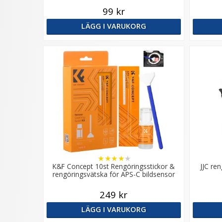
99 kr
LÄGG I VARUKORG
★
★
★
★
★
K&F Concept 10st Rengöringsstickor &
JJC re
rengöringsvätska för APS-C bildsensor
249 kr
LÄGG I VARUKORG