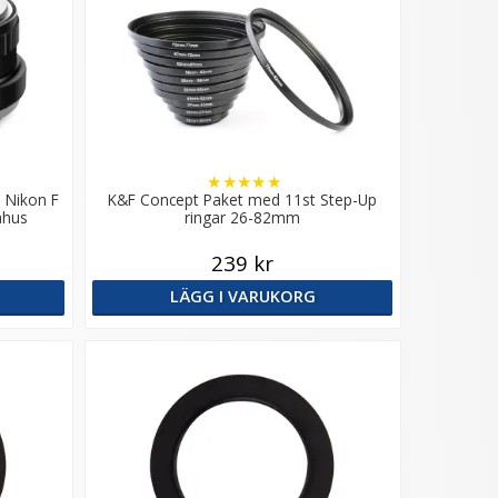
★
★
★
★
★
l Nikon F
K&F Concept Paket med 11st Step-Up
ahus
ringar 26-82mm
239 kr
LÄGG I VARUKORG