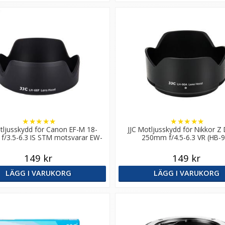
★
★
★
★
★
★
★
★
★
★
tljusskydd för Canon EF-M 18-
JJC Motljusskydd för Nikkor Z
/3.5-6.3 IS STM motsvarar EW-
250mm f/4.5-6.3 VR (HB-9
60F
149 kr
149 kr
LÄGG I VARUKORG
LÄGG I VARUKORG