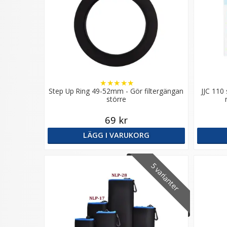
★
★
★
★
★
Step Up Ring 49-52mm - Gör filtergängan
JJC 110
större
69 kr
LÄGG I VARUKORG
5 varianter