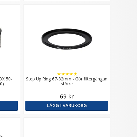
★
★
★
★
★
 DX 50-
Step Up Ring 67-82mm - Gör filtergängan
0)
större
69 kr
LÄGG I VARUKORG