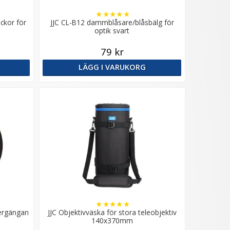
★
★
★
★
★
ckor för
JJC CL-B12 dammblåsare/blåsbälg för
optik svart
79 kr
LÄGG I VARUKORG
★
★
★
★
★
tergängan
JJC Objektivväska för stora teleobjektiv
140x370mm