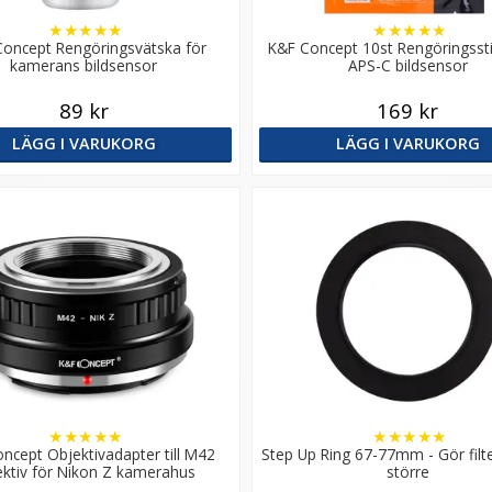
★
★
★
★
★
★
★
★
★
★
oncept Rengöringsvätska för
K&F Concept 10st Rengöringssti
kamerans bildsensor
APS-C bildsensor
89 kr
169 kr
LÄGG I VARUKORG
LÄGG I VARUKORG
★
★
★
★
★
★
★
★
★
★
ncept Objektivadapter till M42
Step Up Ring 67-77mm - Gör fil
ektiv för Nikon Z kamerahus
större