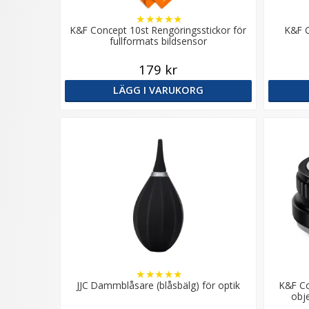
★
★
★
★
★
K&F Concept 10st Rengöringsstickor för
K&F C
fullformats bildsensor
179 kr
LÄGG I VARUKORG
★
★
★
★
★
JJC Dammblåsare (blåsbälg) för optik
K&F Co
obj