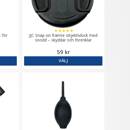
★
★
★
★
★
t för
JJC Snap-on främre objektivlock med
snodd – skyddar och förenklar
59 kr
VÄLJ