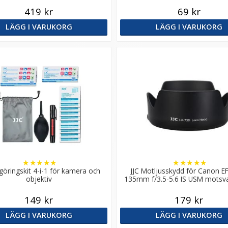
419 kr
69 kr
LÄGG I VARUKORG
LÄGG I VARUKORG
★
★
★
★
★
★
★
★
★
★
ngöringskit 4-i-1 för kamera och
JJC Motljusskydd för Canon EF
objektiv
135mm f/3.5-5.6 IS USM motsv
73D
149 kr
179 kr
LÄGG I VARUKORG
LÄGG I VARUKORG