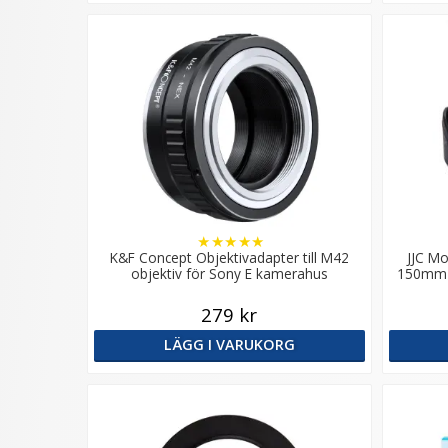
★
★
★
★
★
K&F Concept Objektivadapter till M42
JJC Mo
objektiv för Sony E kamerahus
150mm f
279 kr
LÄGG I VARUKORG