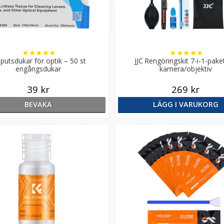
★
★
★
★
★
★
★
★
★
★
 putsdukar för optik – 50 st
JJC Rengöringskit 7-i-1-pake
engångsdukar
kamera/objektiv
39 kr
269 kr
BEVAKA
LÄGG I VARUKORG