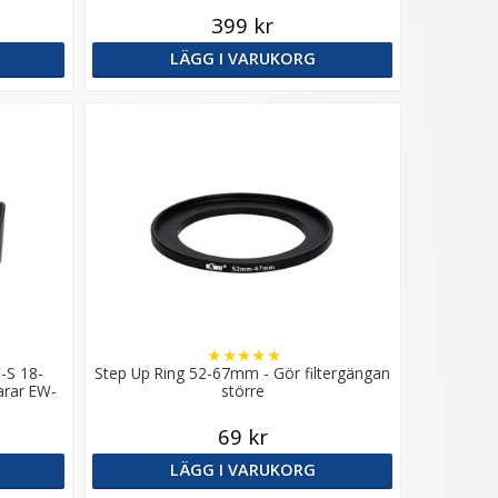
399 kr
LÄGG I VARUKORG
★
★
★
★
★
-S 18-
Step Up Ring 52-67mm - Gör filtergängan
arar EW-
större
69 kr
LÄGG I VARUKORG