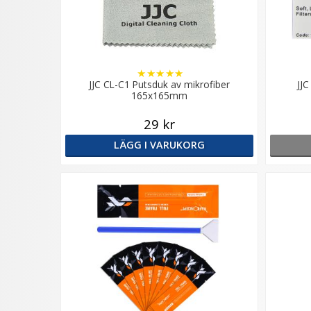
★
★
★
★
★
JJC CL-C1 Putsduk av mikrofiber
JJC
165x165mm
29 kr
LÄGG I VARUKORG