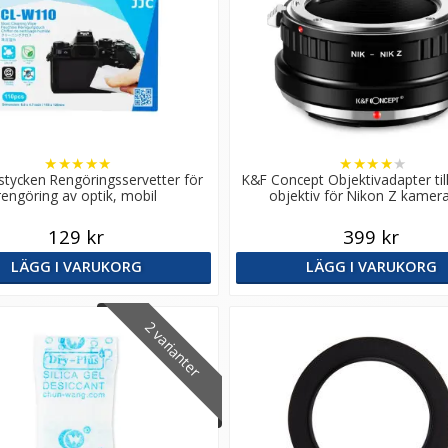
★
★
★
★
★
★
★
★
★
★
 stycken Rengöringsservetter för
K&F Concept Objektivadapter til
rengöring av optik, mobil
objektiv för Nikon Z kamer
129 kr
399 kr
LÄGG I VARUKORG
LÄGG I VARUKORG
2 varianter