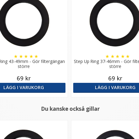
★
★
★
★
★
★
★
★
★
★
Ring 43-49mm - Gör filtergängan
Step Up Ring 37-46mm - Gör fil
större
större
69 kr
69 kr
LÄGG I VARUKORG
LÄGG I VARUKORG
Du kanske också gillar