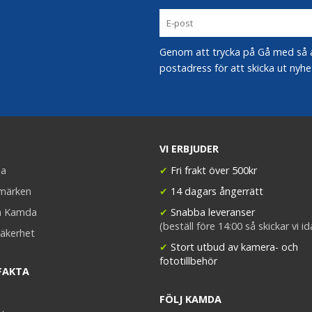
Genom att trycka på Gå med så acc
postadress för att skicka ut nyhe
VI ERBJUDER
a
✔
Fri frakt över 500kr
umärken
✔
14 dagars ångerrätt
a Kamda
✔
Snabba leveranser
(beställ före 14:00 så skickar vi i
äkerhet
✔
Stort utbud av kamera- och
fototillbehör
FAKTA
FÖLJ KAMDA