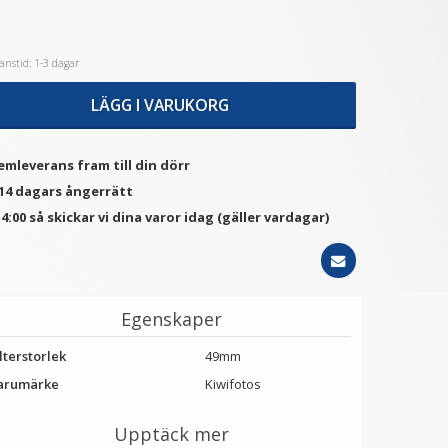
nstid: 1-3 dagar
★
★
★
★
★
★
★
★
★
★
tep Up Ring 58-62mm -
Step Up Ring 52-55mm -
Gör filtergängan större
Gör filtergängan större
LÄGG I VARUKORG
79 kr
69 kr
emleverans fram till din dörr
LÄGG I VARUKORG
LÄGG I VARUKORG
 14 dagars ångerrätt
4:00 så skickar vi dina varor idag (gäller vardagar)
Egenskaper
lterstorlek
49mm
arumärke
Kiwifotos
Upptäck mer