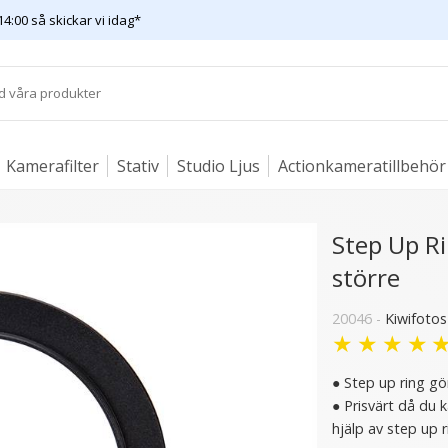
14:00 så skickar vi idag*
Kamerafilter
Stativ
Studio Ljus
Actionkameratillbehör
Step Up R
större
20046 -
Kiwifotos
★
★
★
★
● Step up ring gör
● Prisvärt då du 
hjälp av step up r