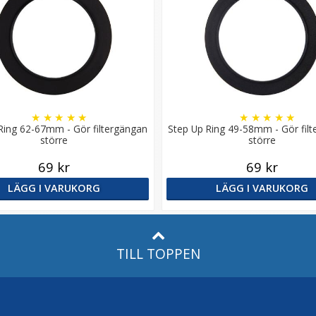
★
★
★
★
★
★
★
★
★
★
Ring 62-67mm - Gör filtergängan
Step Up Ring 49-58mm - Gör fil
större
större
69 kr
69 kr
LÄGG I VARUKORG
LÄGG I VARUKORG
TILL TOPPEN