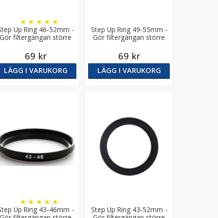
★
★
★
★
★
Step Up Ring 46-52mm -
Step Up Ring 49-55mm -
Gör filtergängan större
Gör filtergängan större
69 kr
69 kr
LÄGG I VARUKORG
LÄGG I VARUKORG
★
★
★
★
★
Step Up Ring 43-46mm -
Step Up Ring 43-52mm -
Gör filtergängan större
Gör filtergängan större