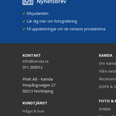
Nyhetsbrev
✔
Erbjudanden
✔
Lär dig mer om fotografering
✔
Få uppdateringar om de senaste produkterna
KONTAKT
KAMDA
info@kamda.se
Om Kamd
011-265012
Våra var
Recenser
Phelt AB - Kamda
Finspångsvägen 27
GDPR & S
60213 Norrköping
FOTO & 
KUNDTJÄNST
Artiklar
Frågor & Svar