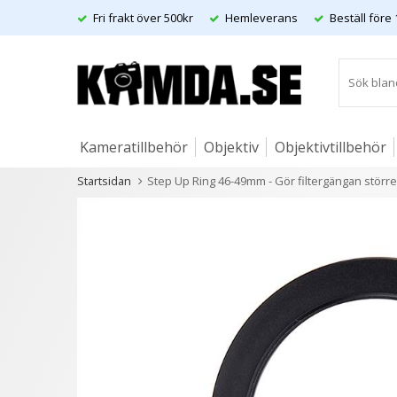
Fri frakt över 500kr
Hemleverans
Beställ före 
Kameratillbehör
Objektiv
Objektivtillbehör
Startsidan
Step Up Ring 46-49mm - Gör filtergängan större
Artiklar
Andra kunder köpte även