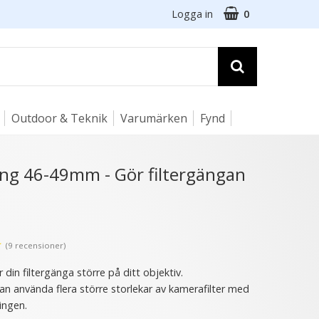
Logga in
0
Outdoor & Teknik
Varumärken
Fynd
☓
ing 46-49mm - Gör filtergängan
★
(9 recensioner)
 din filtergänga större på ditt objektiv.
kan använda flera större storlekar av kamerafilter med
ingen.