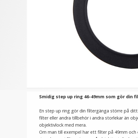
★
★
★
★
★
★
★
★
★
★
Step Up Ring 49-67mm -
Step Up Ring 55-58mm
Gör filtergängan större
Gör filtergängan störr
69 kr
69 kr
LÄGG I VARUKORG
LÄGG I VARUKORG
Smidig step up ring 46-49mm som gör din fi
En step up ring gör din filtergänga större på di
filter eller andra tillbehör i andra storlekar än o
objektivlock med mera.
Om man till exempel har ett filter på 49mm och