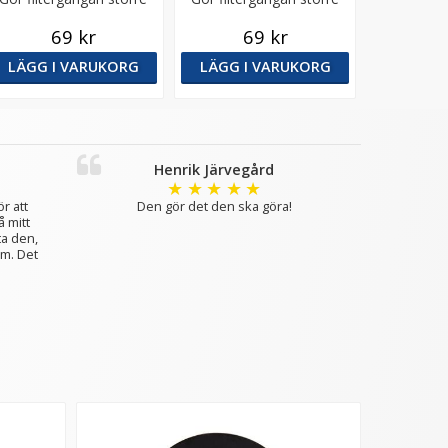
69 kr
69 kr
LÄGG I VARUKORG
LÄGG I VARUKORG
Henrik Järvegård
★
★
★
★
★
r att
Den gör det den ska göra!
 mitt
ta den,
mm. Det