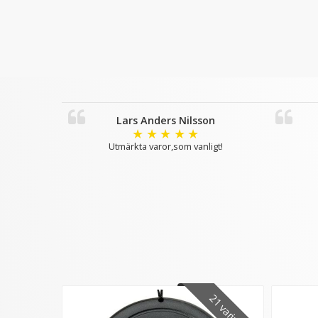
Lars Anders Nilsson
★
★
★
★
★
Utmärkta varor,som vanligt!
21 varianter