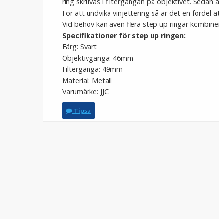
ring skruvas i filtergängan på objektivet. Sedan ä
För att undvika vinjettering så är det en fördel att
Vid behov kan även flera step up ringar kombiner
Specifikationer för step up ringen:
Färg: Svart
Objektivgänga: 46mm
Filtergänga: 49mm
Material: Metall
Varumärke: JJC
Tipsa