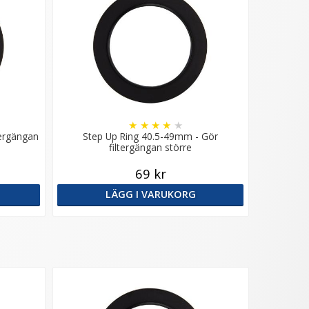
★
★
★
★
★
tergängan
Step Up Ring 40.5-49mm - Gör
filtergängan större
69 kr
LÄGG I VARUKORG