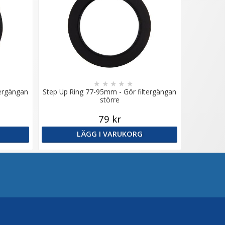
★
★
★
★
★
tergängan
Step Up Ring 77-95mm - Gör filtergängan
större
79 kr
LÄGG I VARUKORG