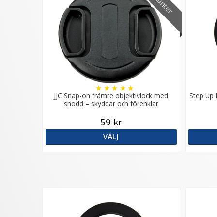
★
★
★
★
★
JJC Snap-on främre objektivlock med
Step Up 
snodd – skyddar och förenklar
59 kr
VÄLJ