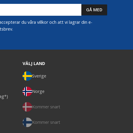
epterar du våra villkor och att vi lagrar din e-
tsbrev.
VÄLJ LAND
Sverige
Norge
dag*)
Kommer snart
Kommer snart