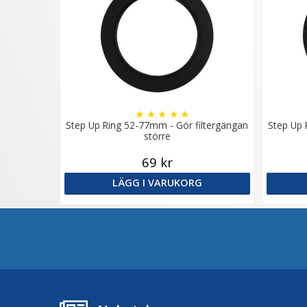
★
★
★
★
★
Step Up Ring 52-77mm - Gör filtergängan
Step Up 
större
69 kr
LÄGG I VARUKORG