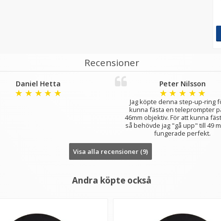
Recensioner
Daniel Hetta
Peter Nilsson
★
★
★
★
★
★
★
★
★
★
Jag köpte denna step-up-ring fö
kunna fästa en teleprompter på
46mm objektiv. För att kunna fäs
så behövde jag "gå upp" till 49 
fungerade perfekt.
Visa alla recensioner (9)
Andra köpte också