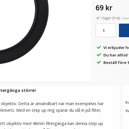
69 kr
I lager (9 st)
Levera
★
★
★
★
★
★
★
★
★
★
 -
Step Up Ring 37-58mm -
Step Up Ring 55-67mm -
S
e
Gör filtergängan större
Gör filtergängan större
69 kr
69 kr
Vi erbjuder h
LÄGG I VARUKORG
LÄGG I VARUKORG
Du har alltid
Beställ före 1
ltergänga större!
Fi
tt objektiv. Detta är användbart när man exempelvis har
bjektivets. Med en step up ring sparar du då in på filter,
V
 ett objektiv med 46mm filtergänga kan denna step up