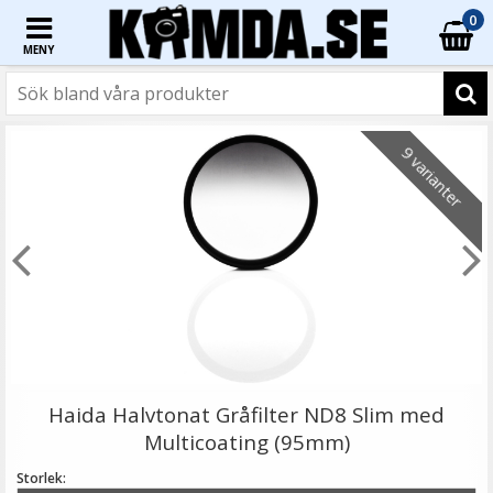
0
MENY
☓
9 varianter
Step Up Ring 30-30.5mm - Gör filtergängan större
Haida Halvtonat Gråfilter ND8 Slim med
Multicoating (95mm)
Storlek: