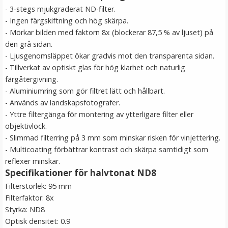
- 3-stegs mjukgraderat ND-filter.
- Ingen färgskiftning och hög skärpa.
- Mörkar bilden med faktorn 8x (blockerar 87,5 % av ljuset) på
den grå sidan.
- Ljusgenomsläppet ökar gradvis mot den transparenta sidan.
- Tillverkat av optiskt glas för hög klarhet och naturlig
färgåtergivning.
- Aluminiumring som gör filtret lätt och hållbart.
- Används av landskapsfotografer.
- Yttre filtergänga för montering av ytterligare filter eller
objektivlock.
- Slimmad filterring på 3 mm som minskar risken för vinjettering.
- Multicoating förbättrar kontrast och skärpa samtidigt som
reflexer minskar.
Specifikationer för halvtonat ND8
Filterstorlek: 95 mm
Filterfaktor: 8x
Styrka: ND8
Optisk densitet: 0.9