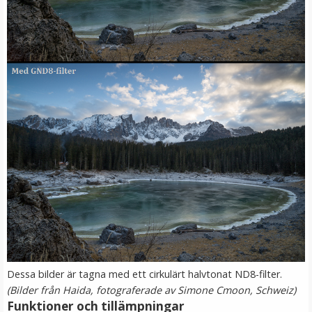
Step Up Ring 105-112mm - Gör filtergängan större
★
★
★
★
★
99 kr
LÄGG I VARUKORG
Dessa bilder är tagna med ett cirkulärt halvtonat ND8-filter.
(Bilder från Haida, fotograferade av Simone Cmoon, Schweiz)
Funktioner och tillämpningar