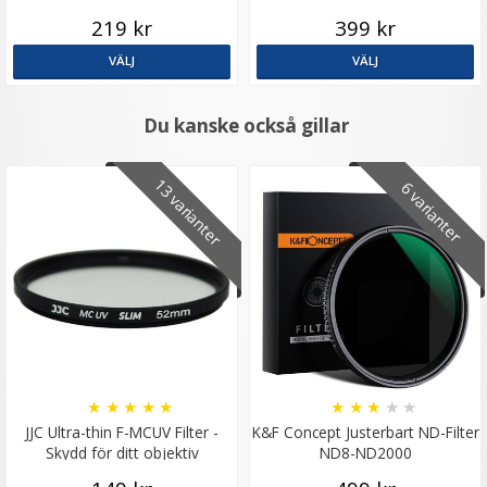
219 kr
399 kr
VÄLJ
VÄLJ
Du kanske också gillar
13 varianter
6 varianter
★
★
★
★
★
★
★
★
★
★
JJC Ultra-thin F-MCUV Filter -
K&F Concept Justerbart ND-Filter
Skydd för ditt objektiv
ND8-ND2000