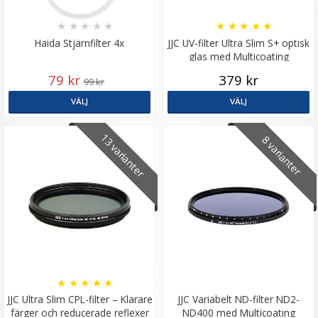
★
★
★
★
★
★
★
★
★
★
Haida Stjärnfilter 4x
JJC UV-filter Ultra Slim S+ optisk
glas med Multicoating
79 kr
379 kr
99 kr
VÄLJ
VÄLJ
13 varianter
8 varianter
★
★
★
★
★
JJC Ultra Slim CPL-filter – Klarare
JJC Variabelt ND-filter ND2-
färger och reducerade reflexer
ND400 med Multicoating