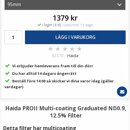
69 kr
LÄGG I VARUKORG
1379 kr
I lager (4 st)
Leveranstid: 1-3 dagar
LÄGG I VARUKORG
★
★
★
★
★
32370 -
Haida
Vi erbjuder hemleverans fram till din dörr
Du har alltid 14 dagars ångerrätt
Beställ före 14:00 så skickar vi dina varor idag (gäller
JJC Objektivlockshållare för Fujifilm
vardagar)
Haida PROII Multi-coating Graduated ND0.9,
★
★
★
★
★
12.5% Filter
79 kr
Detta filter har multicoating