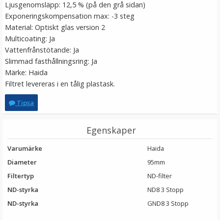
Ljusgenomsläpp: 12,5 % (på den grå sidan)
Exponeringskompensation max: -3 steg
Material: Optiskt glas version 2
Multicoating: Ja
Vattenfrånstötande: Ja
Slimmad fasthållningsring: Ja
Märke: Haida
Filtret levereras i en tålig plastask.
Tipsa
Egenskaper
Varumärke
Haida
Diameter
95mm
Filtertyp
ND-filter
ND-styrka
ND8 3 Stopp
ND-styrka
GND8 3 Stopp