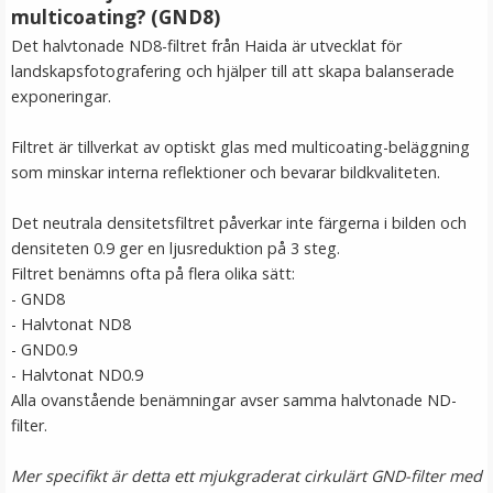
multicoating? (GND8)
Det halvtonade ND8-filtret från Haida är utvecklat för
landskapsfotografering och hjälper till att skapa balanserade
exponeringar.
Filtret är tillverkat av optiskt glas med multicoating-beläggning
som minskar interna reflektioner och bevarar bildkvaliteten.
Det neutrala densitetsfiltret påverkar inte färgerna i bilden och
densiteten 0.9 ger en ljusreduktion på 3 steg.
JJC Objektivlock vridbart för Leica Sofort 2
Filtret benämns ofta på flera olika sätt:
- GND8
- Halvtonat ND8
★
★
★
★
★
- GND0.9
- Halvtonat ND0.9
179 kr
Alla ovanstående benämningar avser samma halvtonade ND-
filter.
LÄGG I VARUKORG
Mer specifikt är detta ett mjukgraderat cirkulärt GND-filter med