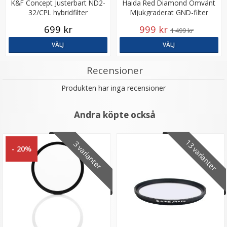
K&F Concept Justerbart ND2-
Haida Red Diamond Omvänt
32/CPL hybridfilter
Mjukgraderat GND-filter
NanoPro 100x150mm
699 kr
999 kr
1 499 kr
VÄLJ
VÄLJ
Recensioner
Produkten har inga recensioner
Andra köpte också
13 varianter
3 varianter
- 20%