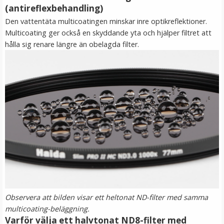
(antireflexbehandling)
LÄGG I VARUKORG
Den vattentäta multicoatingen minskar inre optikreflektioner.
Multicoating ger också en skyddande yta och hjälper filtret att
hålla sig renare längre än obelagda filter.
JJC Motljusskydd för Sony DT 18-55mm & 18-70mm
(ALC-SH108)
★
★
★
★
★
149 kr
Observera att bilden visar ett heltonat ND-filter med samma
multicoating-beläggning.
LÄGG I VARUKORG
Varför välja ett halvtonat ND8-filter med