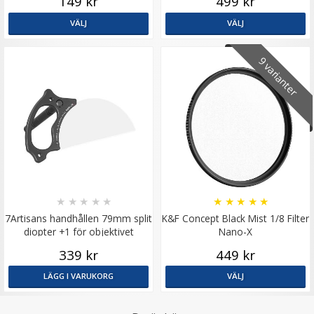
149 kr
499 kr
VÄLJ
VÄLJ
9 varianter
★
★
★
★
★
★
★
★
★
★
7Artisans handhållen 79mm split
K&F Concept Black Mist 1/8 Filter
diopter +1 för objektivet
Nano-X
339 kr
449 kr
LÄGG I VARUKORG
VÄLJ