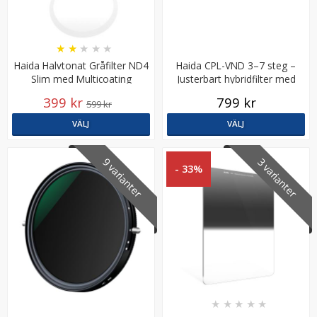
★
★
★
★
★
Haida Halvtonat Gråfilter ND4
Haida CPL-VND 3–7 steg –
Slim med Multicoating
Justerbart hybridfilter med
polarisering
399 kr
799 kr
599 kr
VÄLJ
VÄLJ
9 varianter
3 varianter
- 33%
★
★
★
★
★