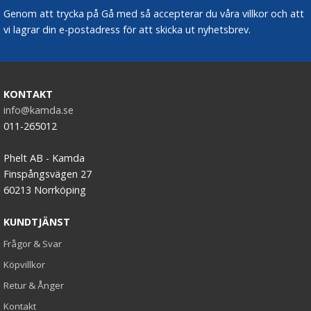
Genom att trycka på Gå med så accepterar du våra villkor och att
vi lagrar din e-postadress för att skicka ut nyhetsbrev.
KONTAKT
info@kamda.se
011-265012
Phelt AB - Kamda
Finspångsvägen 27
60213 Norrköping
KUNDTJÄNST
Frågor & Svar
Köpvillkor
Retur & Ånger
Kontakt