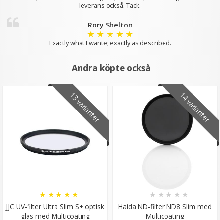
leverans också. Tack.
Rory Shelton
★
★
★
★
★
Exactly what I wante; exactly as described.
Andra köpte också
13 varianter
14 varianter
★
★
★
★
★
★
★
★
★
★
JJC UV-filter Ultra Slim S+ optisk
Haida ND-filter ND8 Slim med
glas med Multicoating
Multicoating