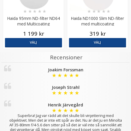
★
★
★
★
★
★
★
★
★
★
Haida 95mm ND-filter ND64
Haida ND1000 Slim ND-filter
med Multicoating
med multicoating
1 199 kr
319 kr
VÄLJ
VÄLJ
Recensioner
Joakim Forssman
★
★
★
★
★
Joseph Strahl
★
★
★
★
★
Henrik Järvegård
★
★
★
★
★
Superbra! Jag var rädd att det skulle bli vinjettering med
objektivet. Men det är inte ett spår av det. Nu är det ju en Minolta
AF 35-80mm f/4-5.6 den sitter på så det är väl inte så sannolikt att
det vinjetterar då. Men otroligt nöjd med köpet som sagt. Snabb