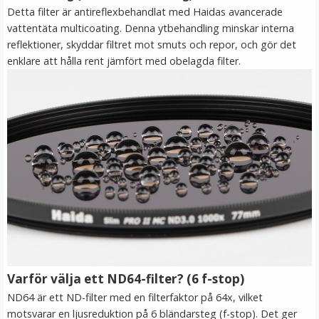
Detta filter är antireflexbehandlat med Haidas avancerade
LÄGG I VARUKORG
vattentäta multicoating. Denna ytbehandling minskar interna
reflektioner, skyddar filtret mot smuts och repor, och gör det
enklare att hålla rent jämfört med obelagda filter.
Step Up Ring 40.5-49mm - Gör filtergängan större
★
★
★
★
★
Varför välja ett ND64-filter? (6 f-stop)
69 kr
ND64 är ett ND-filter med en filterfaktor på 64x, vilket
LÄGG I VARUKORG
motsvarar en ljusreduktion på 6 bländarsteg (f-stop). Det ger