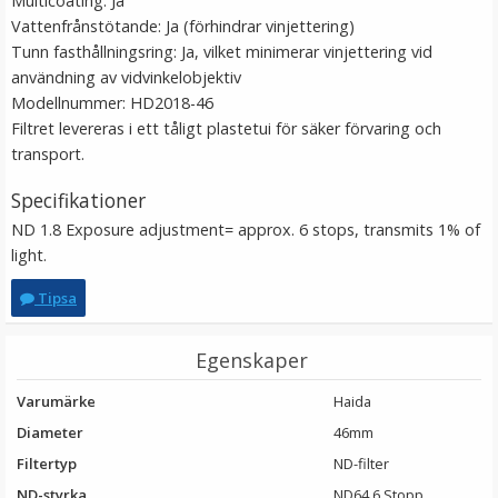
Multicoating: Ja
Vattenfrånstötande: Ja (förhindrar vinjettering)
Tunn fasthållningsring: Ja, vilket minimerar vinjettering vid
användning av vidvinkelobjektiv
Modellnummer: HD2018-46
Filtret levereras i ett tåligt plastetui för säker förvaring och
transport.
Specifikationer
ND 1.8 Exposure adjustment= approx. 6 stops, transmits 1% of
light.
Tipsa
Egenskaper
Varumärke
Haida
Diameter
46mm
Filtertyp
ND-filter
ND-styrka
ND64 6 Stopp