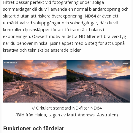
Filtret passar perfekt vid fotografering under soliga
sommardagar då du vill använda en normal bländaröppning och
slutartid utan att riskera överexponering. ND64 är även ett
utmärkt val vid soluppgångar och solnedgångar, där du vill
kontrollera ljusinsläppet för att få fram rätt balans i
exponeringen. Oavsett motiv är detta ND-filter ett bra verktyg
när du behöver minska ljusinsläppet med 6 steg för att uppnå
kreativa och tekniskt balanserade bilder.
JJC Objektivlockshållare för Fujifilm
★
★
★
★
★
79 kr
// Cirkulärt standard ND-filter ND64
LÄGG I VARUKORG
(Bild från Haida, tagen av Matt Andrews, Australien)
Funktioner och fördelar