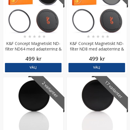
★
★
★
★
★
★
★
★
★
★
K&F Concept Magnetiskt ND-
K&F Concept Magnetiskt ND-
filter ND64 med adapterring &
filter ND8 med adapterring &
magnetlock
magnetlock
499 kr
499 kr
VÄLJ
VÄLJ
17 varianter
2 varianter