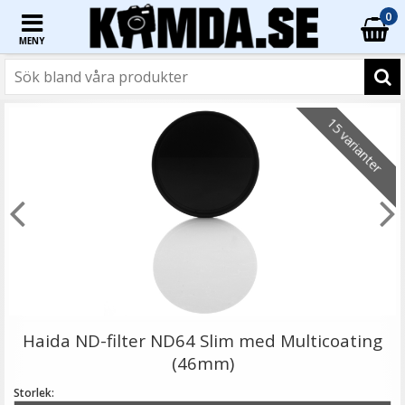
0
MENY
☓
15 varianter
Step Up Ring 30-30.5mm - Gör filtergängan större
Haida ND-filter ND64 Slim med Multicoating
(46mm)
Storlek: