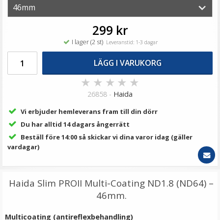
69 kr
LÄGG I VARUKORG
299 kr
I lager (2 st)
Leveranstid: 1-3 dagar
LÄGG I VARUKORG
★
★
★
★
★
26858 -
Haida
Vi erbjuder hemleverans fram till din dörr
Du har alltid 14 dagars ångerrätt
Beställ före 14:00 så skickar vi dina varor idag (gäller
JJC Motljusskydd för Sony DT 18-55mm & 18-70mm
vardagar)
(ALC-SH108)
Haida Slim PROII Multi-Coating ND1.8 (ND64) –
★
★
★
★
★
46mm.
149 kr
Multicoating (antireflexbehandling)