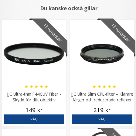
Du kanske också gillar
13 varianter
13 varianter
★
★
★
★
★
★
★
★
★
★
JJC Ultra-thin F-MCUV Filter -
JJC Ultra Slim CPL-filter – Klarare
Skydd för ditt objektiv
färger och reducerade reflexer
149 kr
219 kr
VÄLJ
VÄLJ