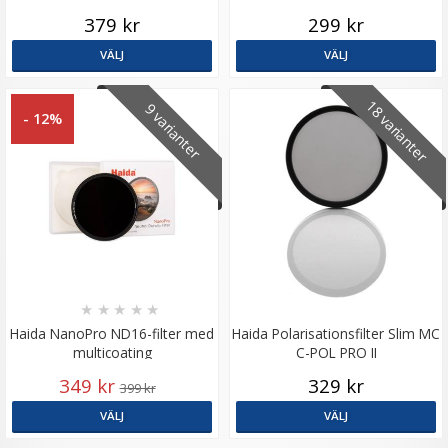
379 kr
299 kr
VÄLJ
VÄLJ
18 varianter
9 varianter
- 12%
★
★
★
★
★
Haida NanoPro ND16-filter med
Haida Polarisationsfilter Slim MC
multicoating
C-POL PRO II
349 kr
329 kr
399 kr
VÄLJ
VÄLJ