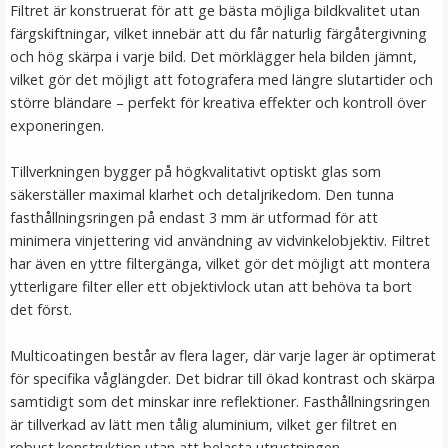
Filtret är konstruerat för att ge bästa möjliga bildkvalitet utan
färgskiftningar, vilket innebär att du får naturlig färgåtergivning
och hög skärpa i varje bild. Det mörklägger hela bilden jämnt,
vilket gör det möjligt att fotografera med längre slutartider och
större bländare – perfekt för kreativa effekter och kontroll över
exponeringen.
JJC rengöringskit 4-i-1 för kamera och objektiv
Tillverkningen bygger på högkvalitativt optiskt glas som
säkerställer maximal klarhet och detaljrikedom. Den tunna
fasthållningsringen på endast 3 mm är utformad för att
minimera vinjettering vid användning av vidvinkelobjektiv. Filtret
★
★
★
★
★
har även en yttre filtergänga, vilket gör det möjligt att montera
ytterligare filter eller ett objektivlock utan att behöva ta bort
149 kr
det först.
LÄGG I VARUKORG
Multicoatingen består av flera lager, där varje lager är optimerat
för specifika våglängder. Det bidrar till ökad kontrast och skärpa
samtidigt som det minskar inre reflektioner. Fasthållningsringen
är tillverkad av lätt men tålig aluminium, vilket ger filtret en
robust konstruktion utan att belasta utrustningen.