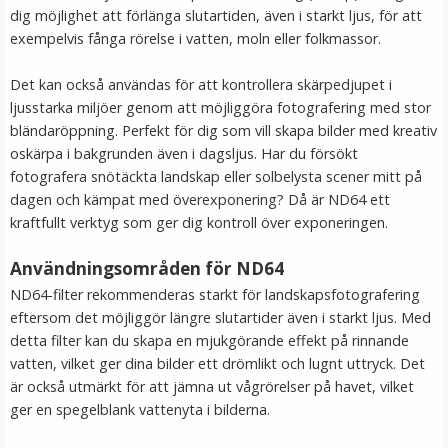
dig möjlighet att förlänga slutartiden, även i starkt ljus, för att
exempelvis fånga rörelse i vatten, moln eller folkmassor.
Det kan också användas för att kontrollera skärpedjupet i
ljusstarka miljöer genom att möjliggöra fotografering med stor
bländaröppning. Perfekt för dig som vill skapa bilder med kreativ
oskärpa i bakgrunden även i dagsljus. Har du försökt
fotografera snötäckta landskap eller solbelysta scener mitt på
dagen och kämpat med överexponering? Då är ND64 ett
kraftfullt verktyg som ger dig kontroll över exponeringen.
Step Up Ring 37-52mm - Gör filtergängan större
Användningsområden för ND64
ND64-filter rekommenderas starkt för landskapsfotografering
★
★
★
★
★
eftersom det möjliggör längre slutartider även i starkt ljus. Med
detta filter kan du skapa en mjukgörande effekt på rinnande
69 kr
vatten, vilket ger dina bilder ett drömlikt och lugnt uttryck. Det
är också utmärkt för att jämna ut vågrörelser på havet, vilket
LÄGG I VARUKORG
ger en spegelblank vattenyta i bilderna.