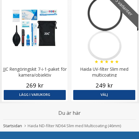
15 varianter
★
★
★
★
★
JJC Rengöringskit 7-i-1-paket för
Haida UV-filter Slim med
kamera/objektiv
multicoating
269 kr
249 kr
LÄGG I VARUKORG
VÄLJ
Du är här
Startsidan
Haida ND-filter ND64 Slim med Multicoating (46mm)