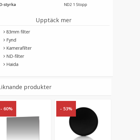
D-styrka
ND2 1 Stopp
Upptäck mer
83mm filter
Fynd
Kamerafilter
ND-filter
Haida
Liknande produkter
- 60%
- 53%