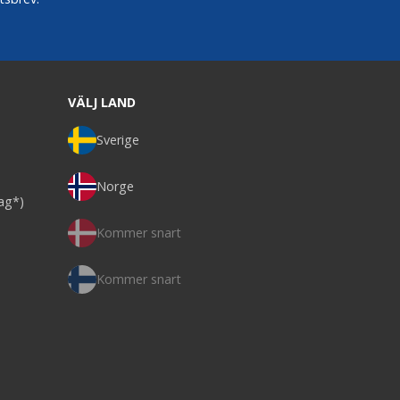
VÄLJ LAND
Sverige
Norge
dag*)
Kommer snart
Kommer snart