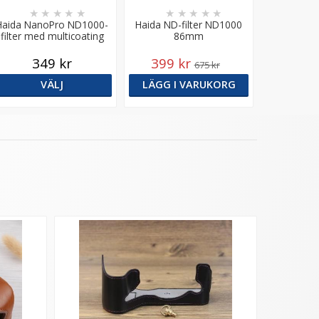
★
★
★
★
★
★
★
★
★
★
Haida NanoPro ND1000-
Haida ND-filter ND1000
filter med multicoating
86mm
349 kr
399 kr
675 kr
VÄLJ
LÄGG I VARUKORG