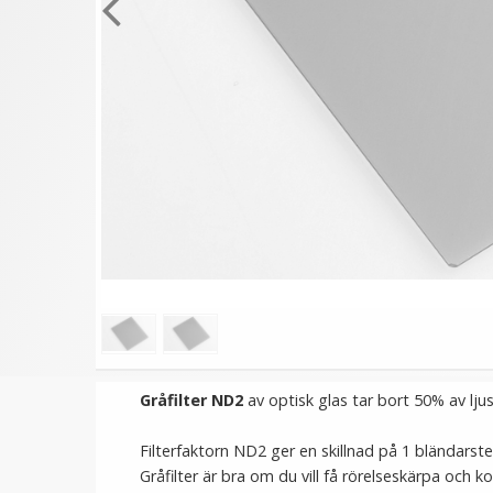
★
★
★
★
★
★
★
★
★
★
Vit Bakgrund för ljustält
JJC Skärmskydd för Nik
Coolpix P600
49 kr
79 kr
VÄLJ
LÄGG I VARUKORG
Gråfilter ND2
av optisk glas tar bort 50% av lju
Filterfaktorn ND2 ger en skillnad på 1 bländarste
Gråfilter är bra om du vill få rörelseskärpa och k