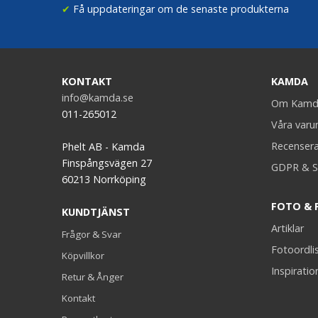
✔
Få uppdateringar om de senaste produkterna
KONTAKT
KAMDA
info@kamda.se
Om Kamd
011-265012
Våra var
Recenser
Phelt AB - Kamda
Finspångsvägen 27
GDPR & S
60213 Norrköping
FOTO & 
KUNDTJÄNST
Artiklar
Frågor & Svar
Fotoordli
Köpvillkor
Inspiratio
Retur & Ånger
Kontakt