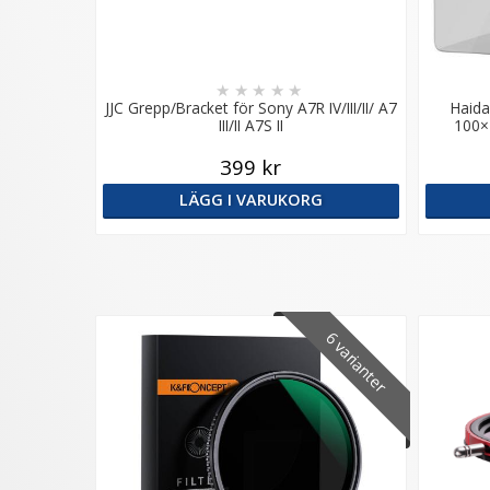
★
★
★
★
★
JJC Grepp/Bracket för Sony A7R IV/III/II/ A7
Haida
III/II A7S II
100×
399 kr
LÄGG I VARUKORG
6 varianter