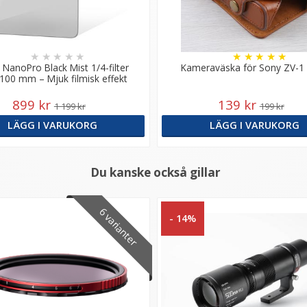
★
★
★
★
★
★
★
★
★
★
 NanoPro Black Mist 1/4-filter
Kameraväska för Sony ZV-1
100 mm – Mjuk filmisk effekt
899 kr
139 kr
1 199 kr
199 kr
LÄGG I VARUKORG
LÄGG I VARUKORG
Du kanske också gillar
6 varianter
- 14%