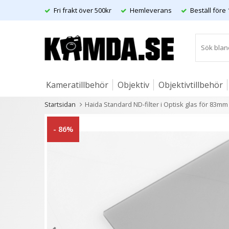
Fri frakt över 500kr
Hemleverans
Beställ före 
Kameratillbehör
Objektiv
Objektivtillbehör
Startsidan
Haida Standard ND-filter i Optisk glas för 83m
Artiklar
Andra kunder köpte även
- 86%
2 varianter