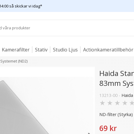
14:00 så skickar vi idag*
Kamerafilter
Stativ
Studio Ljus
Actionkameratillbehör
m Systemet (ND2)
Haida Stan
83mm Sys
3 varianter
13213-00 -
Haida
★
★
★
★
ND-filter (Styrka)
69 kr