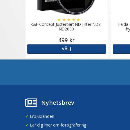
★
★
★
★
★
K&F Concept Justerbart ND-Filter ND8-
Haida 
ND2000
hy
499 kr
VÄLJ
Nyhetsbrev
✔
Erbjudanden
✔
Lär dig mer om fotografering