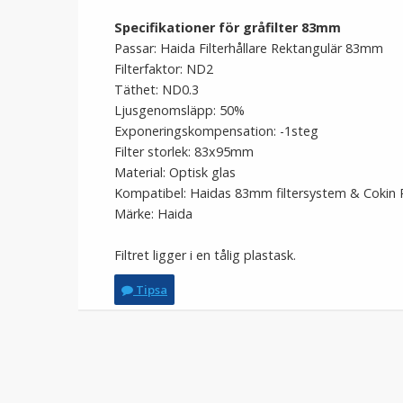
Specifikationer för gråfilter 83mm
Passar: Haida Filterhållare Rektangulär 83mm
Filterfaktor: ND2
Täthet: ND0.3
Ljusgenomsläpp: 50%
Exponeringskompensation: -1steg
Filter storlek: 83x95mm
Material: Optisk glas
Kompatibel: Haidas 83mm filtersystem & Cokin P
Märke: Haida
Filtret ligger i en tålig plastask.
Tipsa