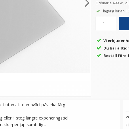
Ordinarie 499 kr , d
I lager (Fler än 10
★
★
★
★
★
★
★
★
★
★
on
JJC Kortläsare USB 3.0 &
Step Up Ring 43-46mm -
JJ
minneskortsfodral
Gör filtergängan större
189 kr
69 kr
Vi erbjuder h
Du har alltid
VÄLJ
LÄGG I VARUKORG
Beställ före 1
set utan att nämnvärt påverka färg.
V
g eller 1 steg längre exponeringstid.
ort skärpedjup samtidigt.
Fi