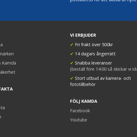
VI ERBJUDER
a
✔
Fri frakt över 500kr
umärken
✔
14 dagars ångerrätt
a Kamda
✔
Snabba leveranser
(beställ före 14:00 så skickar vi i
äkerhet
✔
Stort utbud av kamera- och
fototillbehör
FAKTA
FÖLJ KAMDA
sta
Facebook
n
Youtube