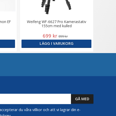
anon EF
Weifeng WF-6627 Pro Kamerastativ
155cm med kulled
699 kr
899 kr
LÄGG I VARUKORG
epterar du våra villkor och att vi lagrar din e-
tsbrev.