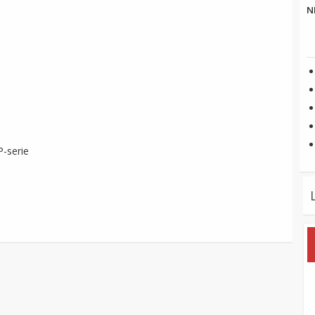
N
-serie