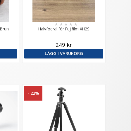
★
★
★
★
★
 Brun
Halvfodral för Fujifilm XH2S
249 kr
LÄGG I VARUKORG
- 22%