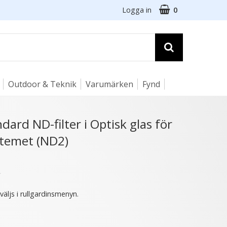
Logga in
0
Outdoor & Teknik
Varumärken
Fynd
☓
dard ND-filter i Optisk glas för
temet (ND2)
13 varianter
15 varianter
★
 väljs i rullgardinsmenyn.