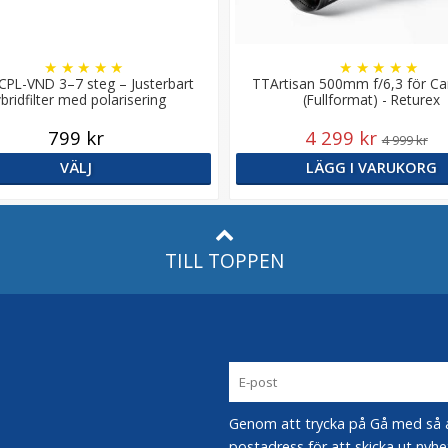
★
★
★
★
★
★
★
★
★
★
CPL-VND 3–7 steg – Justerbart
TTArtisan 500mm f/6,3 för C
bridfilter med polarisering
(Fullformat) - Returex
799 kr
4 299 kr
4 999 kr
VÄLJ
LÄGG I VARUKORG
TILL TOPPEN
Genom att trycka på Gå med så acc
postadress för att skicka ut nyhe