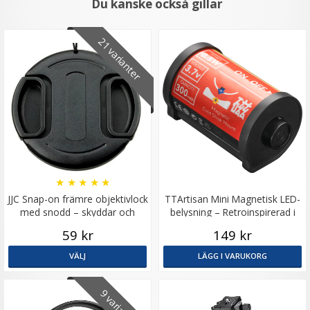
Du kanske också gillar
21 varianter
★
★
★
★
★
JJC Snap-on främre objektivlock
TTArtisan Mini Magnetisk LED-
med snodd – skyddar och
belysning – Retroinspirerad i
förenklar
form som en Filmrulle
59 kr
149 kr
VÄLJ
LÄGG I VARUKORG
9 varianter