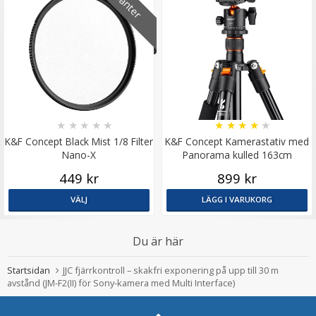
★
★
★
★
★
★
★
★
★
★
K&F Concept Black Mist 1/8 Filter
K&F Concept Kamerastativ med
Nano-X
Panorama kulled 163cm
449 kr
899 kr
VÄLJ
LÄGG I VARUKORG
Du är här
Startsidan
JJC fjärrkontroll – skakfri exponering på upp till 30 m
avstånd (JM-F2(II) för Sony-kamera med Multi Interface)