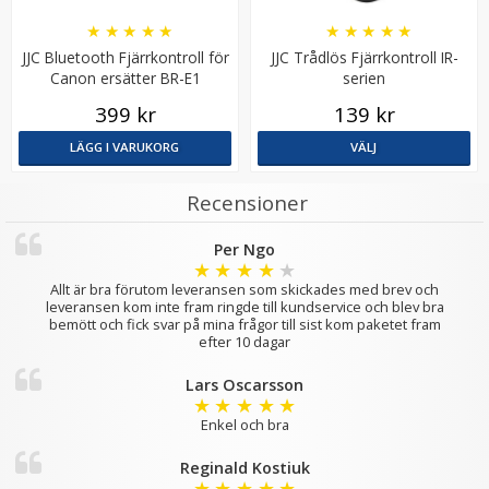
★
★
★
★
★
★
★
★
★
★
JJC Bluetooth Fjärrkontroll för
JJC Trådlös Fjärrkontroll IR-
Canon ersätter BR-E1
serien
399 kr
139 kr
LÄGG I VARUKORG
VÄLJ
Recensioner
Per Ngo
★
★
★
★
★
Allt är bra förutom leveransen som skickades med brev och
leveransen kom inte fram ringde till kundservice och blev bra
bemött och fick svar på mina frågor till sist kom paketet fram
efter 10 dagar
Lars Oscarsson
★
★
★
★
★
Enkel och bra
Reginald Kostiuk
★
★
★
★
★