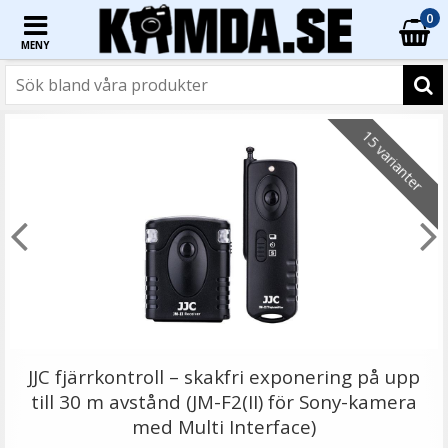
0
MENY
☓
- 44%
15 varianter
Slitstark handledsrem i nylon för kameror – färg väljs
slumpmässigt
JJC fjärrkontroll – skakfri exponering på upp
till 30 m avstånd (JM-F2(II) för Sony-kamera
med Multi Interface)