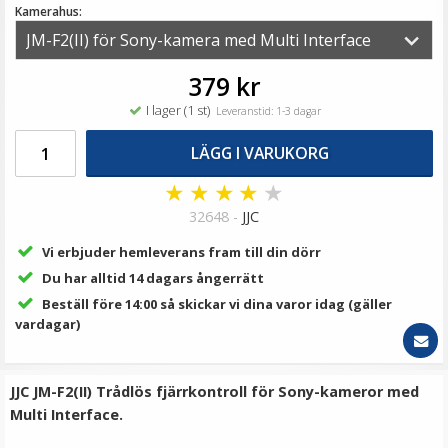
49 kr
Kamerahus:
89 kr
LÄGG I VARUKORG
379 kr
I lager (1 st)
Leveranstid: 1-3 dagar
LÄGG I VARUKORG
★
★
★
★
★
32648 -
JJC
Vi erbjuder hemleverans fram till din dörr
Du har alltid 14 dagars ångerrätt
Beställ före 14:00 så skickar vi dina varor idag (gäller
Svart bakgrund 2x2.4m för fotografering i
vardagar)
fotostudion av polyester
JJC JM-F2(II) Trådlös fjärrkontroll för Sony-kameror med
★
★
★
★
★
Multi Interface.
189 kr