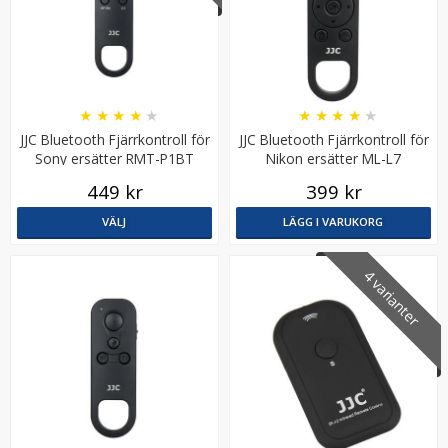
★
★
★
★
★
★
★
★
★
★
JJC Bluetooth Fjärrkontroll för
JJC Bluetooth Fjärrkontroll för
Sony ersätter RMT-P1BT
Nikon ersätter ML-L7
449 kr
399 kr
VÄLJ
LÄGG I VARUKORG
4 varianter