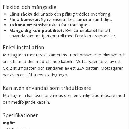
LÄGG I VARUKORG
Flexibel och mångsidig
Lång räckvidd:
Snabb och pålitlig trådlös överföring.
Flera kameror:
Synkronisera flera kameror samtidigt.
16 kanaler:
Minskar risken för störningar.
Mångsidig kompatibilitet:
Byt kamerakabel för att
använda samma fjärrkontroll med flera kameramodeller.
Enkel installation
Mottagaren monteras i kamerans tillbehörssko eller blixtsko och
ansluts med den medföljande kabeln. Mottagaren drivs av ett
CR-2-litiumbatteri och sändaren av ett 23A-batteri. Mottagaren
JJC GC-3 Gråkort 3i1-paket 13 x 10 cm
har även en 1/4-tums stativgänga.
Kan även användas som trådutlösare
Mottagaren kan även användas som en vanlig trådutlösare med
★
★
★
★
★
den medföljande kabeln.
139 kr
Specifikationer
LÄGG I VARUKORG
Ingår: