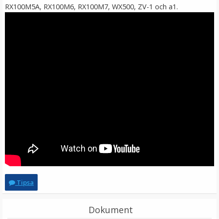
RX100M5A, RX100M6, RX100M7, WX500, ZV-1 och a1.
JJC SRB-F11 Avtryckarknapp - Silver med
bländarsymbol
★
★
★
★
★
99 kr
LÄGG I VARUKORG
Tipsa
Dokument