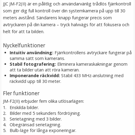
JJC JM-F2(II) är en pålitlig och användarvänlig trådlös fjärrkontroll
som ger dig full kontroll över din systemkamera på upp till 30
LÄGG I VARUKORG
meters avstånd. Sändarens knapp fungerar precis som
avtryckaren på din kamera – tryck halvvägs för att fokusera och
helt för att ta bilden.
Nyckelfunktioner
Intuitiv användning:
Fjärrkontrollens avtryckare fungerar på
samma sätt som kamerans.
Stabil fotografering:
Eliminera kameraskakningar genom
att ta bilder utan att röra kameran.
Imponerande räckvidd:
Stabil 433 MHz-anslutning med
räckvidd upp till 30 meter.
Jupio batteri AA LR06 4-pack
Fler funktioner
JM-F2(II) erbjuder fem olika utlösarlägen:
Enskilda bilder.
★
★
★
★
★
Bilder med 5 sekunders fördröjning.
Serietagning med 3 bilder.
49 kr
Obegränsad serietagning.
Bulb-läge för långa exponeringar.