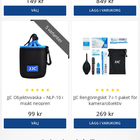
149 kr
849 kr
VÄLJ
LÄGG I VARUKORG
5 varianter
★
★
★
★
★
★
★
★
★
★
JJC Objektivväska – NLP-10 i
JJC Rengöringskit 7-i-1-paket för
mjukt neopren
kamera/objektiv
99 kr
269 kr
VÄLJ
LÄGG I VARUKORG