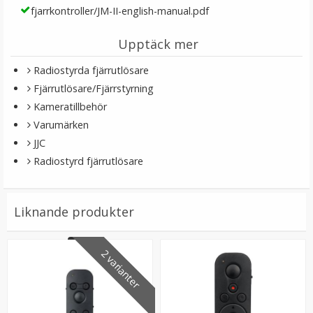
fjarrkontroller/JM-II-english-manual.pdf
Upptäck mer
Radiostyrda fjärrutlösare
Fjärrutlösare/Fjärrstyrning
Kameratillbehör
Varumärken
JJC
Radiostyrd fjärrutlösare
Liknande produkter
2 varianter