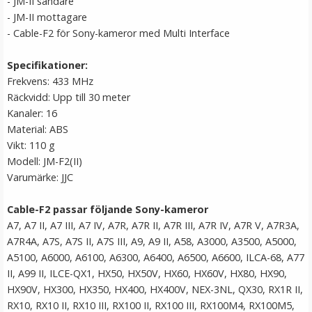
- JM-II sändare
- JM-II mottagare
- Cable-F2 för Sony-kameror med Multi Interface
Specifikationer:
Frekvens: 433 MHz
Räckvidd: Upp till 30 meter
Kanaler: 16
Material: ABS
Vikt: 110 g
JJC Deluxe avtryckarknapp - silver och blå
Modell: JM-F2(II)
Varumärke: JJC
Cable-F2 passar följande Sony-kameror
★
★
★
★
★
A7, A7 II, A7 III, A7 IV, A7R, A7R II, A7R III, A7R IV, A7R V, A7R3A,
A7R4A, A7S, A7S II, A7S III, A9, A9 II, A58, A3000, A3500, A5000,
99 kr
A5100, A6000, A6100, A6300, A6400, A6500, A6600, ILCA-68, A77
II, A99 II, ILCE-QX1, HX50, HX50V, HX60, HX60V, HX80, HX90,
LÄGG I VARUKORG
HX90V, HX300, HX350, HX400, HX400V, NEX-3NL, QX30, RX1R II,
RX10, RX10 II, RX10 III, RX100 II, RX100 III, RX100M4, RX100M5,