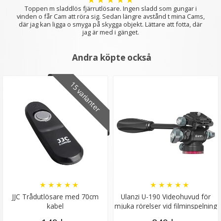
Toppen m sladdlös fjärrutlösare. Ingen sladd som gungar i
vinden o får Cam att röra sig. Sedan längre avstånd t mina Cams,
där jag kan ligga o smyga på skygga objekt. Lättare att fotta, där
jag är med i gänget.
Andra köpte också
15 varianter
★
★
★
★
★
★
★
★
★
★
JJC Trådutlösare med 70cm
Ulanzi U-190 Videohuvud för
kabel
mjuka rörelser vid filminspelning