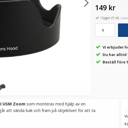
149 kr
I lager (5 st)
Levera
★
★
★
★
★
★
★
★
★
★
ny
JJC Motljusskydd för
Step Up Ring 30-30.5mm -
mm
Canon EF 40mm f/2.8 STM
Gör filtergängan större
Ca
motsvarar ES-52
179 kr
69 kr
Vi erbjuder h
LÄGG I VARUKORG
LÄGG I VARUKORG
Du har alltid
Beställ före 1
 II USM Zoom
som monteras med hjälp av en
år att vända bak och fram på objektivet för att ta
V
F