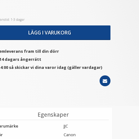
nstid: 1-3 dagar
★
★
★
★
★
JJC Motljusskydd för
JJC Motljusskydd för Sony
non RF 50mm f/1.8 STM
E 18-135mm f/3.5-5.6 OSS
LÄGG I VARUKORG
ersätter ES-65B
(ALC-SH153)
179 kr
199 kr
emleverans fram till din dörr
LÄGG I VARUKORG
LÄGG I VARUKORG
 14 dagars ångerrätt
4:00 så skickar vi dina varor idag (gäller vardagar)
Egenskaper
arumärke
JJC
ör
Canon