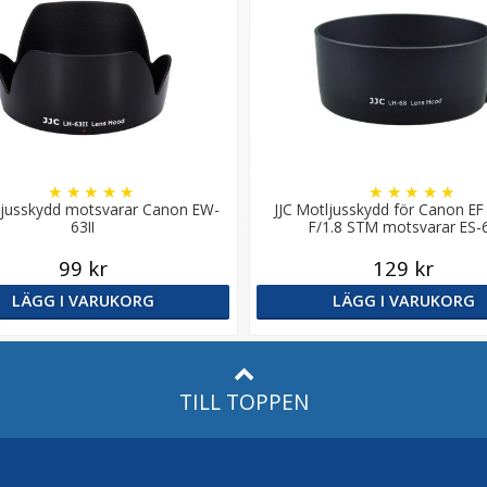
★
★
★
★
★
★
★
★
★
★
ljusskydd motsvarar Canon EW-
JJC Motljusskydd för Canon 
63II
F/1.8 STM motsvarar ES-
99 kr
129 kr
LÄGG I VARUKORG
LÄGG I VARUKORG
TILL TOPPEN