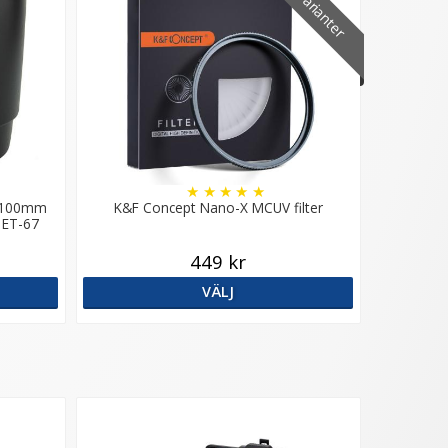
18 varianter
★
★
★
★
★
F 100mm
K&F Concept Nano-X MCUV filter
 ET-67
449 kr
VÄLJ