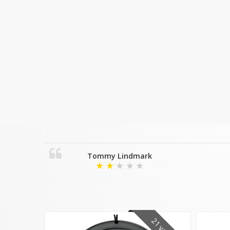
Tommy Lindmark
★
★
★
★
★