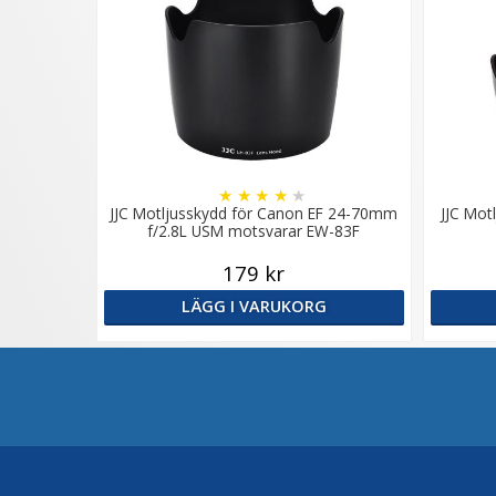
★
★
★
★
★
JJC Motljusskydd för Canon EF 24-70mm
JJC Mot
f/2.8L USM motsvarar EW-83F
179 kr
LÄGG I VARUKORG