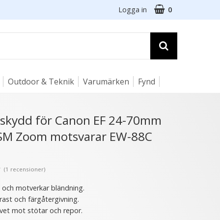
Logga in
0
Outdoor & Teknik
Varumärken
Fynd
☓
usskydd för Canon EF 24-70mm
 USM Zoom motsvarar EW-88C
★
(1 recensioner)
s och motverkar bländning.
rast och färgåtergivning.
vet mot stötar och repor.