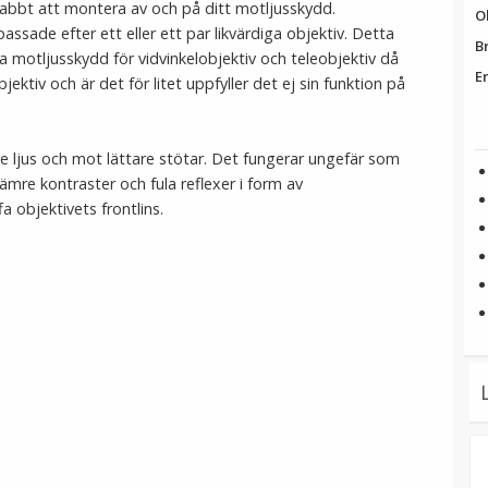
nabbt att montera av och på ditt motljusskydd.
O
sade efter ett eller ett par likvärdiga objektiv. Detta
B
 motljusskydd för vidvinkelobjektiv och teleobjektiv då
E
jektiv och är det för litet uppfyller det ej sin funktion på
e ljus och mot lättare stötar. Det fungerar ungefär som
ämre kontraster och fula reflexer i form av
fa objektivets frontlins.