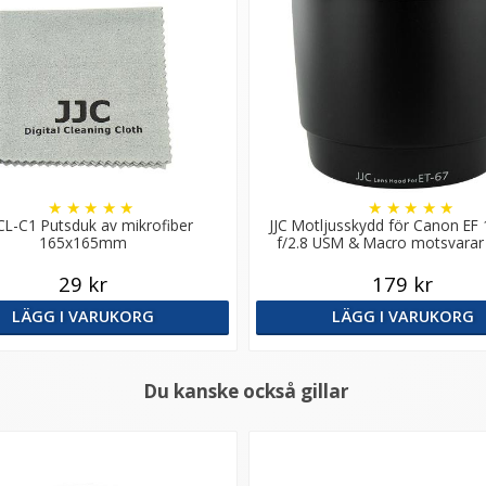
★
★
★
★
★
★
★
★
★
★
 CL-C1 Putsduk av mikrofiber
JJC Motljusskydd för Canon E
165x165mm
f/2.8 USM & Macro motsvarar
29 kr
179 kr
LÄGG I VARUKORG
LÄGG I VARUKORG
Du kanske också gillar