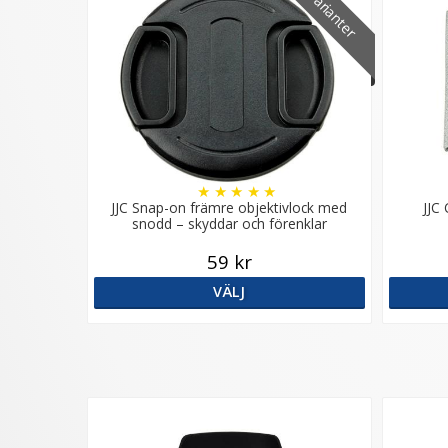
21 varianter
★
★
★
★
★
JJC Snap-on främre objektivlock med
JJC
snodd – skyddar och förenklar
59 kr
VÄLJ