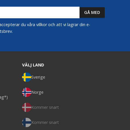
epterar du våra villkor och att vi lagrar din e-
tsbrev.
VÄLJ LAND
Sverige
Norge
dag*)
Kommer snart
Kommer snart