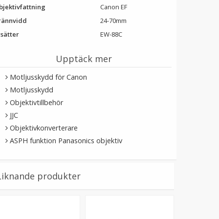
bjektivfattning
Canon EF
rännvidd
24-70mm
rsätter
EW-88C
Upptäck mer
Motljusskydd för Canon
Motljusskydd
Objektivtillbehör
JJC
Objektivkonverterare
ASPH funktion Panasonics objektiv
Liknande produkter