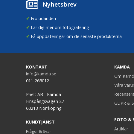
Nyhetsbrev
✔
Erbjudanden
✔
Lär dig mer om fotografering
✔
Få uppdateringar om de senaste produkterna
KONTAKT
KAMDA
info@kamda.se
Om Kamd
011-265012
Våra var
Recenser
Phelt AB - Kamda
Finspångsvägen 27
GDPR & S
60213 Norrköping
FOTO & 
KUNDTJÄNST
Artiklar
Frågor & Svar