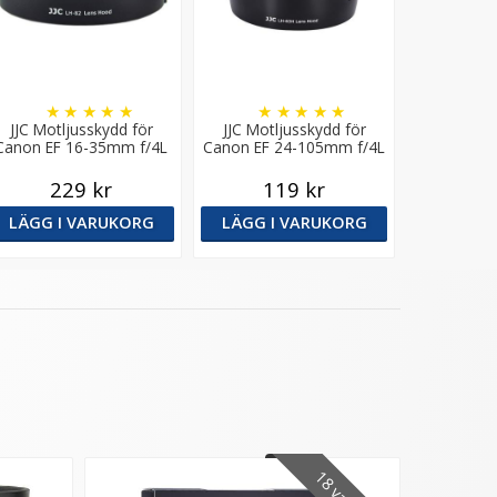
★
★
★
★
★
★
★
★
★
★
JJC Motljusskydd för
JJC Motljusskydd för
Canon EF 16-35mm f/4L
Canon EF 24-105mm f/4L
IS USM motsvarar EW-82
IS USM motsvarar EW-83H
229 kr
119 kr
LÄGG I VARUKORG
LÄGG I VARUKORG