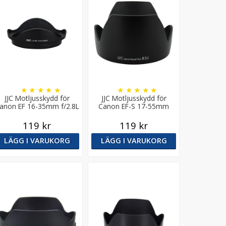
★
★
★
★
★
★
★
★
★
★
JJC Motljusskydd för
JJC Motljusskydd för
anon EF 16-35mm f/2.8L
Canon EF-S 17-55mm
II USM motsvarar EW-88
F2.8 IS USM motsvarar
EW-83J
119 kr
119 kr
LÄGG I VARUKORG
LÄGG I VARUKORG