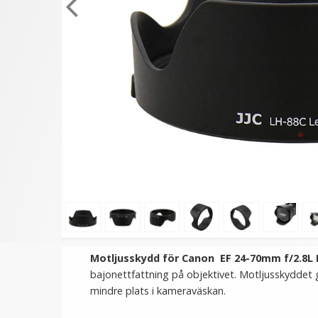
★
★
★
★
★
★
★
★
★
★
JJC Motljusskydd för
JJC Motljusskydd för So
Canon EF 24-85mm f/3.5-
DT 18-55mm & 18-70
4.5 USM motsvarar EW-73II
(ALC-SH108)
119 kr
149 kr
LÄGG I VARUKORG
LÄGG I VARUKORG
Motljusskydd för Canon EF 24-70mm f/2.8L
bajonettfattning på objektivet. Motljusskyddet g
mindre plats i kameraväskan.