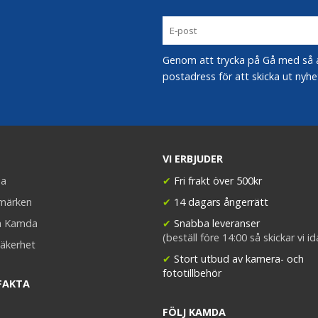
Genom att trycka på Gå med så acc
postadress för att skicka ut nyhe
VI ERBJUDER
a
✔
Fri frakt över 500kr
umärken
✔
14 dagars ångerrätt
a Kamda
✔
Snabba leveranser
(beställ före 14:00 så skickar vi i
äkerhet
✔
Stort utbud av kamera- och
fototillbehör
FAKTA
FÖLJ KAMDA