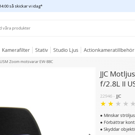
14:00 så skickar vi idag*
Kamerafilter
Stativ
Studio Ljus
Actionkameratillbehör
 II USM Zoom motsvarar EW-88C
JJC Motlj
f/2.8L II
22946 -
JJC
★
★
★
★
● Minskar strölju
● Förbättrar kont
● Skyddar objekti