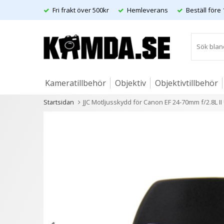
Fri frakt över 500kr
Hemleverans
Beställ före 
Kameratillbehör
Objektiv
Objektivtillbehör
Startsidan
JJC Motljusskydd för Canon EF 24-70mm f/2.8L
Artiklar
Andra kunder köpte även