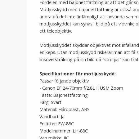
Fördelen med bajonettfattning är att det går s
Motljusskydd med bajonettfattning är också anpas
är bra då det inte är lämpligt att använda samma
motljusskyddet kan synas i bild på ett vidvinkelob
ett teleobjektiv.
Motljusskyddet skyddar objektivet mot infalland
en keps. Utan motljusskydd riskerar man att få s
linsöverstrålning på sin bild då "ströljus" kan träf
Specifikationer för motljusskydd:
Passar följande objektiv:
- Canon EF 24-70mm f/2.8L II USM Zoom
Fäste: Bajonettfattning
Färg: Svart
Material: Hårdplast, ABS
Vändbart: Ja
Ersätter: EW-88C
Modellnummer: LH-88C
Varumärke: JJC