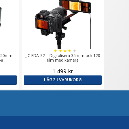
★
★
★
★
★
EF 50mm
JJC FDA-S2 – Digitalisera 35 mm och 120
68
film med kamera
1 499 kr
LÄGG I VARUKORG