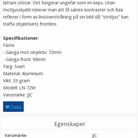
lättare stötar. Det fungerar ungefär som en keps. Utan
LÄGG I VARUKORG
motljusskydd riskerar man att få sämre kontraster och fula
reflexer i form av linsöverstrålning på sin bild då "ströljus" kan
träffa objektivets frontlins.
Specifikationer:
Fäste
- Gänga mot objektiv: 72mm
- Gänga front: 95mm
Färg: Svart
Material: Aluminium
Vikt: 33 gram
Step Up Ring 49-67mm - Gör filtergängan större
Modell: LN-72W
Varumärke: JJC
Tipsa
69 kr
Egenskaper
LÄGG I VARUKORG
Varumärke
JJC