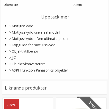
Diameter
72mm
Upptäck mer
Motljusskydd
Motljusskydd universal modell
Motljusskydd - Den ultimata guiden
Köpguide för motljusskydd
Objektivtillbehör
JJC Motljusskydd motsvarar Canon EW-73B
JJC
Objektivkonverterare
ASPH funktion Panasonics objektiv
★
★
★
★
★
Liknande produkter
119 kr
LÄGG I VARUKORG
3 varianter
- 38%