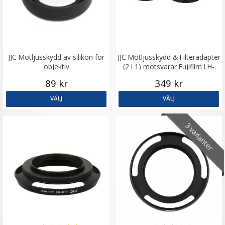
JJC Motljusskydd av silikon för
JJC Motljusskydd & Filteradapter
objektiv
(2 i 1) motsvarar Fujifilm LH-
X100 & AR-X100
89 kr
349 kr
VÄLJ
VÄLJ
3 varianter