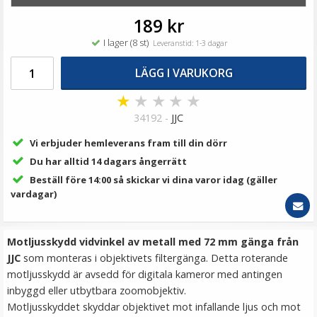
89 kr
189 kr
LÄGG I VARUKORG
I lager (8 st)
Leveranstid: 1-3 dagar
LÄGG I VARUKORG
★
★
★
★
★
34192 -
JJC
Vi erbjuder hemleverans fram till din dörr
Du har alltid 14 dagars ångerrätt
Beställ före 14:00 så skickar vi dina varor idag (gäller
vardagar)
Step Up Ring 49-55mm - Gör filtergängan större
Motljusskydd vidvinkel av metall med 72 mm gänga från
JJC
som monteras i objektivets filtergänga. Detta roterande
motljusskydd är avsedd för digitala kameror med antingen
inbyggd eller utbytbara zoomobjektiv.
69 kr
Motljusskyddet skyddar objektivet mot infallande ljus och mot