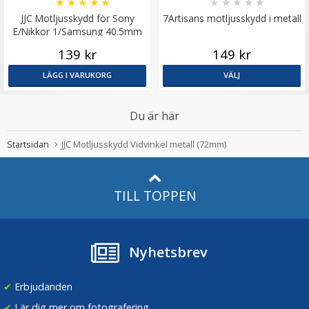
★
★
★
★
★
★
★
★
★
★
JJC Motljusskydd för Sony
7Artisans motljusskydd i metall
E/Nikkor 1/Samsung 40.5mm
139 kr
149 kr
LÄGG I VARUKORG
VÄLJ
Du är här
Startsidan
JJC Motljusskydd Vidvinkel metall (72mm)
TILL TOPPEN
Nyhetsbrev
✔
Erbjudanden
✔
Lär dig mer om fotografering