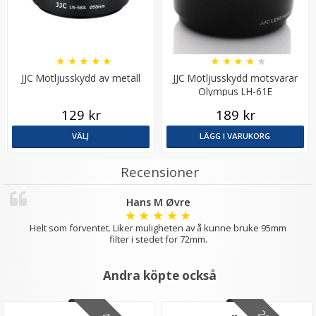
★
★
★
★
★
★
★
★
★
★
JJC Motljusskydd av metall
JJC Motljusskydd motsvarar
Olympus LH-61E
129 kr
189 kr
Step Up Ring 52-55mm - Gör filtergängan större
VÄLJ
LÄGG I VARUKORG
Recensioner
★
★
★
★
★
Hans M Øvre
69 kr
★
★
★
★
★
Helt som forventet. Liker muligheten av å kunne bruke 95mm
filter i stedet for 72mm.
LÄGG I VARUKORG
Andra köpte också