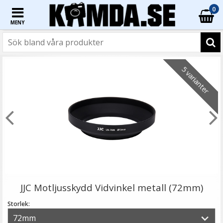
0
MENY
☓
5 varianter
JJC Motljusskydd Vidvinkel - Silikon 55mm
JJC Motljusskydd Vidvinkel metall (72mm)
Storlek: