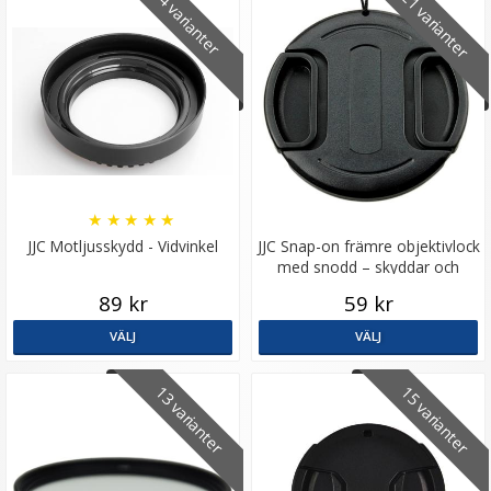
21 varianter
4 varianter
★
★
★
★
★
JJC Motljusskydd - Vidvinkel
JJC Snap-on främre objektivlock
med snodd – skyddar och
förenklar
89 kr
59 kr
VÄLJ
VÄLJ
13 varianter
15 varianter