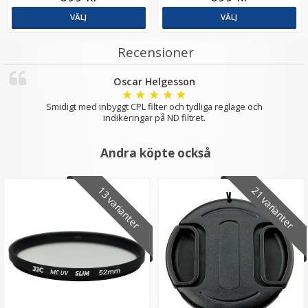
VÄLJ
VÄLJ
Recensioner
Oscar Helgesson
★
★
★
★
★
Smidigt med inbyggt CPL filter och tydliga reglage och
indikeringar på ND filtret.
Andra köpte också
13 varianter
21 varianter