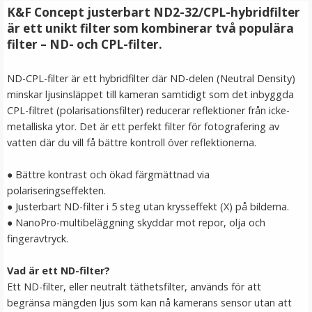
K&F Concept justerbart ND2-32/CPL-hybridfilter
LÄGG I VARUKORG
är ett unikt filter som kombinerar två populära
filter – ND- och CPL-filter.
ND-CPL-filter är ett hybridfilter där ND-delen (Neutral Density)
minskar ljusinsläppet till kameran samtidigt som det inbyggda
CPL-filtret (polarisationsfilter) reducerar reflektioner från icke-
metalliska ytor. Det är ett perfekt filter för fotografering av
vatten där du vill få bättre kontroll över reflektionerna.
● Bättre kontrast och ökad färgmättnad via
JJC Automatiskt främre objektivlock för Ricoh GR IIIx
polariseringseffekten.
● Justerbart ND-filter i 5 steg utan krysseffekt (X) på bilderna.
● NanoPro-multibeläggning skyddar mot repor, olja och
fingeravtryck.
★
★
★
★
★
Vad är ett ND-filter?
189 kr
Ett ND-filter, eller neutralt täthetsfilter, används för att
begränsa mängden ljus som kan nå kamerans sensor utan att
LÄGG I VARUKORG