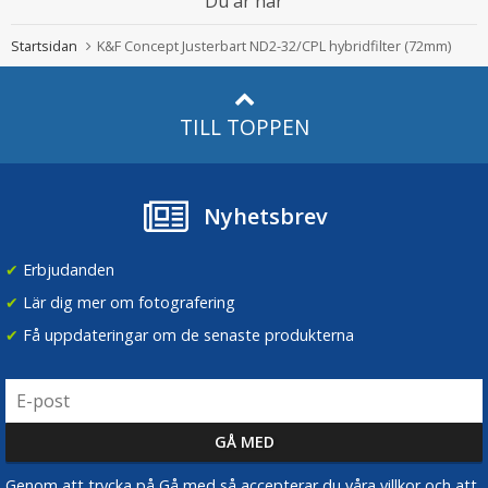
Du är här
Startsidan
K&F Concept Justerbart ND2-32/CPL hybridfilter (72mm)
TILL TOPPEN
Nyhetsbrev
✔
Erbjudanden
✔
Lär dig mer om fotografering
✔
Få uppdateringar om de senaste produkterna
Genom att trycka på Gå med så accepterar du våra villkor och att