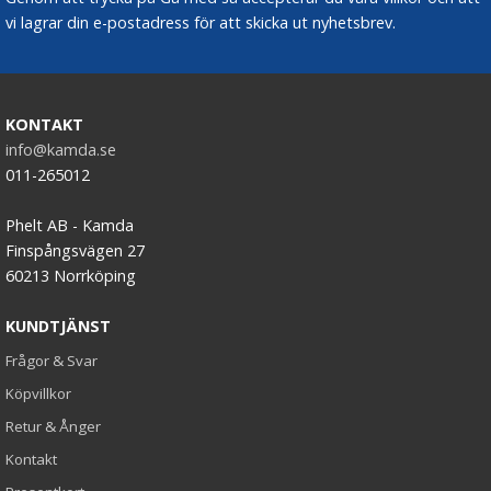
vi lagrar din e-postadress för att skicka ut nyhetsbrev.
KONTAKT
info@kamda.se
011-265012
Phelt AB - Kamda
Finspångsvägen 27
60213 Norrköping
KUNDTJÄNST
Frågor & Svar
Köpvillkor
Retur & Ånger
Kontakt