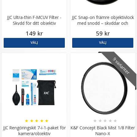
JJC Ultra-thin F-MCUV Filter -
JJC Snap-on främre objektivlock
Skydd för ditt objektiv
med snodd – skyddar och
förenklar
149 kr
59 kr
VÄLJ
VÄLJ
9 varianter
★
★
★
★
★
★
★
★
★
★
JJC Rengöringskit 7-i-1-paket för
K&F Concept Black Mist 1/8 Filter
kamera/objektiv
Nano-X