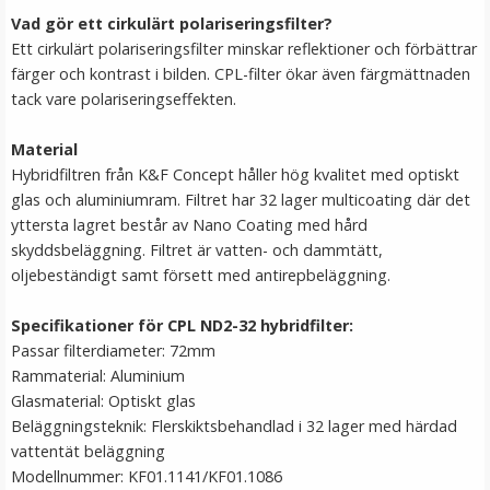
Vad gör ett cirkulärt polariseringsfilter?
Ett cirkulärt polariseringsfilter minskar reflektioner och förbättrar
färger och kontrast i bilden. CPL-filter ökar även färgmättnaden
tack vare polariseringseffekten.
Material
Hybridfiltren från K&F Concept håller hög kvalitet med optiskt
glas och aluminiumram. Filtret har 32 lager multicoating där det
JJC Automatiskt främre objektivlock för Ricoh GR III
yttersta lagret består av Nano Coating med hård
skyddsbeläggning. Filtret är vatten- och dammtätt,
oljebeständigt samt försett med antirepbeläggning.
★
★
★
★
★
Specifikationer för CPL ND2-32 hybridfilter:
Passar filterdiameter: 72mm
189 kr
Rammaterial: Aluminium
Glasmaterial: Optiskt glas
LÄGG I VARUKORG
Beläggningsteknik: Flerskiktsbehandlad i 32 lager med härdad
vattentät beläggning
Modellnummer: KF01.1141/KF01.1086