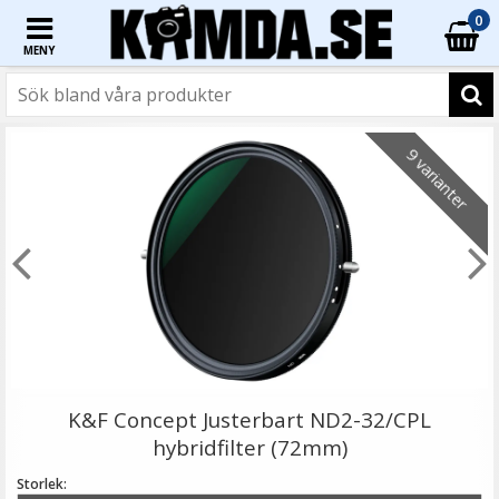
0
MENY
☓
9 varianter
Step Up Ring 67-77mm - Gör filtergängan större
K&F Concept Justerbart ND2-32/CPL
hybridfilter (72mm)
Storlek: