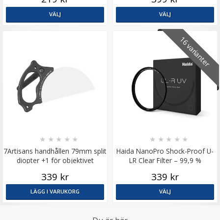
VÄLJ
VÄLJ
16 varianter
★
★
★
★
★
★
★
★
★
★
7Artisans handhållen 79mm split
Haida NanoPro Shock-Proof U-
diopter +1 för objektivet
LR Clear Filter – 99,9 %
ljusöverföring
339 kr
339 kr
LÄGG I VARUKORG
VÄLJ