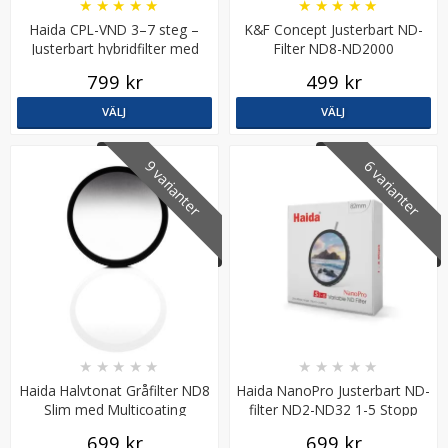
★
★
★
★
★
★
★
★
★
★
Haida CPL-VND 3–7 steg –
K&F Concept Justerbart ND-
Justerbart hybridfilter med
Filter ND8-ND2000
polarisering
799 kr
499 kr
VÄLJ
VÄLJ
9 varianter
6 varianter
★
★
★
★
★
★
★
★
★
★
Haida Halvtonat Gråfilter ND8
Haida NanoPro Justerbart ND-
Slim med Multicoating
filter ND2-ND32 1-5 Stopp
699 kr
699 kr