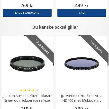
269 kr
449 kr
LÄGG I VARUKORG
VÄLJ
Du kanske också gillar
13 varianter
8 varianter
★
★
★
★
★
JJC Ultra Slim CPL-filter – Klarare
JJC Variabelt ND-filter ND2-
färger och reducerade reflexer
ND400 med Multicoating
219 kr
399 kr