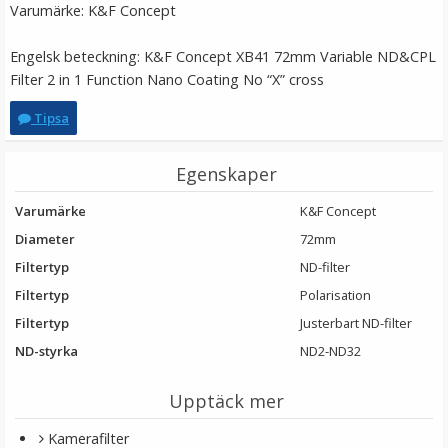
Varumärke: K&F Concept
Engelsk beteckning: K&F Concept XB41 72mm Variable ND&CPL
Filter 2 in 1 Function Nano Coating No “X” cross
Tipsa
Step Down Ring 82-77mm - Gör filtergängan mindre
Egenskaper
Varumärke
K&F Concept
Diameter
72mm
★
★
★
★
★
Filtertyp
ND-filter
Filtertyp
Polarisation
79 kr
Filtertyp
Justerbart ND-filter
LÄGG I VARUKORG
ND-styrka
ND2-ND32
Upptäck mer
Kamerafilter