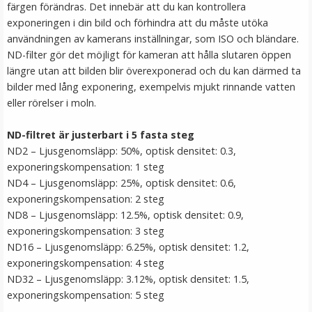
färgen förändras. Det innebär att du kan kontrollera
exponeringen i din bild och förhindra att du måste utöka
användningen av kamerans inställningar, som ISO och bländare.
ND-filter gör det möjligt för kameran att hålla slutaren öppen
längre utan att bilden blir överexponerad och du kan därmed ta
bilder med lång exponering, exempelvis mjukt rinnande vatten
eller rörelser i moln.
ND-filtret är justerbart i 5 fasta steg
ND2 – Ljusgenomsläpp: 50%, optisk densitet: 0.3,
Step Up Ring 52-58mm - Gör filtergängan större
exponeringskompensation: 1 steg
ND4 – Ljusgenomsläpp: 25%, optisk densitet: 0.6,
exponeringskompensation: 2 steg
ND8 – Ljusgenomsläpp: 12.5%, optisk densitet: 0.9,
★
★
★
★
★
exponeringskompensation: 3 steg
ND16 – Ljusgenomsläpp: 6.25%, optisk densitet: 1.2,
69 kr
exponeringskompensation: 4 steg
ND32 – Ljusgenomsläpp: 3.12%, optisk densitet: 1.5,
LÄGG I VARUKORG
exponeringskompensation: 5 steg