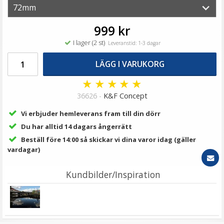
69 kr
LÄGG I VARUKORG
999 kr
I lager (2 st)
Leveranstid: 1-3 dagar
LÄGG I VARUKORG
★
★
★
★
★
36626 -
K&F Concept
Vi erbjuder hemleverans fram till din dörr
Du har alltid 14 dagars ångerrätt
Beställ före 14:00 så skickar vi dina varor idag (gäller
Step Up Ring 77-82mm - Gör filtergängan större
vardagar)
Kundbilder/Inspiration
★
★
★
★
★
79 kr