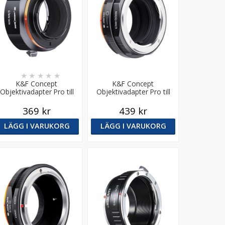
★
★
★
★
★
K&F Concept
K&F Concept
Objektivadapter Pro till
Objektivadapter Pro till
ikon G objektiv för Micro
Nikon G objektiv för Micro
4/3 kamerahus
4/3 kamerahus
369 kr
439 kr
LÄGG I VARUKORG
LÄGG I VARUKORG