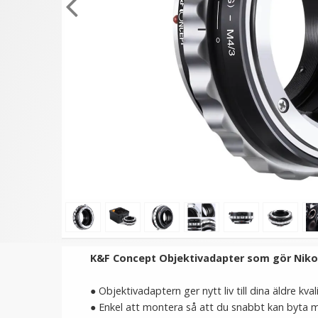
★
★
★
★
★
★
★
★
★
★
Step Up Ring 49-67mm -
JJC Objektivlock vridbar
Gör filtergängan större
för Canon PowerShot V
69 kr
149 kr
LÄGG I VARUKORG
LÄGG I VARUKORG
K&F Concept Objektivadapter som gör Nikon
● Objektivadaptern ger nytt liv till dina äldre kval
● Enkel att montera så att du snabbt kan byta me