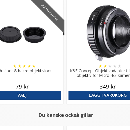
22 varianter
★
★
★
★
★
★
★
★
★
★
Huslock & bakre objektivlock
K&F Concept Objektivadapter til
objektiv för Micro 4/3 kame
79 kr
349 kr
VÄLJ
LÄGG I VARUKORG
Du kanske också gillar