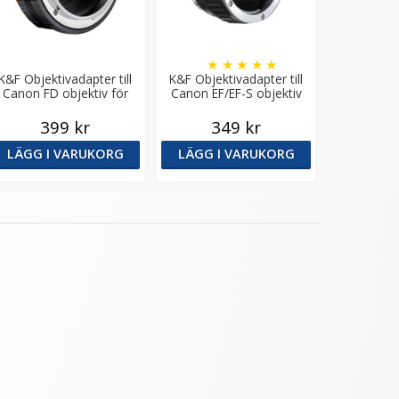
★
★
★
★
★
K&F Objektivadapter till
K&F Objektivadapter till
Canon FD objektiv för
Canon EF/EF-S objektiv
Micro 4/3 kamerahus
för Micro 4/3 kamerahus
399 kr
349 kr
LÄGG I VARUKORG
LÄGG I VARUKORG