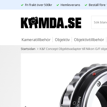
Fri frakt över 500kr
Hemleverans
Beställ före 
Kameratillbehör
Objektiv
Objektivtillbehör
Startsidan
K&F Concept Objektivadapter till Nikon G/F obj
Artiklar
Andra kunder köpte även