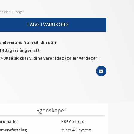
nstid: 1-3 dagar
★
★
★
★
★
★
★
★
★
★
LÄGG I VARUKORG
tep Up Ring 52-58mm -
JJC Deluxe avtryckarknapp
Gör filtergängan större
- Guld & Blå
69 kr
99 kr
emleverans fram till din dörr
 14 dagars ångerrätt
LÄGG I VARUKORG
LÄGG I VARUKORG
4:00 så skickar vi dina varor idag (gäller vardagar)
Egenskaper
arumärke
K&F Concept
amerafattning
Micro 4/3 system