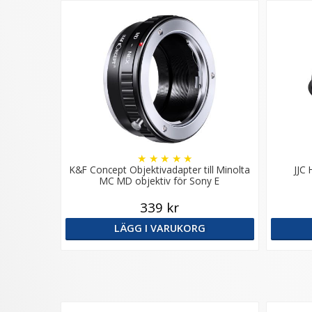
★
★
★
★
★
K&F Concept Objektivadapter till Minolta
JJC 
MC MD objektiv för Sony E
339 kr
LÄGG I VARUKORG