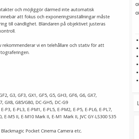
O
ntakter och möjliggör därmed inte automatisk
O
innebär att fokus och exponeringsinställningar måste
ing till oändlighet. Bländaren på objektivet justeras
kontroll.
rekommenderar vi en telehållare och stativ för att
otograferingen.
GF2, G3, GF3, GX1, GF5, G5, GH3, GF6, G6, GX7,
G7, GX8, G85/G80, DC-GH5, DC-G9
 E-P3, E-PL3, E-PM1, E-PL5, E-PM2, E-P5, E-PL6, E-PL7,
E-M5 II, E-M10 Mark II, E-M1 Mark II, JVC GY-LS300 S35
, Blackmagic Pocket Cinema Camera etc.