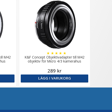
★
★
★
★
★
ill M42
K&F Concept Objektivadapter till M42
ahus
objektiv för Micro 4/3 kamerahus
289 kr
LÄGG I VARUKORG