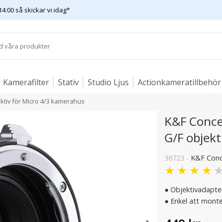
14:00 så skickar vi idag*
Kamerafilter
Stativ
Studio Ljus
Actionkameratillbehör
ektiv för Micro 4/3 kamerahus
K&F Concep
G/F objekt
36723 -
K&F Con
★
★
★
★
● Objektivadaptern
● Enkel att monte