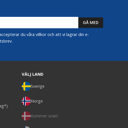
epterar du våra villkor och att vi lagrar din e-
tsbrev.
VÄLJ LAND
Sverige
Norge
dag*)
Kommer snart