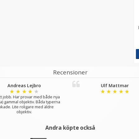
Recensioner
Andreas Lejbro
Ulf Mattmar
★
★
★
★
★
★
★
★
★
★
tt jobb. Har provar med både nya
ala) gammal objektiv. Båda typerna
kade. Lite roligare med äldre
objektiv.
Andra köpte också