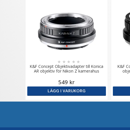
★
★
★
★
★
K&F Concept Objektivadapter till Konica
K&F Co
AR objektiv för Nikon Z kamerahus
obj
549 kr
LÄGG I VARUKORG