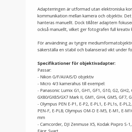
Adapterringen är utformad utan elektroniska ko
kommunikation mellan kamera och objektiv. Det 
hanteras manuellt. Dock tillåter adaptern fokuser
också manuellt, vilket ger fotografen full kreativ 
För användning av tyngre mediumformatobjektiv 
säkerställa en stabil och balanserad vikt under f
Specifikationer för objektivadapter:
Passar:
- Nikon G/F/AI/AIS/D objektiv
- Micro 4/3 kamerahus till exempel:
- Panasonic Lumix G1, GH1, GF1, G10, G2, GH2, 
GX80/GX85/GX7 Mark II, GM1, GH4, GM5, GF7, 
- Olympus PEN E-P1, E-P2, E-PL1, E-PL1s, E-PL2,
PEN-F, E-PL8; Olympus OM-D E-M5, E-M1, E-M10, 
mm
- Camcorder, DJI Zenmuse X5, Kodak Pixpro S-1
Färg: Svart