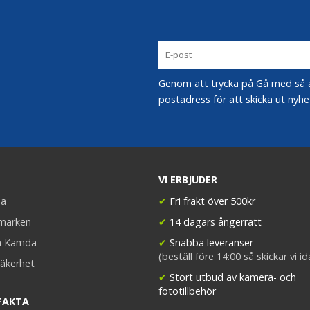
Genom att trycka på Gå med så acc
postadress för att skicka ut nyhe
VI ERBJUDER
a
✔
Fri frakt över 500kr
umärken
✔
14 dagars ångerrätt
a Kamda
✔
Snabba leveranser
(beställ före 14:00 så skickar vi i
äkerhet
✔
Stort utbud av kamera- och
fototillbehör
FAKTA