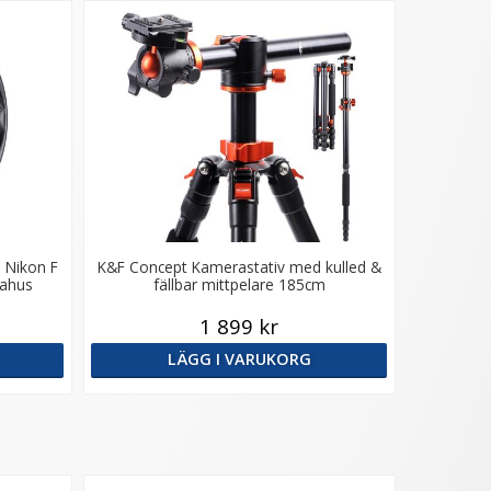
l Nikon F
K&F Concept Kamerastativ med kulled &
rahus
fällbar mittpelare 185cm
1 899 kr
LÄGG I VARUKORG