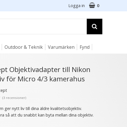
Logga in
0
Outdoor & Teknik
Varumärken
Fynd
☓
t Objektivadapter till Nikon
iv för Micro 4/3 kamerahus
cept
★
(3 recensioner)
 ger nytt liv till dina äldre kvalitetsobjektiv.
ra så att du snabbt kan byta mellan dina objektiv.