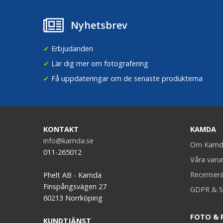
Nyhetsbrev
✔
Erbjudanden
✔
Lär dig mer om fotografering
✔
Få uppdateringar om de senaste produkterna
KONTAKT
KAMDA
info@kamda.se
Om Kamd
011-265012
Våra var
Recenser
Phelt AB - Kamda
Finspångsvägen 27
GDPR & S
60213 Norrköping
FOTO & 
KUNDTJÄNST