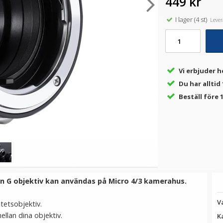
449 kr
I lager (4 st)
Levera
★
★
★
★
★
★
★
★
★
★
t
Step Up Ring 58-62mm -
Step Up Ring 55-58mm -
S
10
Gör filtergängan större
Gör filtergängan större
79 kr
69 kr
Vi erbjuder h
Du har alltid
LÄGG I VARUKORG
LÄGG I VARUKORG
Beställ före 1
 G objektiv kan användas på Micro 4/3 kamerahus.
V
itetsobjektiv.
llan dina objektiv.
K