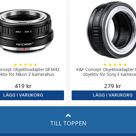
★
★
★
★
★
★
★
★
★
★
ncept Objektivadapter till M42
K&F Concept Objektivadapter t
ektiv för Nikon Z kamerahus
objektiv för Sony E kamer
419 kr
279 kr
LÄGG I VARUKORG
LÄGG I VARUKORG
TILL TOPPEN