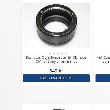
★
★
★
★
★
Kiwifotos Objektivadapter till Olympus
K&F Conc
OM för Sony E kamerahus
obje
349 kr
LÄGG I VARUKORG