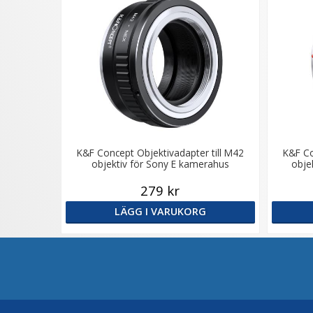
K&F Concept Objektivadapter till M42
K&F Co
objektiv för Sony E kamerahus
obje
279 kr
LÄGG I VARUKORG