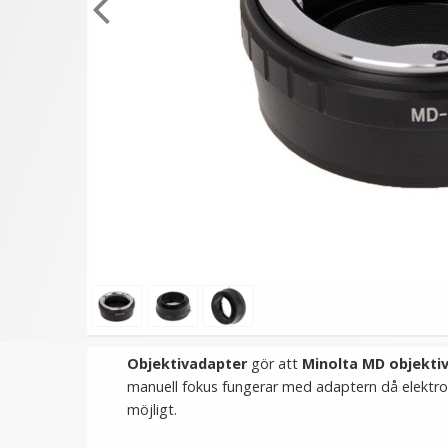
★
★
★
★
★
★
★
★
★
★
Kiwifotos Objektivadapter
ENKAY 360 graders
till Canon EF för Pentax Q
mobilhållare som fästes
kamerahus
bilens ventilationsgalle
169 kr
59 kr
369 kr
109 kr
LÄGG I VARUKORG
LÄGG I VARUKORG
Objektivadapter
gör att
Minolta MD objekti
manuell fokus fungerar med adaptern då elektron
möjligt.