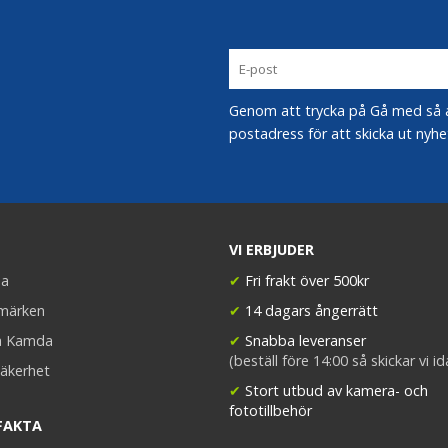
Genom att trycka på Gå med så acc
postadress för att skicka ut nyhe
VI ERBJUDER
a
✔
Fri frakt över 500kr
umärken
✔
14 dagars ångerrätt
a Kamda
✔
Snabba leveranser
(beställ före 14:00 så skickar vi i
äkerhet
✔
Stort utbud av kamera- och
fototillbehör
FAKTA