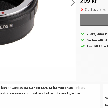
299 kr
Slut i lager
(Prel. 
★
★
★
★
★
★
★
★
★
★
Step Up Ring 67-72mm -
Rolanpro objektivskydd för
J
 i
Gör filtergängan större
Canon RF Telekonverter
r
1.4x
69 kr
149 kr
Vi erbjuder h
Du har alltid
LÄGG I VARUKORG
LÄGG I VARUKORG
Beställ före 1
v
kan användas på
Canon EOS M kamerahus
. Enbart
isk kommunikation saknas.Fokus till oändlighet är
V
K