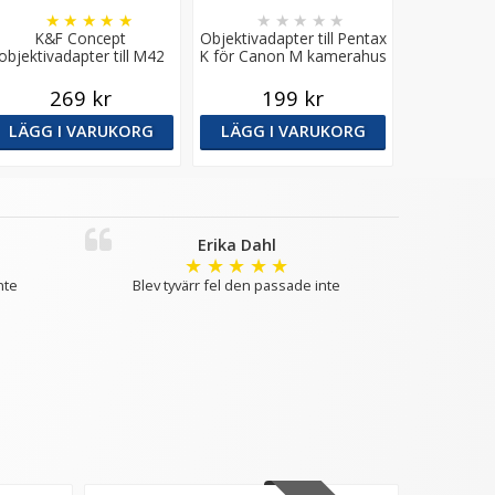
★
★
★
★
★
★
★
★
★
★
K&F Concept
Objektivadapter till Pentax
objektivadapter till M42
K för Canon M kamerahus
objektiv för Canon M
kamerahus
269 kr
199 kr
LÄGG I VARUKORG
LÄGG I VARUKORG
Erika Dahl
★
★
★
★
★
nte
Blev tyvärr fel den passade inte