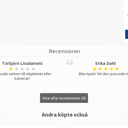
Recensioner
Torbjörn Lissdaniels
Erika Dahl
★
★
★
★
★
★
★
★
★
★
ade varken till objektivet eller
Blev tyvärr fel den passade i
kameran
Visa alla recensioner (5)
Andra köpte också