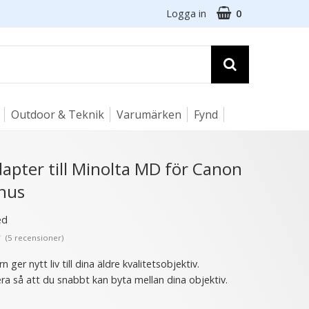
Logga in
0
Outdoor & Teknik
Varumärken
Fynd
☓
apter till Minolta MD för Canon
hus
2 varianter
ed
- 33%
★
(5 recensioner)
 ger nytt liv till dina äldre kvalitetsobjektiv.
ra så att du snabbt kan byta mellan dina objektiv.