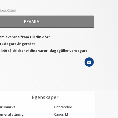
i lager: Okänt)
★
★
★
★
★
★
★
★
★
★
BEVAKA
JC Deluxe avtryckarknapp
Puluz L-bracket för Sony
- Röd & Svart
A7R/A7/A7S
99 kr
199 kr
emleverans fram till din dörr
299 kr
 14 dagars ångerrätt
LÄGG I VARUKORG
VÄLJ
4:00 så skickar vi dina varor idag (gäller vardagar)
Egenskaper
arumärke
Unbranded
amerafattning
Canon M