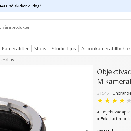
14:00 så skickar vi idag*
Kamerafilter
Stativ
Studio Ljus
Actionkameratillbehör
amerahus
Objektivad
M kamera
31545 -
Unbrand
★
★
★
★
● Objektivadaptern
● Enkel att monte