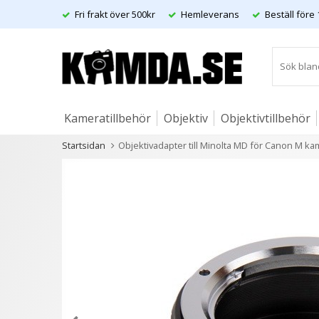
Fri frakt över 500kr
Hemleverans
Beställ före 
Kameratillbehör
Objektiv
Objektivtillbehör
Startsidan
Objektivadapter till Minolta MD för Canon M k
Artiklar
Andra kunder köpte även
- 54%
- 45%