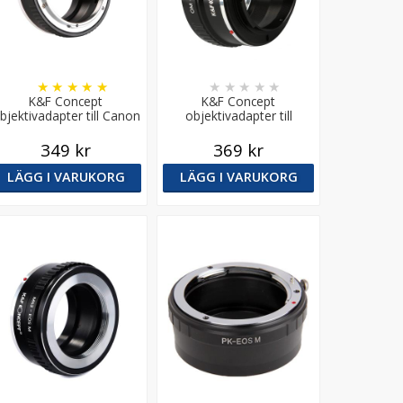
★
★
★
★
★
★
★
★
★
★
K&F Concept
K&F Concept
bjektivadapter till Canon
objektivadapter till
FD objektiv för Canon M
Olympus OM objektiv för
kamera
Canon M kamerahus
349 kr
369 kr
LÄGG I VARUKORG
LÄGG I VARUKORG