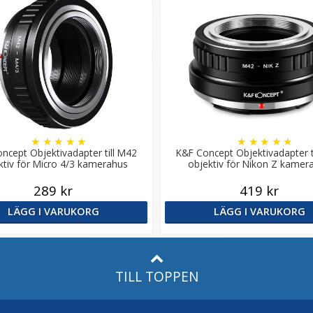
★
★
★
★
★
★
★
★
★
★
ncept Objektivadapter till M42
K&F Concept Objektivadapter t
ktiv för Micro 4/3 kamerahus
objektiv för Nikon Z kamer
289 kr
419 kr
LÄGG I VARUKORG
LÄGG I VARUKORG
TILL TOPPEN