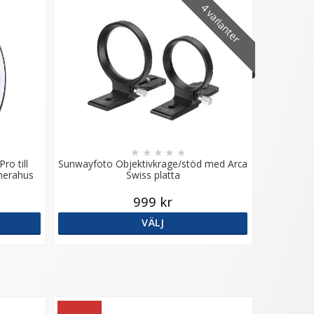
4 varianter
★
★
★
★
★
ro till
Sunwayfoto Objektivkrage/stöd med Arca
amerahus
Swiss platta
999 kr
VÄLJ