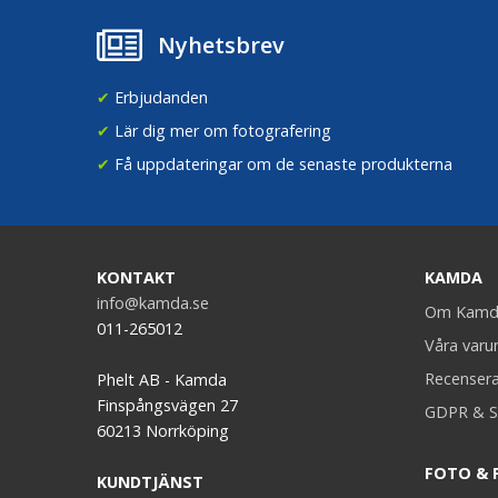
Nyhetsbrev
✔
Erbjudanden
✔
Lär dig mer om fotografering
✔
Få uppdateringar om de senaste produkterna
KONTAKT
KAMDA
info@kamda.se
Om Kamd
011-265012
Våra var
Recenser
Phelt AB - Kamda
Finspångsvägen 27
GDPR & S
60213 Norrköping
FOTO & 
KUNDTJÄNST