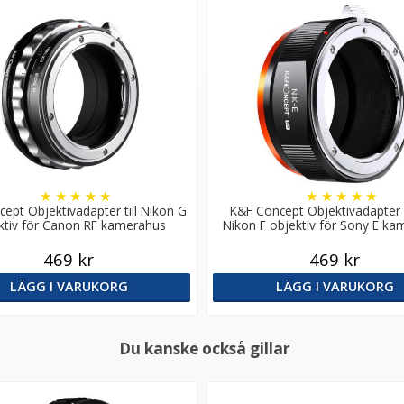
★
★
★
★
★
★
★
★
★
★
ept Objektivadapter till Nikon G
K&F Concept Objektivadapter P
ktiv för Canon RF kamerahus
Nikon F objektiv för Sony E k
469 kr
469 kr
LÄGG I VARUKORG
LÄGG I VARUKORG
Du kanske också gillar