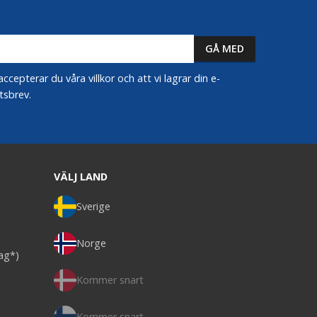
epterar du våra villkor och att vi lagrar din e-
tsbrev.
VÄLJ LAND
Sverige
Norge
dag*)
Kommer snart
Kommer snart