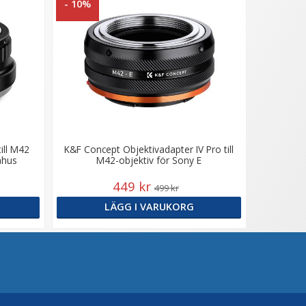
- 10%
ill M42
K&F Concept Objektivadapter IV Pro till
ahus
M42-objektiv för Sony E
449 kr
499 kr
LÄGG I VARUKORG