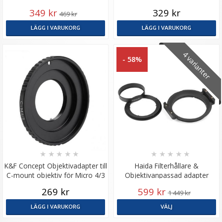
kamerahus
349 kr
329 kr
469 kr
LÄGG I VARUKORG
LÄGG I VARUKORG
4 varianter
- 58%
★
★
★
★
★
★
★
★
★
★
K&F Concept Objektivadapter till
Haida Filterhållare &
C-mount objektiv för Micro 4/3
Objektivanpassad adapter
kamera
150mm
269 kr
599 kr
1 449 kr
LÄGG I VARUKORG
VÄLJ