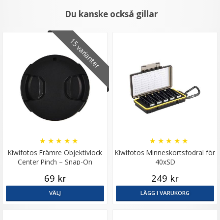
Du kanske också gillar
15 varianter
★
★
★
★
★
★
★
★
★
★
Kiwifotos Främre Objektivlock
Kiwifotos Minneskortsfodral för
Center Pinch – Snap-On
40xSD
69 kr
249 kr
VÄLJ
LÄGG I VARUKORG