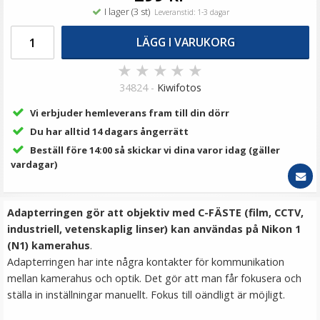
169 kr
I lager (3 st)
Leveranstid: 1-3 dagar
369 kr
LÄGG I VARUKORG
LÄGG I VARUKORG
★
★
★
★
★
34824 -
Kiwifotos
Vi erbjuder hemleverans fram till din dörr
Du har alltid 14 dagars ångerrätt
Beställ före 14:00 så skickar vi dina varor idag (gäller
vardagar)
Adapterringen gör att objektiv med C-FÄSTE (film, CCTV,
JJC Ögonmussla för Nikon Z6 III, Z7 II, Z6 II, Z6, Z5
industriell, vetenskaplig linser) kan användas på Nikon 1
(N1) kamerahus
.
Adapterringen har inte några kontakter för kommunikation
mellan kamerahus och optik. Det gör att man får fokusera och
★
★
★
★
★
ställa in inställningar manuellt. Fokus till oändligt är möjligt.
169 kr