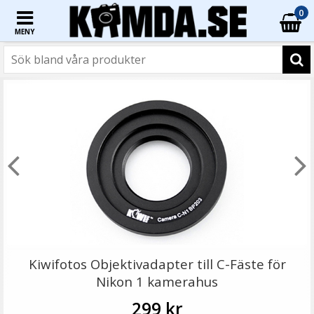
0
MENY
☓
- 54%
- 51%
Kiwifotos Objektivadapter till Canon EF för Pentax Q
kamerahus
Kiwifotos Objektivadapter till C-Fäste för
Nikon 1 kamerahus
299 kr