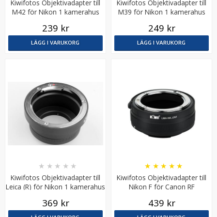
Kiwifotos Objektivadapter till
Kiwifotos Objektivadapter till
M42 för Nikon 1 kamerahus
M39 för Nikon 1 kamerahus
239 kr
249 kr
LÄGG I VARUKORG
LÄGG I VARUKORG
Step Down Ring 55 - 52mm - Gör filtergängan mindre
★
★
★
★
★
★
★
★
★
★
★
★
★
★
★
59 kr
Kiwifotos Objektivadapter till
Kiwifotos Objektivadapter till
Leica (R) för Nikon 1 kamerahus
Nikon F för Canon RF
kamerahus
LÄGG I VARUKORG
369 kr
439 kr