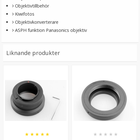
LÄGG I VARUKORG
Objektivtillbehör
Kiwifotos
Objektivkonverterare
ASPH funktion Panasonics objektiv
Liknande produkter
Kiwifotos Objektivadapter till Nikon F för Pentax Q
kamerahus
★
★
★
★
★
169 kr
349 kr
★
★
★
★
★
★
★
★
★
★
LÄGG I VARUKORG