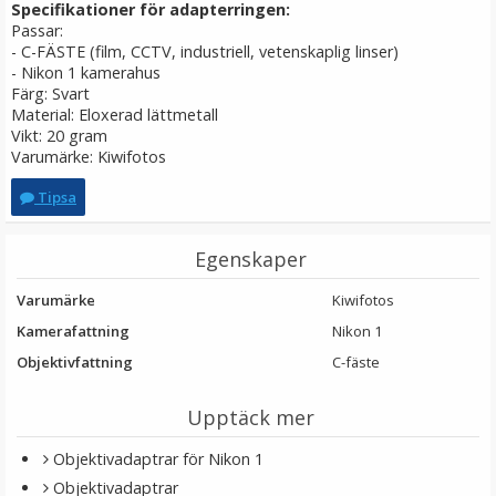
Specifikationer för adapterringen:
Passar:
LÄGG I VARUKORG
- C-FÄSTE (film, CCTV, industriell, vetenskaplig linser)
- Nikon 1 kamerahus
Färg: Svart
Material: Eloxerad lättmetall
Vikt: 20 gram
Varumärke: Kiwifotos
Tipsa
Egenskaper
Varumärke
Kiwifotos
Step Down Ring 62 - 58mm - Gör filtergängan mindre
Kamerafattning
Nikon 1
Objektivfattning
C-fäste
★
★
★
★
★
Upptäck mer
69 kr
Objektivadaptrar för Nikon 1
Objektivadaptrar