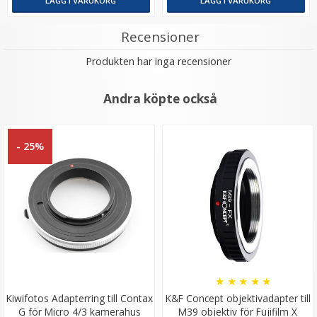
LÄGG I VARUKORG
LÄGG I VARUKORG
Recensioner
Produkten har inga recensioner
Andra köpte också
JJC Motljusskydd Vidvinkel - Silikon 55mm
- 25%
★
★
★
★
★
89 kr
LÄGG I VARUKORG
★
★
★
★
★
Kiwifotos Adapterring till Contax
K&F Concept objektivadapter till
G för Micro 4/3 kamerahus
M39 objektiv för Fujifilm X