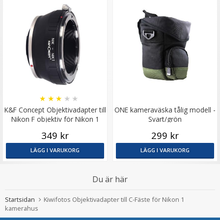
★
★
★
★
★
K&F Concept Objektivadapter till
ONE kameraväska tålig modell -
Nikon F objektiv för Nikon 1
Svart/grön
kamerahus
349 kr
299 kr
LÄGG I VARUKORG
LÄGG I VARUKORG
Du är här
Startsidan
Kiwifotos Objektivadapter till C-Fäste för Nikon 1
kamerahus