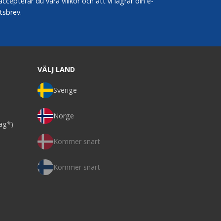
epterar du våra villkor och att vi lagrar din e-
tsbrev.
VÄLJ LAND
Sverige
Norge
dag*)
Kommer snart
Kommer snart