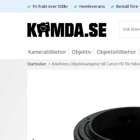
Fri frakt över 500kr
Hemleverans
Beställ före 
Kameratillbehör
Objektiv
Objektivtillbehör
Startsidan
Kiwifotos Objektivadapter till Canon FD för Ni
Artiklar
Andra kunder köpte även