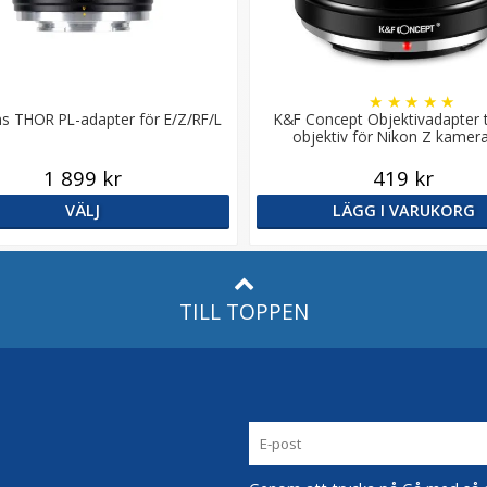
★
★
★
★
★
ns THOR PL-adapter för E/Z/RF/L
K&F Concept Objektivadapter t
objektiv för Nikon Z kamer
1 899 kr
419 kr
VÄLJ
LÄGG I VARUKORG
TILL TOPPEN