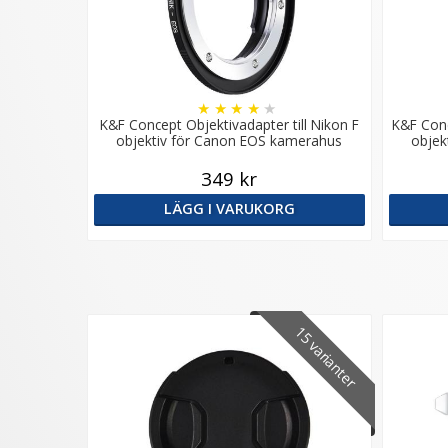
★
★
★
★
★
K&F Concept Objektivadapter till Nikon F
K&F Conc
objektiv för Canon EOS kamerahus
objek
349 kr
LÄGG I VARUKORG
15 varianter