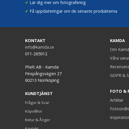
✔
Lär dig mer om fotografering
✔
Få uppdateringar om de senaste produkterna
KONTAKT
KAMDA
info@kamda.se
Om Kamd
011-265012
Våra var
Recenser
Phelt AB - Kamda
Finspångsvägen 27
GDPR & S
60213 Norrköping
FOTO & 
KUNDTJÄNST
Artiklar
Frågor & Svar
Fotoordli
Köpvillkor
Inspiratio
Retur & Ånger
Kontakt