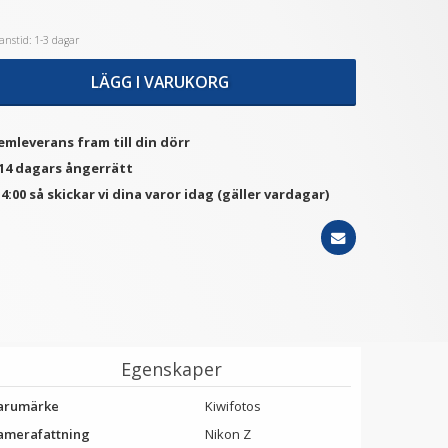
nstid: 1-3 dagar
★
★
★
★
★
★
★
★
★
★
LÄGG I VARUKORG
JC Skärmskydd för Nikon
Step Up Ring 67-77mm -
Z50 optisk glas 9H
Gör filtergängan större
139 kr
69 kr
emleverans fram till din dörr
 14 dagars ångerrätt
LÄGG I VARUKORG
LÄGG I VARUKORG
4:00 så skickar vi dina varor idag (gäller vardagar)
Egenskaper
arumärke
Kiwifotos
amerafattning
Nikon Z