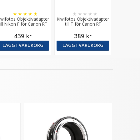
★
★
★
★
★
★
★
★
★
★
iwifotos Objektivadapter
Kiwifotos Objektivadapter
till Nikon F för Canon RF
till T för Canon RF
kamerahus
kamerahus
439 kr
389 kr
LÄGG I VARUKORG
LÄGG I VARUKORG