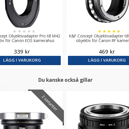
★
★
★
★
★
★
★
★
★
★
ept Objektivadapter Pro till M42
K&F Concept Objektivadapter til
tiv för Canon EOS kamerahus
objektiv för Canon RF kame
339 kr
469 kr
LÄGG I VARUKORG
LÄGG I VARUKORG
Du kanske också gillar
2 varianter