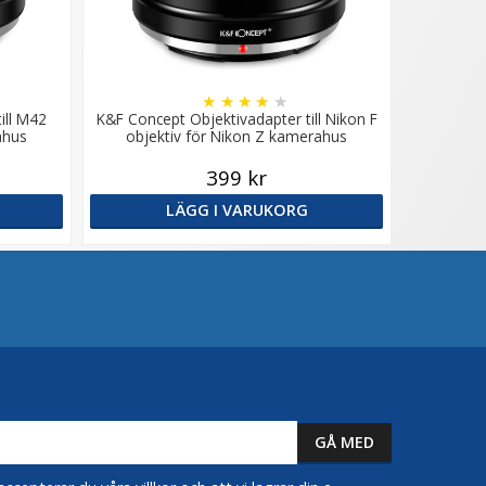
★
★
★
★
★
ill M42
K&F Concept Objektivadapter till Nikon F
ahus
objektiv för Nikon Z kamerahus
399 kr
LÄGG I VARUKORG