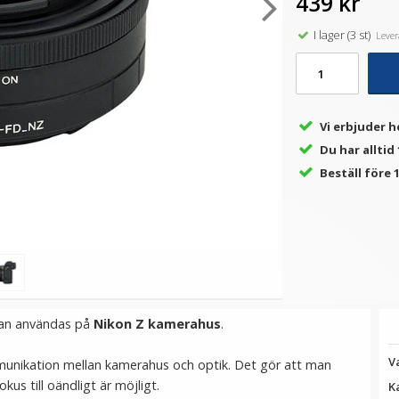
439 kr
I lager (3 st)
Levera
★
★
★
★
★
★
★
★
★
★
on
Kiwifotos Objektivadapter
JJC Antireflekterande
J
skt
till Canon EF för Pentax Q
Skärmskydd PET för Nikon
kamerahus
Z30 Z fc
169 kr
99 kr
369 kr
Vi erbjuder h
Du har alltid
LÄGG I VARUKORG
LÄGG I VARUKORG
Beställ före 1
an användas på
Nikon Z kamerahus
.
V
munikation mellan kamerahus och optik. Det gör att man
okus till oändligt är möjligt.
K