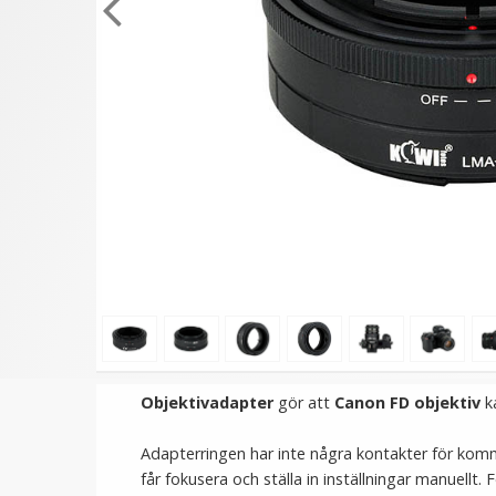
★
★
★
★
★
★
★
★
★
★
Step Down Ring 62-55mm
JJC Skärmskydd för Nik
- Gör filtergängan mindre
Z6 II/Z7 II/Z6/Z7/Z5 opti
glas 9H
59 kr
139 kr
LÄGG I VARUKORG
LÄGG I VARUKORG
Objektivadapter
gör att
Canon FD objektiv
k
Adapterringen har inte några kontakter för kom
får fokusera och ställa in inställningar manuellt. F