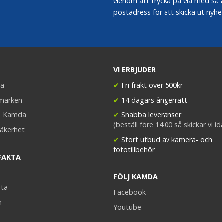
Genom att trycka på Gå med så acc
postadress för att skicka ut nyhe
VI ERBJUDER
a
✔
Fri frakt över 500kr
umärken
✔
14 dagars ångerrätt
a Kamda
✔
Snabba leveranser
(beställ före 14:00 så skickar vi i
äkerhet
✔
Stort utbud av kamera- och
fototillbehör
FAKTA
FÖLJ KAMDA
sta
Facebook
n
Youtube