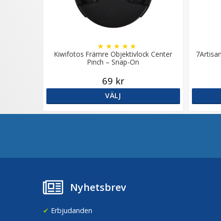
★
★
★
★
★
Kiwifotos Främre Objektivlock Center
7Artisa
Pinch – Snap-On
69 kr
VÄLJ
Nyhetsbrev
✔
Erbjudanden