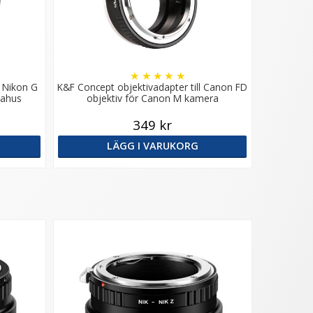
★
★
★
★
★
l Nikon G
K&F Concept objektivadapter till Canon FD
rahus
objektiv för Canon M kamera
349 kr
LÄGG I VARUKORG