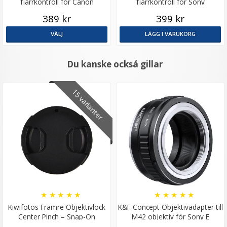
fjärrkontroll för Canon
fjärrkontroll för Sony
389 kr
399 kr
VÄLJ
LÄGG I VARUKORG
Du kanske också gillar
15 varianter
★
★
★
★
★
★
★
★
★
★
Kiwifotos Främre Objektivlock
K&F Concept Objektivadapter till
Center Pinch – Snap-On
M42 objektiv för Sony E
kamerahus