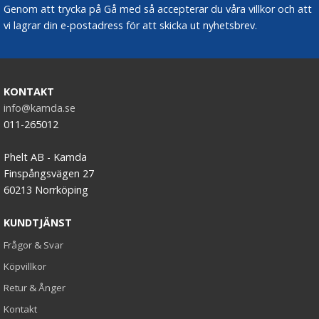
Genom att trycka på Gå med så accepterar du våra villkor och att
vi lagrar din e-postadress för att skicka ut nyhetsbrev.
KONTAKT
info@kamda.se
011-265012
Phelt AB - Kamda
Finspångsvägen 27
60213 Norrköping
KUNDTJÄNST
Frågor & Svar
Köpvillkor
Retur & Ånger
Kontakt