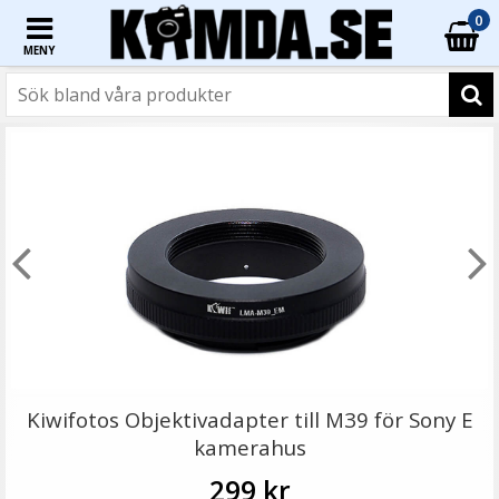
0
MENY
☓
Step Up Ring 55-67mm - Gör filtergängan större
Kiwifotos Objektivadapter till M39 för Sony E
kamerahus
299 kr