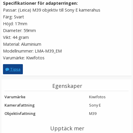
Specifikationer för adapterringen:
LÄGG I VARUKORG
Passar: (Leica) M39 objektiv till Sony E kamerahus
Färg: Svart
Höjd: 17mm
Diameter: 59mm
Vikt: 44 gram
Material: Aluminium
Modellnummer: LMA-M39_EM
Varumärke: Kiwifotos
Tipsa
JJC Skärmskydd för Ricoh GR III/GR IIIx optiskt glas 9H
Egenskaper
Varumärke
Kiwifotos
★
★
★
★
★
Kamerafattning
Sony E
Objektivfattning
M39
139 kr
Upptäck mer
LÄGG I VARUKORG