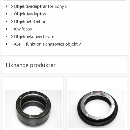
Objektivadaptrar för Sony E
Objektivadaptrar
Objektivtillbehör
Kiwifotos
Objektivkonverterare
ASPH funktion Panasonics objektiv
Liknande produkter
JJC Deluxe avtryckarknapp - silver och brun
★
★
★
★
★
99 kr
LÄGG I VARUKORG