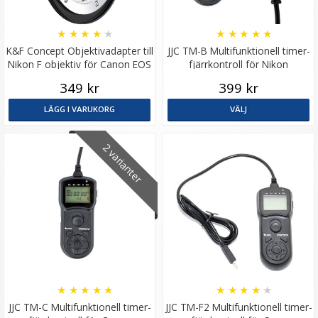
★
★
★
★
★
★
★
★
★
★
K&F Concept Objektivadapter till
JJC TM-B Multifunktionell timer-
Nikon F objektiv för Canon EOS
fjärrkontroll för Nikon
kamerahus
349 kr
399 kr
LÄGG I VARUKORG
VÄLJ
2 varianter
★
★
★
★
★
★
★
★
★
★
JJC TM-C Multifunktionell timer-
JJC TM-F2 Multifunktionell timer-