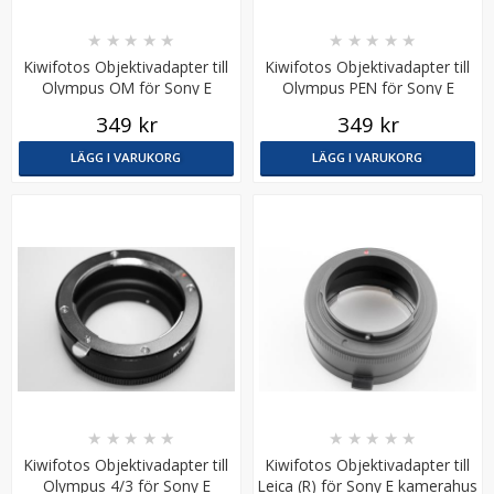
★
★
★
★
★
★
★
★
★
★
Kiwifotos Objektivadapter till
Kiwifotos Objektivadapter till
Olympus OM för Sony E
Olympus PEN för Sony E
kamerahus
kamerahus
349 kr
349 kr
LÄGG I VARUKORG
LÄGG I VARUKORG
JJC Skärmskydd för Canon EOS M200/PowerShot G7X
MarkIII optiskt glas 9H
★
★
★
★
★
149 kr
LÄGG I VARUKORG
★
★
★
★
★
★
★
★
★
★
Kiwifotos Objektivadapter till
Kiwifotos Objektivadapter till
Olympus 4/3 för Sony E
Leica (R) för Sony E kamerahus