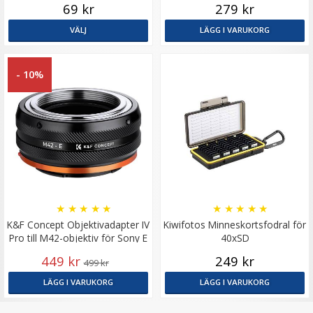
69 kr
279 kr
VÄLJ
LÄGG I VARUKORG
- 10%
★
★
★
★
★
★
★
★
★
★
K&F Concept Objektivadapter IV
Kiwifotos Minneskortsfodral för
Pro till M42-objektiv för Sony E
40xSD
449 kr
249 kr
499 kr
LÄGG I VARUKORG
LÄGG I VARUKORG