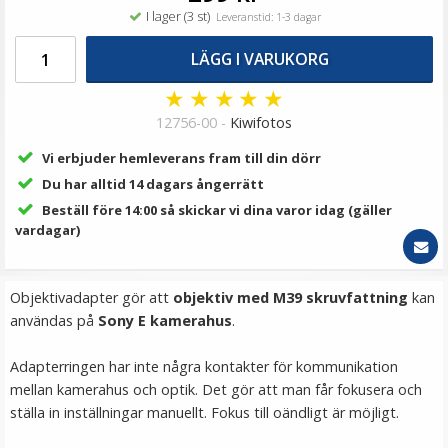
69 kr
I lager (3 st)
Leveranstid: 1-3 dagar
LÄGG I VARUKORG
LÄGG I VARUKORG
★
★
★
★
★
12756-00 -
Kiwifotos
Vi erbjuder hemleverans fram till din dörr
Du har alltid 14 dagars ångerrätt
Beställ före 14:00 så skickar vi dina varor idag (gäller
vardagar)
JJC Skärmskydd för Fujifilm X-T200/ X-A7 optiskt glas
Objektivadapter gör att
objektiv med M39 skruvfattning
kan
9H
användas på
Sony E kamerahus
.
Adapterringen har inte några kontakter för kommunikation
★
★
★
★
★
mellan kamerahus och optik. Det gör att man får fokusera och
ställa in inställningar manuellt. Fokus till oändligt är möjligt.
139 kr