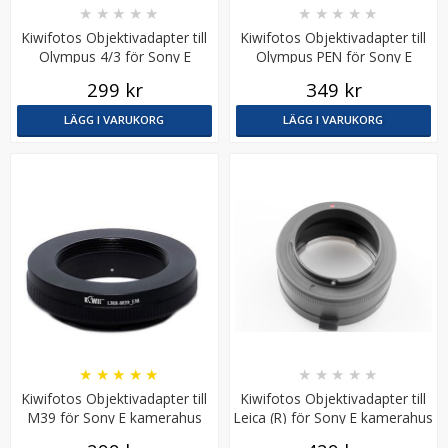
★
★
★
★
★
★
★
★
★
★
Kiwifotos Objektivadapter till
Kiwifotos Objektivadapter till
Olympus 4/3 för Sony E
Olympus PEN för Sony E
kamerahus
kamerahus
299 kr
349 kr
LÄGG I VARUKORG
LÄGG I VARUKORG
Kiwifotos Ögonmussla för Fujifilm X-T30 X-T20 X-T10
139 kr
★
★
★
★
★
★
★
★
★
★
LÄGG I VARUKORG
Kiwifotos Objektivadapter till
Kiwifotos Objektivadapter till
M39 för Sony E kamerahus
Leica (R) för Sony E kamerahus