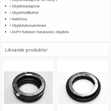
LÄGG I VARUKORG
Objektivadaptrar
Objektivtillbehör
Kiwifotos
Objektivkonverterare
ASPH funktion Panasonics objektiv
Liknande produkter
Zomei Universal Mobilklämma för 37mm
kamerafilter
★
★
★
★
★
49 kr
LÄGG I VARUKORG