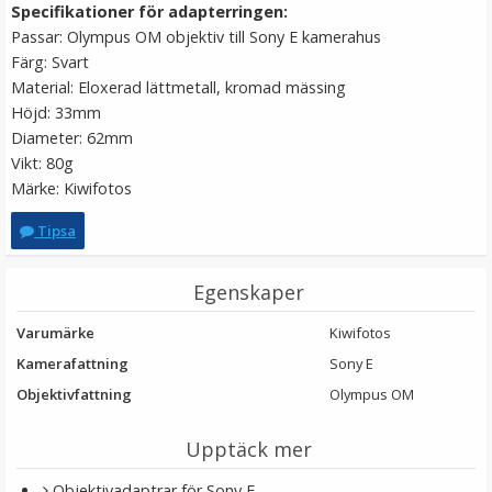
Specifikationer för adapterringen:
Passar: Olympus OM objektiv till Sony E kamerahus
LÄGG I VARUKORG
Färg: Svart
Material: Eloxerad lättmetall, kromad mässing
Höjd: 33mm
Diameter: 62mm
Vikt: 80g
Märke: Kiwifotos
Tipsa
Egenskaper
JJC Skärmskydd för Canon PowerShot SX60 HS
Varumärke
Kiwifotos
Kamerafattning
Sony E
Objektivfattning
Olympus OM
★
★
★
★
★
Upptäck mer
79 kr
Objektivadaptrar för Sony E