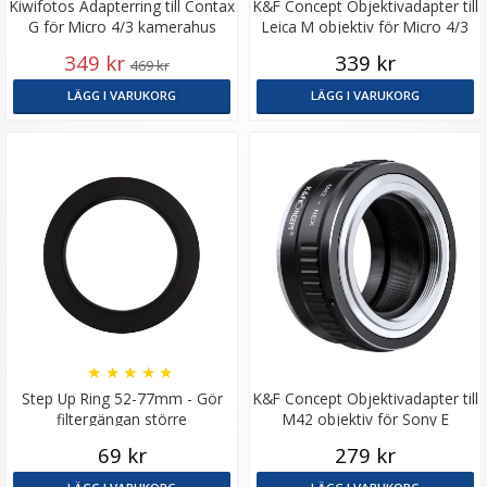
Kiwifotos Adapterring till Contax
K&F Concept Objektivadapter till
G för Micro 4/3 kamerahus
Leica M objektiv för Micro 4/3
kamerahus
349 kr
339 kr
469 kr
LÄGG I VARUKORG
LÄGG I VARUKORG
★
★
★
★
★
Step Up Ring 52-77mm - Gör
K&F Concept Objektivadapter till
filtergängan större
M42 objektiv för Sony E
kamerahus
69 kr
279 kr