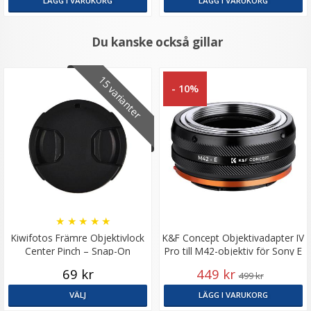
LÄGG I VARUKORG
LÄGG I VARUKORG
Du kanske också gillar
15 varianter
- 10%
★
★
★
★
★
Kiwifotos Främre Objektivlock
K&F Concept Objektivadapter IV
Center Pinch – Snap-On
Pro till M42-objektiv för Sony E
69 kr
449 kr
499 kr
VÄLJ
LÄGG I VARUKORG