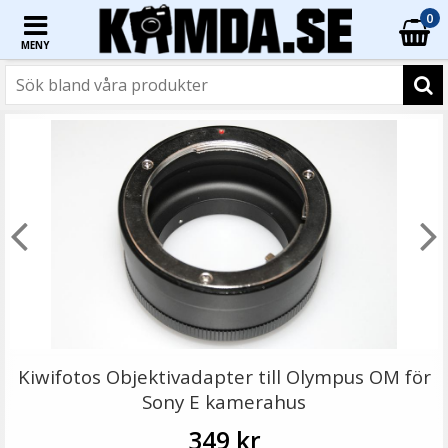
0
MENY
☓
- 6%
Bexin 2st D-ringskruvar 1/4-tum för snabbplatta
LS095
Kiwifotos Objektivadapter till Olympus OM för
Sony E kamerahus
349 kr