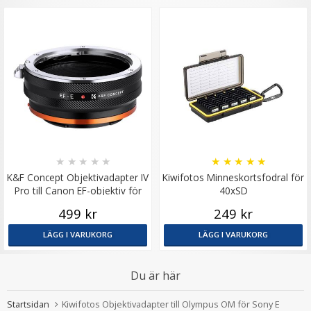
★
★
★
★
★
★
★
★
★
★
K&F Concept Objektivadapter IV
Kiwifotos Minneskortsfodral för
Pro till Canon EF-objektiv för
40xSD
Sony E
499 kr
249 kr
LÄGG I VARUKORG
LÄGG I VARUKORG
Du är här
Startsidan
Kiwifotos Objektivadapter till Olympus OM för Sony E