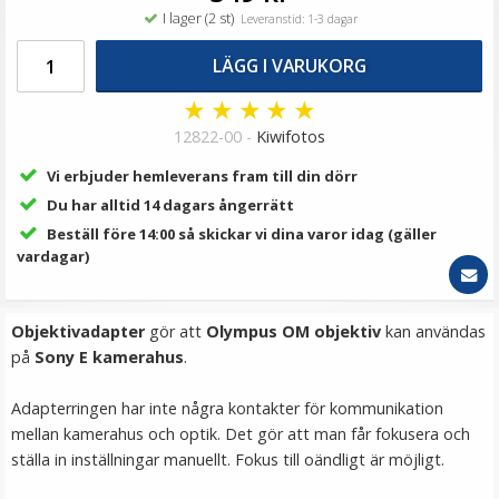
119 kr
I lager (2 st)
Leveranstid: 1-3 dagar
LÄGG I VARUKORG
LÄGG I VARUKORG
★
★
★
★
★
12822-00 -
Kiwifotos
Vi erbjuder hemleverans fram till din dörr
Du har alltid 14 dagars ångerrätt
Beställ före 14:00 så skickar vi dina varor idag (gäller
vardagar)
JJC Ögonmussla för Sony A7II, A7S II, A7R II, A7R, A7S,
Objektivadapter
gör att
Olympus OM objektiv
kan användas
A7, A58, A99II
på
Sony E kamerahus
.
Adapterringen har inte några kontakter för kommunikation
★
★
★
★
★
mellan kamerahus och optik. Det gör att man får fokusera och
ställa in inställningar manuellt. Fokus till oändligt är möjligt.
139 kr
149 kr