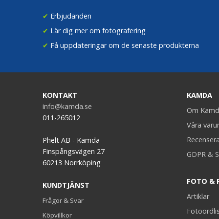
✔
Erbjudanden
✔
Lär dig mer om fotografering
✔
Få uppdateringar om de senaste produkterna
KONTAKT
KAMDA
info@kamda.se
Om Kamd
011-265012
Våra var
Recenser
Phelt AB - Kamda
Finspångsvägen 27
GDPR & S
60213 Norrköping
FOTO & 
KUNDTJÄNST
Artiklar
Frågor & Svar
Fotoordli
Köpvillkor