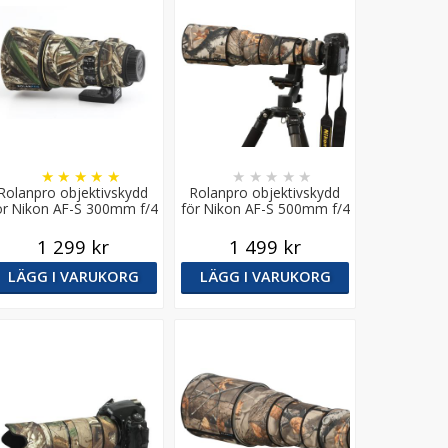
★
★
★
★
★
★
★
★
★
★
Rolanpro objektivskydd
Rolanpro objektivskydd
ör Nikon AF-S 300mm f/4
för Nikon AF-S 500mm f/4
E PF ED VR
E FL ED VR
1 299 kr
1 499 kr
LÄGG I VARUKORG
LÄGG I VARUKORG