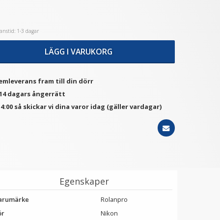
nstid: 1-3 dagar
★
★
★
★
★
C Blixtskoskydd hot-shoe
JJC Blixtskoskydd hot-shoe
ör Fujifilm kameror Silver
för Canon kameror
LÄGG I VARUKORG
59 kr
69 kr
emleverans fram till din dörr
LÄGG I VARUKORG
VÄLJ
 14 dagars ångerrätt
4:00 så skickar vi dina varor idag (gäller vardagar)
Egenskaper
arumärke
Rolanpro
ör
Nikon