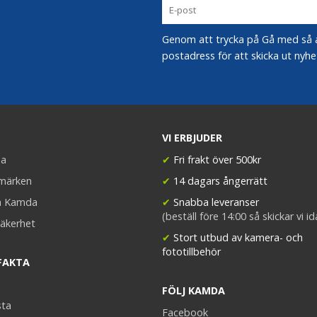
Genom att trycka på Gå med så acc
postadress för att skicka ut nyhe
VI ERBJUDER
a
✔
Fri frakt över 500kr
umärken
✔
14 dagars ångerrätt
a Kamda
✔
Snabba leveranser
(beställ före 14:00 så skickar vi i
äkerhet
✔
Stort utbud av kamera- och
fototillbehör
FAKTA
FÖLJ KAMDA
sta
Facebook