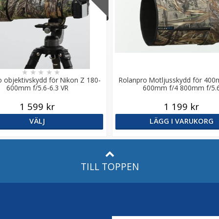
★
★
★
★
★
 objektivskydd för Nikon Z 180-
Rolanpro Motljusskydd för 400
600mm f/5.6-6.3 VR
600mm f/4 800mm f/5.
1 599 kr
1 199 kr
VÄLJ
LÄGG I VARUKORG
TILL TOPPEN