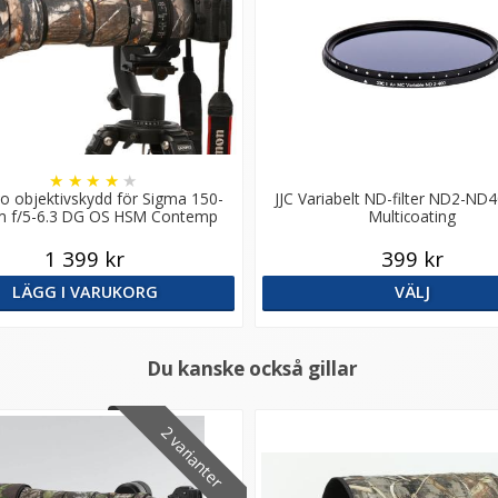
★
★
★
★
★
o objektivskydd för Sigma 150-
JJC Variabelt ND-filter ND2-N
 f/5-6.3 DG OS HSM Contemp
Multicoating
1 399 kr
399 kr
LÄGG I VARUKORG
VÄLJ
Du kanske också gillar
2 varianter