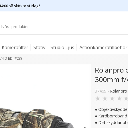
14:00 så skickar vi idag*
Kamerafilter
Stativ
Studio Ljus
Actionkameratillbehör
/4 D ED (#23)
Rolanpro o
300mm f/4
15 varianter
37469 -
Rolanpro
★
★
★
★
● Objektivskyddet
● Kardborreband g
● Det skyddar obj