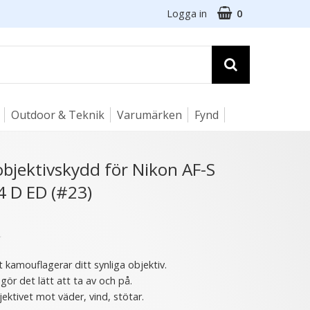
Logga in
0
Outdoor & Teknik
Varumärken
Fynd
☓
bjektivskydd för Nikon AF-S
 D ED (#23)
2 varianter
★
 kamouflagerar ditt synliga objektiv.
ör det lätt att ta av och på.
ektivet mot väder, vind, stötar.