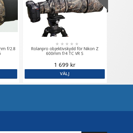
★
★
★
★
★
mm f/2.8
Rolanpro objektivskydd för Nikon Z
6
600mm f/4 TC VR S
1 699 kr
VÄLJ