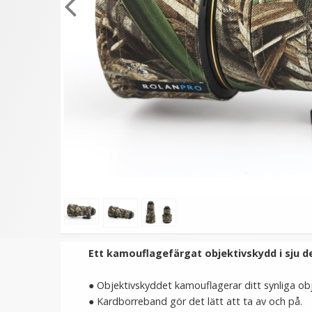
★
★
★
★
★
JJC Blixtskoskydd svart
JJC Blixtskoskydd 2 i 1 f
Hot-Shoe Cover för
Canon kamera &
Fujifilm kameror
Speedlight blixtskor
59 kr
99 kr
LÄGG I VARUKORG
LÄGG I VARUKORG
Ett kamouflagefärgat objektivskydd i sju d
●
Objektivskyddet kamouflagerar ditt synliga obj
●
Kardborreband gör det lätt att ta av och på.