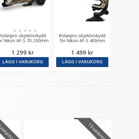
★
★
★
★
★
Rolanpro objektivskydd
Rolanpro objektivskydd
ör Nikon AF-S 70-200mm
för Nikon AF-S 400mm
f/2.8 E FL ED VR
f/2.8 E FL ED VR
1 299 kr
1 499 kr
LÄGG I VARUKORG
LÄGG I VARUKORG
13 varianter
varianter