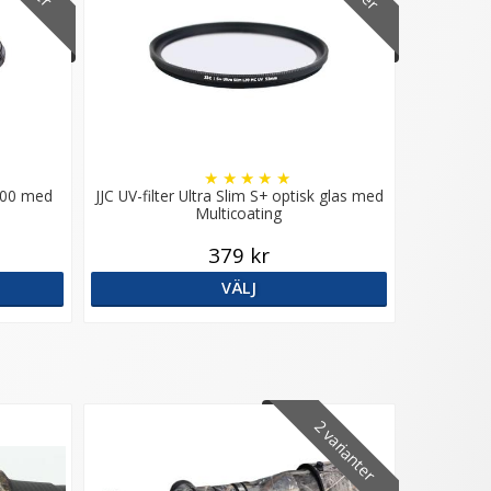
★
★
★
★
★
D400 med
JJC UV-filter Ultra Slim S+ optisk glas med
Multicoating
379 kr
VÄLJ
2 varianter