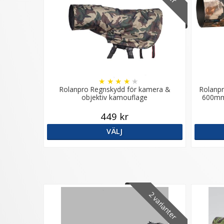
★
★
★
★
★
Rolanpro Regnskydd för kamera &
Rolanpr
objektiv kamouflage
600mm
449 kr
VÄLJ
2 varianter