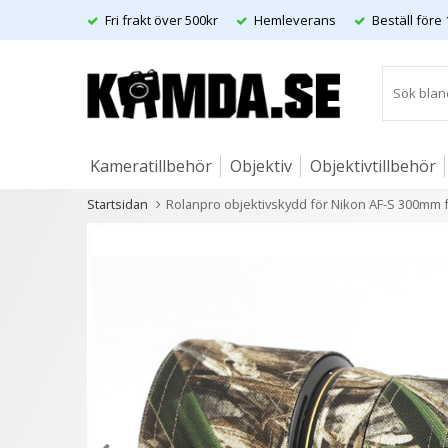
Fri frakt över 500kr
Hemleverans
Beställ före 
Kameratillbehör
Objektiv
Objektivtillbehör
Startsidan
Rolanpro objektivskydd för Nikon AF-S 300mm f
Artiklar
Andra kunder köpte även