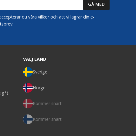
epterar du våra villkor och att vi lagrar din e-
tsbrev.
VÄLJ LAND
Sverige
Norge
dag*)
Kommer snart
Kommer snart