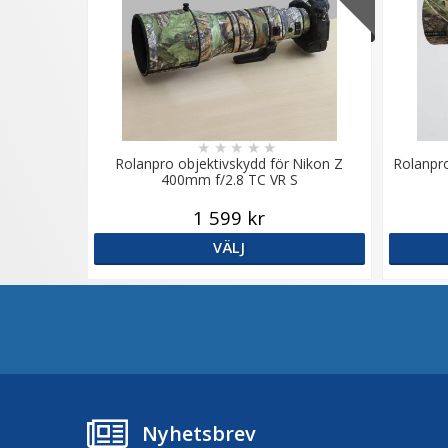
★
★
★
★
★
Rolanpro objektivskydd för Nikon Z
Rolanpro
400mm f/2.8 TC VR S
1 599 kr
VÄLJ
Nyhetsbrev