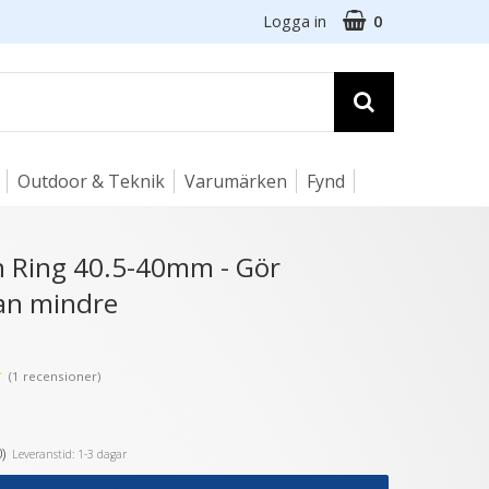
Logga in
0
Outdoor & Teknik
Varumärken
Fynd
☓
 Ring 40.5-40mm - Gör
gan mindre
★
(1 recensioner)
)
Leveranstid: 1-3 dagar