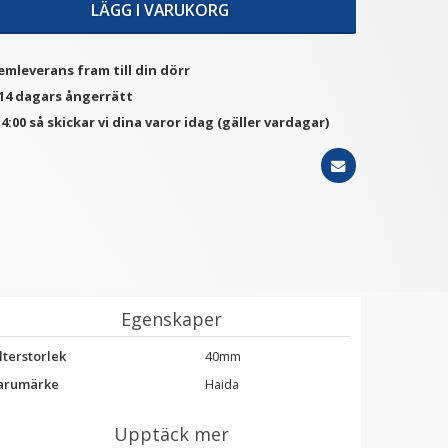
LÄGG I VARUKORG
★
★
★
★
★
★
★
★
★
★
emleverans fram till din dörr
tep Up Ring 58-62mm -
JJC Motljusskydd för Sony
 14 dagars ångerrätt
Gör filtergängan större
DT 18-55mm & 18-70mm
(ALC-SH108)
4:00 så skickar vi dina varor idag (gäller vardagar)
79 kr
149 kr
LÄGG I VARUKORG
LÄGG I VARUKORG
Egenskaper
lterstorlek
40mm
arumärke
Haida
Upptäck mer