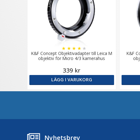
★
★
★
★
★
K&F Concept Objektivadapter till Leica M
K&F Co
objektiv för Micro 4/3 kamerahus
obj
339 kr
LÄGG I VARUKORG
Nyhetsbrev