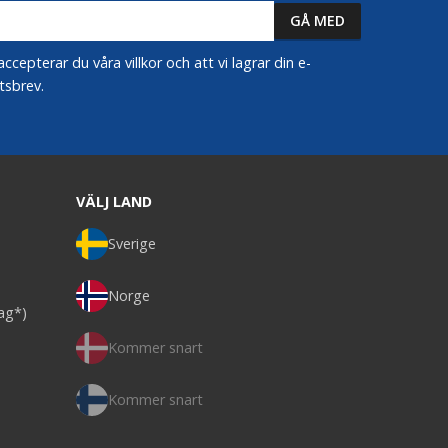
epterar du våra villkor och att vi lagrar din e-
tsbrev.
VÄLJ LAND
Sverige
Norge
dag*)
Kommer snart
Kommer snart