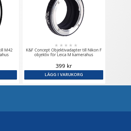
★
★
★
★
★
ill M42
K&F Concept Objektivadapter till Nikon F
rahus
objektiv för Leica M kamerahus
399 kr
LÄGG I VARUKORG