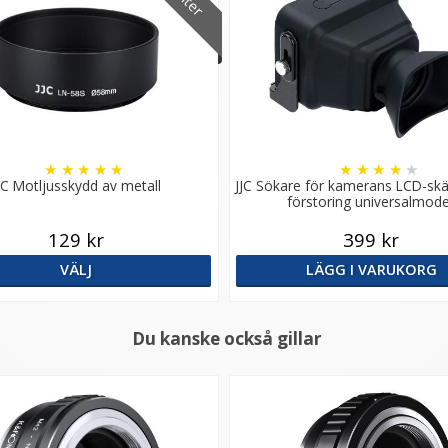
★
★
★
★
★
★
★
★
★
★
JC Motljusskydd av metall
JJC Sökare för kamerans LCD-s
förstoring universalmode
129 kr
399 kr
VÄLJ
LÄGG I VARUKORG
Du kanske också gillar