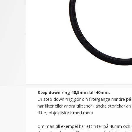
★
★
★
★
★
Step Up Ring 49-67mm -
Step Down Ring 62 -
Gör filtergängan större
58mm - Gör filtergäng
mindre
69 kr
69 kr
LÄGG I VARUKORG
LÄGG I VARUKORG
Step down ring 40,5mm till 40mm.
En step down ring gör din filtergänga mindre på
har filter eller andra tillbehör i andra storlekar
filter, objektivlock med mera.
Om man till exempel har ett filter på 40mm och