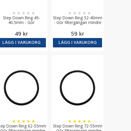
★
★
★
★
★
★
★
★
★
★
Step Down Ring 49-
Step Down Ring 52-40mm
40.5mm - Gör
- Gör filtergängan mindre
filtergängan mindre
49 kr
59 kr
LÄGG I VARUKORG
LÄGG I VARUKORG
★
★
★
★
★
★
★
★
★
★
tep Down Ring 62-55mm
Step Down Ring 72-55mm
 Gör filtergängan mindre
- Gör filtergängan mindre