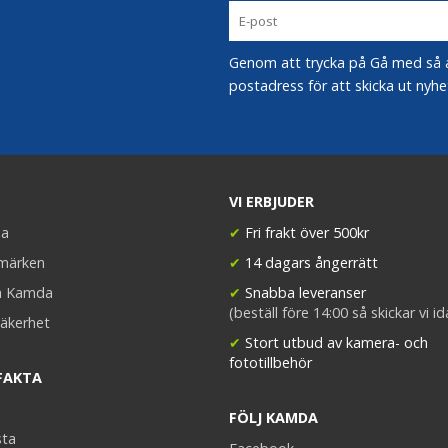
Genom att trycka på Gå med så acc
postadress för att skicka ut nyhe
VI ERBJUDER
a
✔
Fri frakt över 500kr
umärken
✔
14 dagars ångerrätt
a Kamda
✔
Snabba leveranser
(beställ före 14:00 så skickar vi i
äkerhet
✔
Stort utbud av kamera- och
fototillbehör
FAKTA
FÖLJ KAMDA
sta