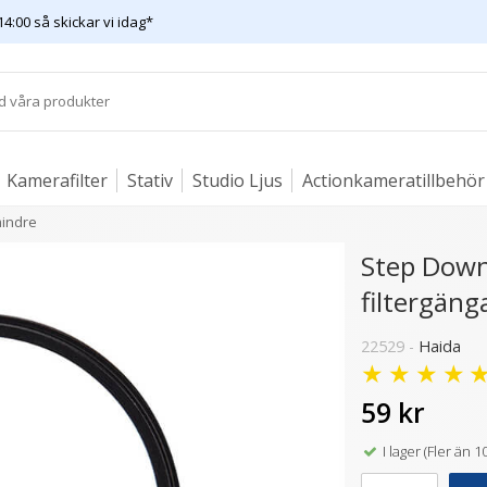
14:00 så skickar vi idag*
Kamerafilter
Stativ
Studio Ljus
Actionkameratillbehör
mindre
Step Down
filtergän
22529 -
Haida
★
★
★
★
59 kr
I lager (Fler än 10