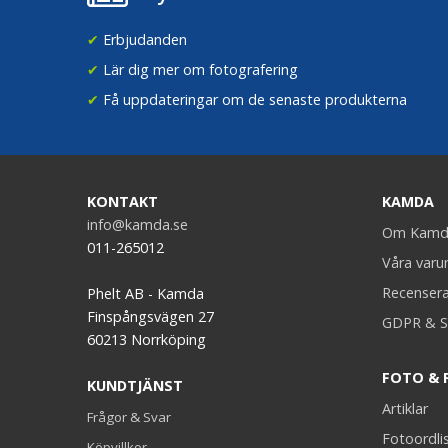
✔
Erbjudanden
✔
Lär dig mer om fotografering
✔
Få uppdateringar om de senaste produkterna
KONTAKT
KAMDA
info@kamda.se
Om Kamd
011-265012
Våra var
Recenser
Phelt AB - Kamda
Finspångsvägen 27
GDPR & S
60213 Norrköping
FOTO & 
KUNDTJÄNST
Artiklar
Frågor & Svar
Fotoordli
Köpvillkor