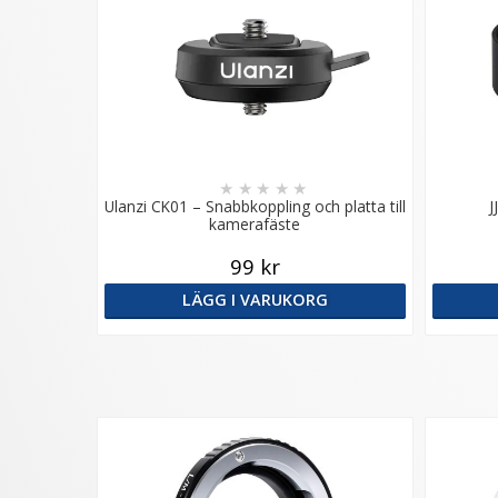
★
★
★
★
★
Ulanzi CK01 – Snabbkoppling och platta till
J
kamerafäste
99 kr
LÄGG I VARUKORG