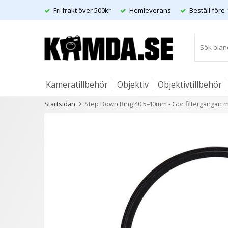
Fri frakt över 500kr
Hemleverans
Beställ före 
Kameratillbehör
Objektiv
Objektivtillbehör
Startsidan
Step Down Ring 40.5-40mm - Gör filtergängan 
Artiklar
Andra kunder köpte även