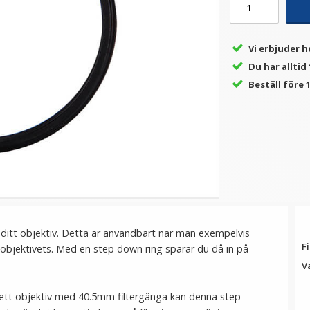
★
★
★
★
★
★
★
★
★
★
Vi erbjuder h
Step Down Ring 49 -
Step Up Ring 55-58mm -
S
Du har alltid
an
46mm - Gör filtergängan
Gör filtergängan större
mindre
Beställ före 1
59 kr
69 kr
LÄGG I VARUKORG
LÄGG I VARUKORG
 ditt objektiv. Detta är användbart när man exempelvis
Fi
 än objektivets. Med en step down ring sparar du då in på
V
 ett objektiv med 40.5mm filtergänga kan denna step