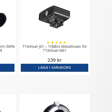
★
★
★
★
★
kärm 300%
TTArtisan J01 – Trådlös blixtutlösare för
ll
TTArtisan M01
239 kr
LÄGG I VARUKORG