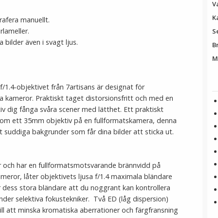
V
K
grafera manuellt.
rlameller.
S
 bilder även i svagt ljus.
B
M
/1.4-objektivet från 7artisans är designat för
ameror. Praktiskt taget distorsionsfritt och med en
iv dig fånga svåra scener med lätthet. Ett praktiskt
som ett 35mm objektiv på en fullformatskamera, denna
 suddiga bakgrunder som får dina bilder att sticka ut.
r och har en fullformatsmotsvarande brännvidd på
r, låter objektivets ljusa f/1.4 maximala bländare
 dess stora bländare att du noggrant kan kontrollera
nder selektiva fokustekniker. Två ED (låg dispersion)
ll att minska kromatiska aberrationer och färgfransning