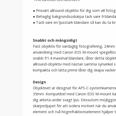
● Prisvärt allround-objektiv för dig som vill foto
● Behaglig bakgrundsoskärpa tack vare 9 blända
● Tack vare en ljusstark bländare så kan du ta bra
Snabbt och mångsidigt
Fast objektiv för vardaglig fotografering, 24mm f
användning med Canon EOS M-mount spegellösa k
snabb f/1.4 maximal bländare, låter detta objekt
allround-objektiv med nästan samma synvinkel 
kompakta och lätta prime låter dig skapa vackert
Design
Objektivet är designat för APS-C-systemkamero
35mm. Kompatibel med Canon EOS M-mount kamero
dig arbeta under svagt ljus. Dessutom möjliggör
skärpedjupet för att isolera motivet när du anvä
element och två högrefraktionselement hjälper ti