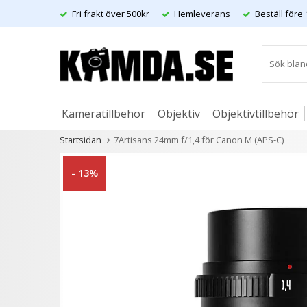
Fri frakt över 500kr
Hemleverans
Beställ före 
Kameratillbehör
Objektiv
Objektivtillbehör
Startsidan
7Artisans 24mm f/1,4 för Canon M (APS-C)
Artiklar
Andra kunder köpte även
- 13%