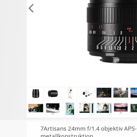
★
★
★
★
★
★
★
★
★
★
JJC Motljusskydd
JJC Motljusskydd
motsvarar Canon EW-63II
motsvarar Canon EW-7
99 kr
119 kr
LÄGG I VARUKORG
LÄGG I VARUKORG
7Artisans 24mm f/1.4 objektiv APS
metallkonstruktion.