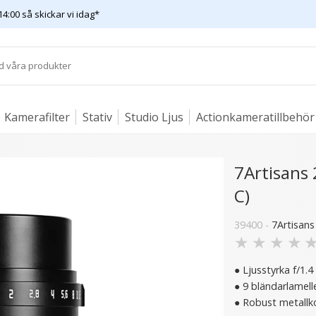
14:00 så skickar vi idag*
Kamerafilter
Stativ
Studio Ljus
Actionkameratillbehör
7Artisans
C)
39400 -
7Artisans
★
★
★
★
● Ljusstyrka f/1.4 
● 9 bländarlamel
● Robust metallkon