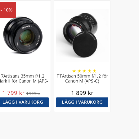
- 10%
★
★
★
★
★
7Artisans 35mm f/1,2
TTArtisan 50mm f/1,2 för
ark II för Canon M (APS-
Canon M (APS-C)
C)
1 799 kr
1 899 kr
1 999 kr
LÄGG I VARUKORG
LÄGG I VARUKORG