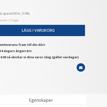
du sparar200 kr, (13%)
★
★
★
★
★
★
★
★
★
★
JC Motljusskydd Vidvinkel
Step Up Ring 46-58mm -
nstid: 1-3 dagar
metall
Gör filtergängan större
LÄGG I VARUKORG
139 kr
69 kr
VÄLJ
LÄGG I VARUKORG
emleverans fram till din dörr
 14 dagars ångerrätt
4:00 så skickar vi dina varor idag (gäller vardagar)
Egenskaper