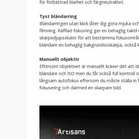
för förbättrad klarhet och färgneutralitet.
Tyst bländarring
Bländarringen utan klick låter dig göra mjuka och 
filmning. Räfflad fokusring ger en behaglig taktil
skärpedjupsskalor för att bestämma fokusområ
bländare en behaglig bakgrundsoskärpa, också
Manuellt objektiv
Eftersom objektivet är manuellt kräver det att du
bländare och ISO men du får också full kontroll ö
långsam autofokus eftersom du måste ställa in f
fokusering och därmed en skarpare bild.