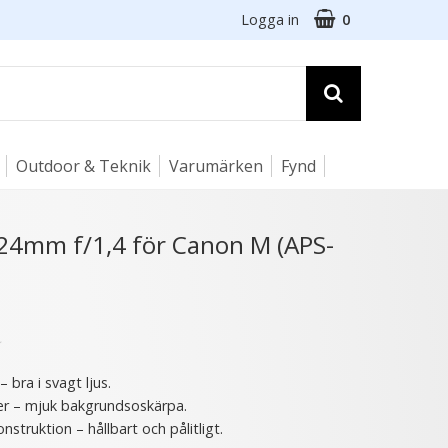
Logga in
0
Outdoor & Teknik
Varumärken
Fynd
☓
 24mm f/1,4 för Canon M (APS-
5 varianter
★
– bra i svagt ljus.
ler – mjuk bakgrundsoskärpa.
struktion – hållbart och pålitligt.