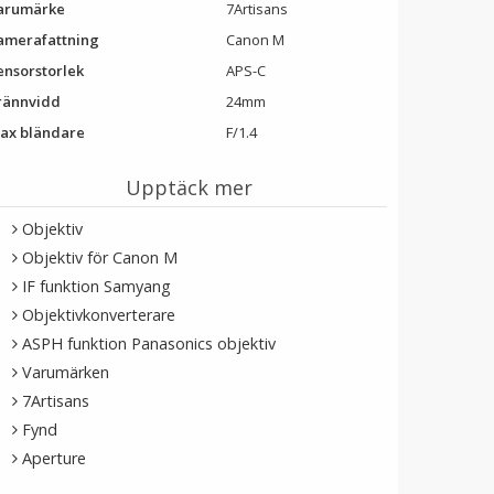
arumärke
7Artisans
amerafattning
Canon M
ensorstorlek
APS-C
rännvidd
24mm
ax bländare
F/1.4
Upptäck mer
Objektiv
Objektiv för Canon M
IF funktion Samyang
Objektivkonverterare
ASPH funktion Panasonics objektiv
Varumärken
7Artisans
Fynd
Aperture