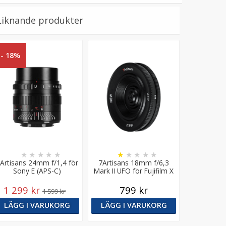
Liknande produkter
- 18%
★
★
★
★
★
★
★
★
★
★
Artisans 24mm f/1,4 för
7Artisans 18mm f/6,3
Sony E (APS-C)
Mark II UFO för Fujifilm X
1 299 kr
799 kr
1 599 kr
LÄGG I VARUKORG
LÄGG I VARUKORG