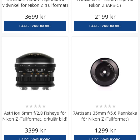
Vidvinkel för Nikon Z (Fullformat)
Nikon Z (APS-C)
3699 kr
2199 kr
LÄGG I VARUKORG
LÄGG I VARUKORG
★
★
★
★
★
★
★
★
★
★
AstrHori 6mm f/2,8 Fisheye för
7Artisans 35mm f/5,6 Pannkaka
Nikon Z (Fullformat, cirkulär bild)
för Nikon Z (Fullformat)
3399 kr
1299 kr
LÄGG I VARUKORG
LÄGG I VARUKORG