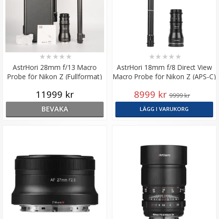
★
★
★
★
★
★
★
★
★
★
AstrHori 28mm f/13 Macro
AstrHori 18mm f/8 Direct View
Probe för Nikon Z (Fullformat)
Macro Probe för Nikon Z (APS-C)
11999 kr
8999 kr
9999 kr
BEVAKA
LÄGG I VARUKORG