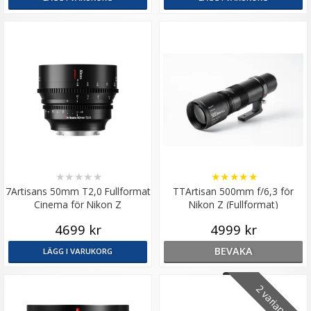
★
★
★
★
★
★
★
★
★
★
7Artisans 50mm T2,0 Fullformat
TTArtisan 500mm f/6,3 för
Cinema för Nikon Z
Nikon Z (Fullformat)
4699 kr
4999 kr
BEVAKA
LÄGG I VARUKORG
2 varianter