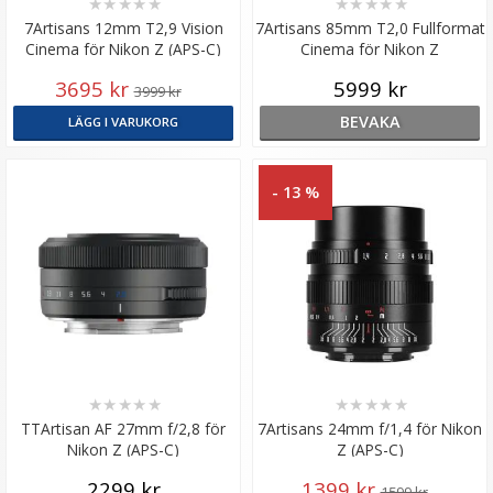
★
★
★
★
★
★
★
★
★
★
7Artisans 12mm T2,9 Vision
7Artisans 85mm T2,0 Fullformat
Cinema för Nikon Z (APS-C)
Cinema för Nikon Z
3695 kr
5999 kr
3999 kr
BEVAKA
LÄGG I VARUKORG
- 13 %
★
★
★
★
★
★
★
★
★
★
TTArtisan AF 27mm f/2,8 för
7Artisans 24mm f/1,4 för Nikon
Nikon Z (APS-C)
Z (APS-C)
2299 kr
1399 kr
1599 kr