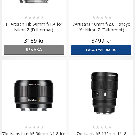
★
★
★
★
★
★
★
★
★
★
TTArtisan Tilt 50mm f/1,4 för
7Artisans 10mm f/2,8 Fisheye
Nikon Z (Fullformat)
för Nikon Z (Fullformat)
3189 kr
3499 kr
BEVAKA
LÄGG I VARUKORG
★
★
★
★
★
★
★
★
★
★
7Artisans Lite AF 50mm f/1,8 för
7Artisans AF 135mm f/1.8