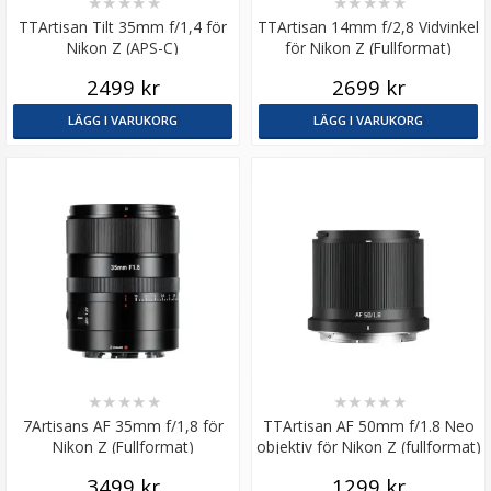
★
★
★
★
★
★
★
★
★
★
TTArtisan Tilt 35mm f/1,4 för
TTArtisan 14mm f/2,8 Vidvinkel
Nikon Z (APS-C)
för Nikon Z (Fullformat)
2499 kr
2699 kr
LÄGG I VARUKORG
LÄGG I VARUKORG
★
★
★
★
★
★
★
★
★
★
7Artisans AF 35mm f/1,8 för
TTArtisan AF 50mm f/1.8 Neo
Nikon Z (Fullformat)
objektiv för Nikon Z (fullformat)
3499 kr
1299 kr