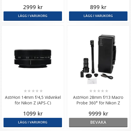
2999 kr
899 kr
LÄGG I VARUKORG
LÄGG I VARUKORG
★
★
★
★
★
★
★
★
★
★
AstrHori 14mm f/4,5 Vidvinkel
AstrHori 28mm f/13 Macro
för Nikon Z (APS-C)
Probe 360° för Nikon Z
(Fullformat)
1099 kr
9999 kr
BEVAKA
LÄGG I VARUKORG