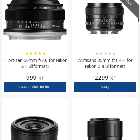
★
★
★
★
★
★
★
★
★
★
TTArtisan 50mm f/2,0 för Nikon
7Artisans 35mm f/1,4 III för
Z (Fullformat)
Nikon Z (Fullformat)
999 kr
2299 kr
LÄGG I VARUKORG
VÄLJ