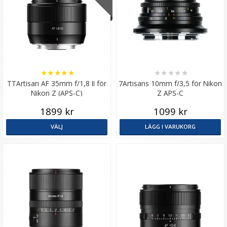
★
★
★
★
★
★
★
★
★
★
TTArtisan AF 35mm f/1,8 II för
7Artisans 10mm f/3,5 för Nikon
Nikon Z (APS-C)
Z APS-C
1899 kr
1099 kr
VÄLJ
LÄGG I VARUKORG