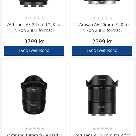
★
★
★
★
★
★
★
★
★
★
7Artisans AF 24mm f/1,8 för
TTArtisan AF 40mm f/2,0 för
Nikon Z (Fullformat)
Nikon Z (Fullformat)
3799 kr
2399 kr
LÄGG I VARUKORG
LÄGG I VARUKORG
★
★
★
★
★
★
★
★
★
★
7Artisans 10mm f/2,8 Mark II
7Artisans AF 10mm f/2,8 för