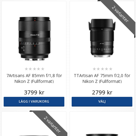
2 varianter
★
★
★
★
★
★
★
★
★
★
7Artisans AF 85mm f/1,8 för
TTArtisan AF 75mm f/2,0 för
Nikon Z (Fullformat)
Nikon Z (Fullformat)
3799 kr
2799 kr
LÄGG I VARUKORG
VÄLJ
2 varianter