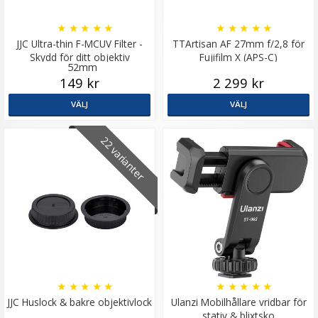
★
★
★
★
★
★
★
★
★
★
JJC Ultra-thin F-MCUV Filter -
TTArtisan AF 27mm f/2,8 för
Skydd för ditt objektiv
Fujifilm X (APS-C)
52mm
149 kr
2 299 kr
VÄLJ
VÄLJ
22 varianter
★
★
★
★
★
★
★
★
★
★
JJC Huslock & bakre objektivlock
Ulanzi Mobilhållare vridbar för
stativ & blixtsko