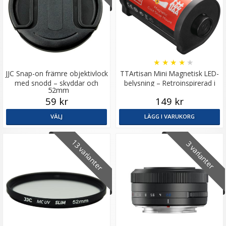
★
★
★
★
★
JJC Snap-on främre objektivlock
TTArtisan Mini Magnetisk LED-
med snodd – skyddar och
belysning – Retroinspirerad i
52mm
förenklar
form som en Filmrulle
59 kr
149 kr
VÄLJ
LÄGG I VARUKORG
13 varianter
3 varianter